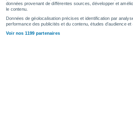
données provenant de différentes sources, développer et amélior
le contenu.
Données de géolocalisation précises et identification par analys
performance des publicités et du contenu, études d’audience e
Voir nos 1199 partenaires
Nous arrivons déjà au mois de
question suivante : quelles so
l'hiver à venir ? Éléments de 
lignes.
Florian Pasiecznik
31/10/2024 
Les conditions
météo
de cet automn
et généralement douces.
Depuis quel
au calme durable sur la
France
. Mais 
fraîcheur matinale notamment sur la m
durant tout l'hiver à venir ?
Découvrez
2024-2025 !