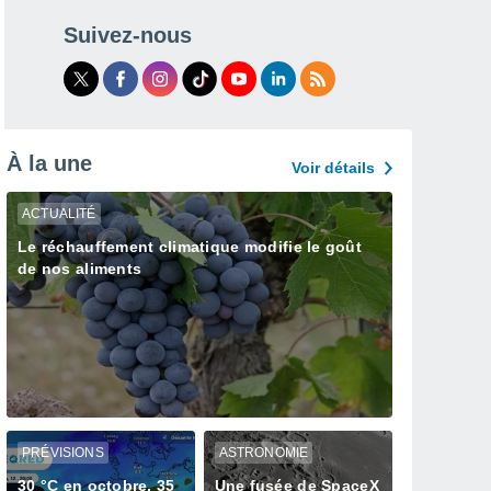
Suivez-nous
À la une
Voir détails
ACTUALITÉ
Le réchauffement climatique modifie le goût
de nos aliments
PRÉVISIONS
ASTRONOMIE
30 °C en octobre, 35
Une fusée de SpaceX