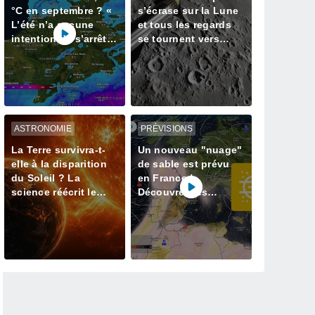
°C en septembre ? «
s’écrase sur la Lune
L’été n’a aucune
et tous les regards
intention de s’arrêter
se tournent vers
» – mais le Rhin en
notre satellite à la
paie le prix
recherche du cratère
ASTRONOMIE
PRÉVISIONS
La Terre survivra-t-
Un nouveau "nuage"
elle à la disparition
de sable est prévu
du Soleil ? La
en France !
science réécrit le
Découvrez les
dernier jour de notre
prévisions météo
planète