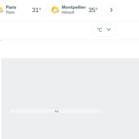
Paris
Montpellier
Besançon
31°
35°
Paris
Hérault
Doubs
°C
 douceur ?