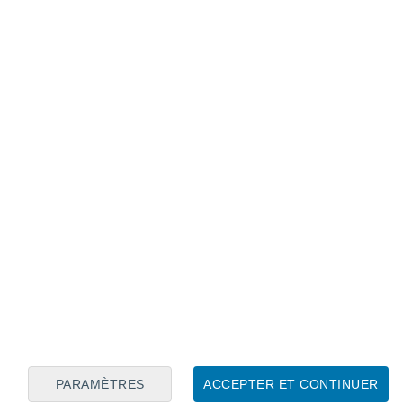
s'étend du 1er décembre au 28 (ou 29)
ver météorologique.
Les services de Météo-
ces trois prochains mois.
Regardons ce
hiver s'annonce
froid
ou non.
s
plus chaud qui ressort comparé aux valeurs
l y aurait ainsi
50% de probabilité que la
mois soit au-dessus des normales
.
PARAMÈTRES
ACCEPTER ET CONTINUER