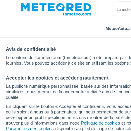
Météo
Actual
TOUTES
ACTUALITÉ
SCIENCE
PRÉVISIONS
ASTR
Avis de confidentialité
Le contenu de Tameteo.com (tameteo.com) a été préparé par des 
fournies. Vous pouvez accéder à ce site en utilisant les options 
Accepter les cookies et accéder gratuitement
La publicité numérique personnalisée, basée sur des information
similaires, nous permet de financer notre activité afin de conti
qualité.
Accueil
Actualités
Prévisions
Météo de cet hiver
En cliquant sur le bouton « Accepter et continuer », vous accéde
qu'ils soient à nous ou à partenaires, qui nous permettent de sui
Météo de cet hiver en 
développer un profil spécifique pour vous montrer de la publicit
trouver plus d'informations dans notre
Politique de cookies
et re
envisager beaucoup de
Paramètres des cookies
disponible au pied de page de notre si