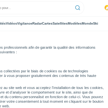
ités
Vidéos
Vigilance
Radar
Cartes
Satellites
Modèles
Monde
Ski
ONOMIE
PLANTES
LOISIRS
professionnels afin de garantir la qualité des informations
suivantes :
s collectées par le biais de cookies ou de technologies
nuer à vous proposer gratuitement des contenus de très haute
 en France : doit-on envisager beaucoup de froid ou bien une certaine
z au site web et vous acceptez l'installation de tous les cookies,
vre et d'analyser le comportement sur le site, ainsi que de
France : doit-on
é et du contenu personnalisé en fonction de celui-ci. Vous pouvez
tirer votre consentement à tout moment en cliquant sur le bouton
 froid ou bien une
te web.