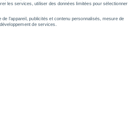
er les services, utiliser des données limitées pour sélectionner
e de l’appareil, publicités et contenu personnalisés, mesure de
t développement de services.
 novembre et peut se poser la
nt les grandes tendances pour
réponse à travers ces nouvelles
16:00
5 min
e ont été jusqu'à présent très humides
ques jours, l'anticyclone permet un retour
la douceur persiste après un peu de
oitié nord.
Cette météo peut-elle persister
 les tendances saisonnières pour l'hiver