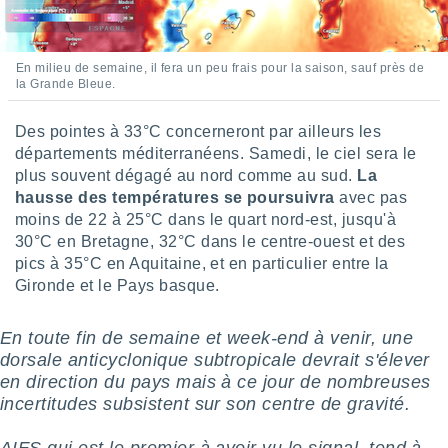
pour
 le
ement
afficher
En milieu de semaine, il fera un peu frais pour la saison, sauf près de
licité ou
la Grande Bleue.
enu
lisé,
Des pointes à 33°C concerneront par ailleurs les
e vous
départements méditerranéens. Samedi, le ciel sera le
r de la
plus souvent dégagé au nord comme au sud.
La
hausse des températures se poursuivra
avec pas
 non
moins de 22 à 25°C dans le quart nord-est, jusqu'à
lisée.
30°C en Bretagne, 32°C dans le centre-ouest et des
uvez
pics à 35°C en Aquitaine, et en particulier entre la
Gironde et le Pays basque.
ation des
et
à notre
En toute fin de semaine et week-end à venir, une
 par le
dorsale anticyclonique subtropicale devrait s'élever
 cette
en direction du pays mais à ce jour de nombreuses
ion en
sur le
incertitudes subsistent sur son centre de gravité.
«
».