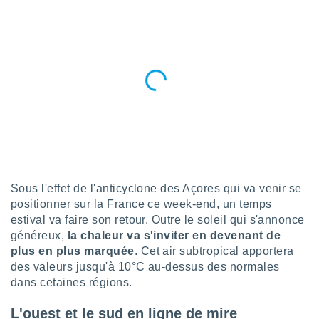
n «
 et
r »,
cédez au
 et vous
z
ation de
qu'ils
 nous ou
aires,
nt de
t
Sous l'effet de l'anticyclone des Açores qui va venir se
er le
positionner sur la France ce week-end, un temps
ement
estival va faire son retour. Outre le soleil qui s'annonce
te, ainsi
généreux,
la chaleur va s'inviter en devenant de
per un
plus en plus marquée
. Cet air subtropical apportera
écifique
des valeurs jusqu'à 10°C au-dessus des normales
us
dans cetaines régions.
de la
 et du
L'ouest et le sud en ligne de mire