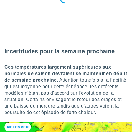
nées
lles sur
d'un
égitime,
vous
vous
 Pour ce
ous
etirer
Incertitudes pour la semaine prochaine
ement
 opposer
Ces températures largement supérieures aux
ement
normales de saison devraient se maintenir en début
nées à
de semaine prochaine
. Attention toutefois à la fiabilité
ment en
qui est moyenne pour cette échéance, les différents
 sur «
modèles n'étant pas d'accord sur l'évolution de la
res
» ou
e
situation. Certains envisagent le retour des orages et
que de
une baisse du mercure tandis que d'autres voient la
kies
poursuite de cet épisode de forte chaleur.
ite web.
t nos