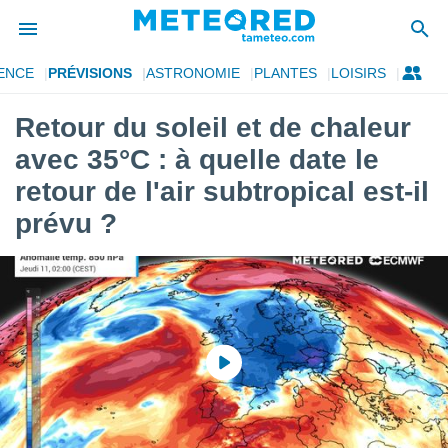
ENCE
PRÉVISIONS
ASTRONOMIE
PLANTES
LOISIRS
e
ntialité
Retour du soleil et de chaleur
enu de
avec 35°C : à quelle date le
o.com
o.com) a
retour de l'air subtropical est-il
aré par
prévu ?
onnels
arantir
té des
ions
. Vous
accéder
e en
 les
s :
r les