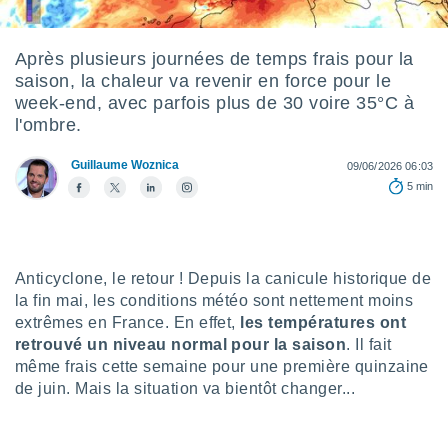
s et
r
tement
Après plusieurs journées de temps frais pour la
saison, la chaleur va revenir en force pour le
cité
ue
week-end, avec parfois plus de 30 voire 35°C à
lisée,
l'ombre.
ACCEPTER
ur des
ET
ions
Guillaume Woznica
CONTINUER
09/06/2026 06:03
es par le
5 min
 cookies
PARAMÈTRES
gies
es, nous
de
Anticyclone, le retour ! Depuis la canicule historique de
 notre
la fin mai, les conditions météo sont nettement moins
afin de
extrêmes en France. En effet,
les températures ont
r à vous
retrouvé un niveau normal pour la saison
. Il fait
r
même frais cette semaine pour une première quinzaine
ment des
 de très
de juin. Mais la situation va bientôt changer...
alité.
ant sur