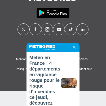
Contact
À propos de nous
FAQ
Météo en
Mentions légales & Conditions d'utilisation
Cookies
France : 4
départements
Politique de confidentialité
Paramètres de confidentialité
en vigilance
© 2026 Meteored. Tous droits réservés
rouge pour le
risque
d'incendies
ce jeudi,
découvrez