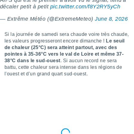
AIFS qui est le premier à avoir vu le signal, tend à
décaler petit à petit
pic.twitter.com/f8Y2RY5yCh
tre
ement,
— Extrême Météo (@ExtremeMeteo)
June 8, 2026
enaires
s des
Si la journée de samedi sera chaude voire très chaude,
 des
les valeurs progresseront encore dimanche !
Le seuil
nts
 ou des
de chaleur (25°C) sera atteint partout, avec des
gies
pointes à 35-36°C vers le val de Loire et même 37-
es pour
38°C dans le sud-ouest
. Si aucun record ne sera
 accéder
battu, cette chaleur sera intense dans les régions de
r des
l'ouest et d'un grand quart sud-ouest.
lles
ue votre
r ce site
 IP et
ifiants
es.
eurs
traiter