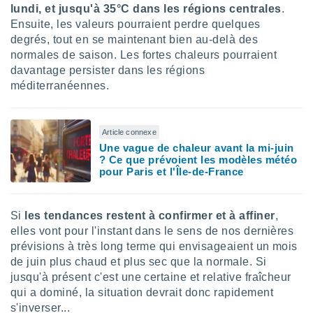
lundi, et jusqu'à 35°C dans les régions centrales
.
lisés,
Ensuite, les valeurs pourraient perdre quelques
des
our
degrés, tout en se maintenant bien au-delà des
nner des
normales de saison. Les fortes chaleurs pourraient
s
davantage persister dans les régions
lisés,
méditerranéennes.
la
ance des
s,
la
Article connexe
ance des
Une vague de chaleur avant la mi-juin
s,
? Ce que prévoient les modèles météo
pour Paris et l'Île-de-France
dre les
par le
ques ou
Si
les tendances restent à confirmer et à affiner
,
inaisons
elles vont pour l'instant dans le sens de nos dernières
ées
prévisions à très long terme qui envisageaient un mois
nt de
de juin plus chaud et plus sec que la normale. Si
tes
jusqu'à présent c'est une certaine et relative fraîcheur
,
er et
qui a dominé, la situation devrait donc rapidement
r les
s'inverser...