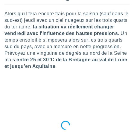
lisé en
 de
Alors qu'il fera encore frais pour la saison (sauf dans le
. Vous
sud-est) jeudi avec un ciel nuageux sur les trois quarts
rouver
du territoire,
la situation va réellement changer
ations
vendredi avec l'influence des hautes pressions
. Un
re
temps ensoleillé s'imposera alors sur les trois quarts
que de
sud du pays, avec un mercure en nette progression.
kies
Prévoyez une vingtaine de degrés au nord de la Seine
r votre
mais
entre 25 et 30°C de la Bretagne au val de Loire
ement à
et jusqu'en Aquitaine
.
ment en
sur le
res des
kies
le au
page de
te web.
MENT,
 les