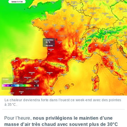
ires
ons le
ent des
es
 :
et/ou
 à des
ions sur
eil,
des
limitées
nner la
, créer
ils pour
ité
lisée,
des
our
La chaleur deviendra forte dans l'ouest ce week-end avec des pointes
à 35°C.
nner des
és
lisées,
Pour l'heure,
nous privilégions le maintien d'une
s profils
masse d'air très chaud avec souvent plus de 30°C
enus