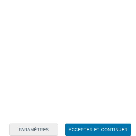
out sur la moitié nord.
s clémente sur l'extrême sud de
 plutôt généreux sur l'Occitanie, bien que
encore possibles.
heur matinale, on retrouvera des
les saisonnières sur une large moitié ouest
quart sud-est, les valeurs seront plutôt
, 27°C, localement jusqu'à 28°C.
sous un ciel plutôt ou variable. Les
un peu plus denses en direction des
au littoral de la Côte d'Opale
.
PARAMÈTRES
ACCEPTER ET CONTINUER