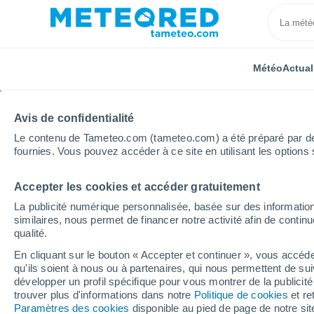
Météo
Actual
TOUTES
ACTUALITÉ
SCIENCE
PRÉVISIONS
ASTR
Avis de confidentialité
Le contenu de Tameteo.com (tameteo.com) a été préparé par des 
fournies. Vous pouvez accéder à ce site en utilisant les options 
Accepter les cookies et accéder gratuitement
La publicité numérique personnalisée, basée sur des information
similaires, nous permet de financer notre activité afin de conti
qualité.
Accueil
Actualités
Prévisions
Météo week-end : pl
En cliquant sur le bouton « Accepter et continuer », vous accéde
qu'ils soient à nous ou à partenaires, qui nous permettent de sui
Météo week-end : pluie 
développer un profil spécifique pour vous montrer de la publicit
trouver plus d'informations dans notre
Politique de cookies
et re
chaleur ? Voici les pr
Paramètres des cookies
disponible au pied de page de notre si