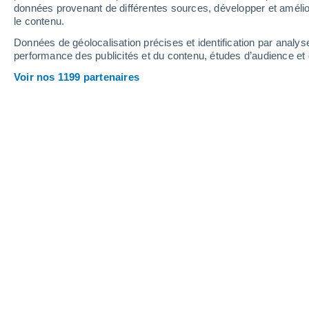
données provenant de différentes sources, développer et amélior
le contenu.
Données de géolocalisation précises et identification par analys
performance des publicités et du contenu, études d’audience e
La météo en France est pluvieu
elle envisagée poru ce week-e
Voir nos 1199 partenaires
météo.
Florian Pasiecznik
04/06/2026 
Une perturbation relativement acti
au nord-ouest de la France.
Celle-ci 
régulières, parfois modérées avec un 
midi de ce jeudi et soirée prochaine. 
end ? Éléments de réponse à travers 
proposons.
Dépressionnaire