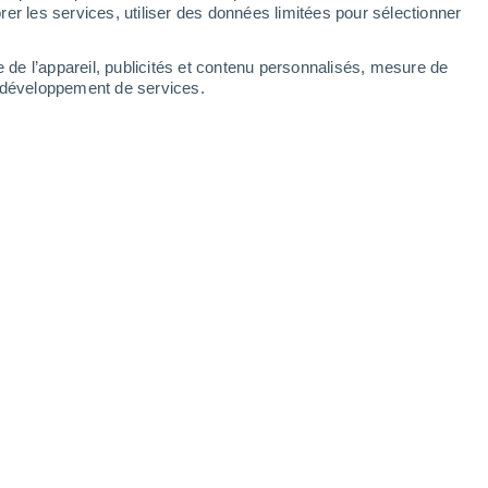
er les services, utiliser des données limitées pour sélectionner
e de l’appareil, publicités et contenu personnalisés, mesure de
t développement de services.
se ce jeudi. Une amélioration est-
nd ? Découvrez les prévisions
14:02
4 min
ve nous concerne ce jeudi du sud-ouest
engendre des précipitations plutôt
risque d'orage notamment en cours d'après-
Mais quelle sera la météo pour votre week-
ces nouvelles lignes que nous vous