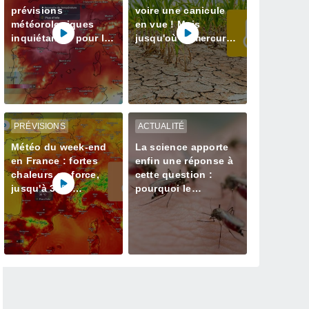
prévisions
voire une canicule
météorologiques
en vue ! Mais
inquiétantes pour la
jusqu'où le mercure
semaine prochaine
va-t-il grimper ? Voici
en France avec plus
nos infos
de 40 degrés
PRÉVISIONS
ACTUALITÉ
Météo du week-end
La science apporte
en France : fortes
enfin une réponse à
chaleurs en force,
cette question :
jusqu'à 38°C
pourquoi le
attendus
moustique choisit-il
de vous piquer ?