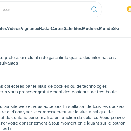
ités
Vidéos
Vigilance
Radar
Cartes
Satellites
Modèles
Monde
Ski
ONOMIE
PLANTES
LOISIRS
professionnels afin de garantir la qualité des informations
suivantes :
s collectées par le biais de cookies ou de technologies
nuer à vous proposer gratuitement des contenus de très haute
uie suivie du soleil et de la chaleur ? Voici les prévisions en France
z au site web et vous acceptez l'installation de tous les cookies,
vre et d'analyser le comportement sur le site, ainsi que de
suivie du soleil et de la
é et du contenu personnalisé en fonction de celui-ci. Vous pouvez
tirer votre consentement à tout moment en cliquant sur le bouton
évisions en France
te web.