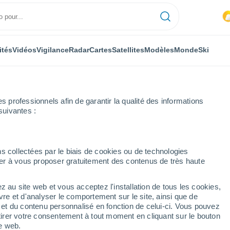
ités
Vidéos
Vigilance
Radar
Cartes
Satellites
Modèles
Monde
Ski
ONOMIE
PLANTES
LOISIRS
professionnels afin de garantir la qualité des informations
suivantes :
s collectées par le biais de cookies ou de technologies
nuer à vous proposer gratuitement des contenus de très haute
bation fonce vers la France. Voici à partir de quand le pays sera touch
z au site web et vous acceptez l'installation de tous les cookies,
vre et d'analyser le comportement sur le site, ainsi que de
on fonce vers la France.
é et du contenu personnalisé en fonction de celui-ci. Vous pouvez
tirer votre consentement à tout moment en cliquant sur le bouton
 le pays sera touché et
te web.