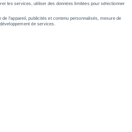
er les services, utiliser des données limitées pour sélectionner
e de l’appareil, publicités et contenu personnalisés, mesure de
t développement de services.
t franchement pourri. Après avoir
e froide avec du froid et de la
n prend déjà la direction de la
ns.
/2026 12:00
4 min
té le plus frais de ces 10 dernières années
nsemble du week-end de l'Ascension, il
plus froid de ces 16 dernières années !
Il
 a pas épargnés
avec de l'air d'origine
France !
Un temps très humide concerne
 en prime, de la neige en montagne !