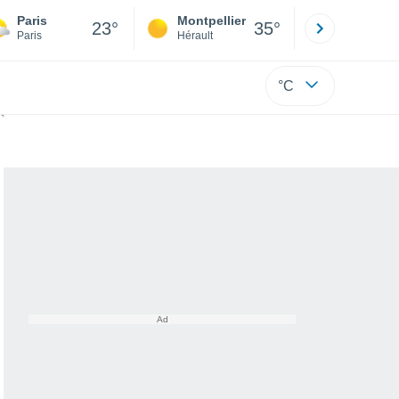
Paris
Montpellier
Besançon
23°
35°
Paris
Hérault
Doubs
°C
é et les régions concernées