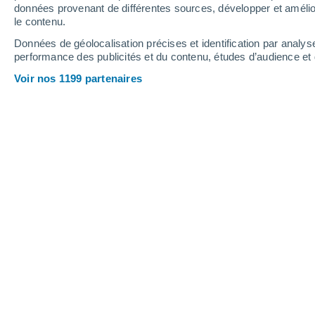
données provenant de différentes sources, développer et amélior
le contenu.
Données de géolocalisation précises et identification par analys
performance des publicités et du contenu, études d’audience e
Voir nos 1199 partenaires
Ce week-end de l'Ascension es
été sous l'influence d'une goutt
neige, une nouvelle perturbatio
France. Découvrez les prévisio
Marc Hay
15/05
Et dire que le jeudi de l'Ascension a é
en France !
Si l'on s'intéresse à l'e
pourrait être le plus frais voire le 
faut dire que la goutte froide ne nous
polaire qui s'est invité sur toute la 
presque tout le pays depuis hier avec,