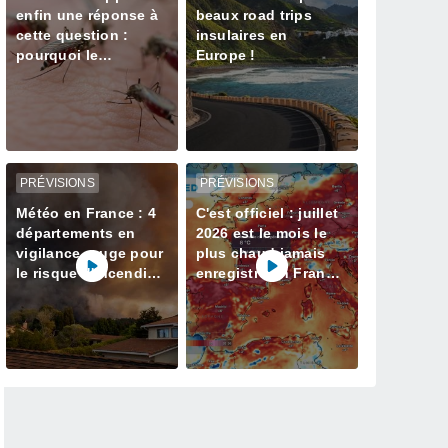
enfin une réponse à
beaux road trips
cette question :
insulaires en
pourquoi le
Europe !
moustique choisit-il
de vous piquer ?
PRÉVISIONS
PRÉVISIONS
Météo en France : 4
C'est officiel : juillet
départements en
2026 est le mois le
vigilance rouge pour
plus chaud jamais
le risque d'incendies
enregistré en France
ce jeudi, découvrez
depuis 1900
lesquels