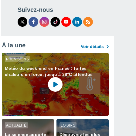
Suivez-nous
À la une
Voir détails
PRÉVISIONS
Météo du week-end en France : fortes
chaleurs en force, jusqu'à 38°C attendus
ACTUALITÉ
LOISIRS
La science apporte
Découvrez les plus