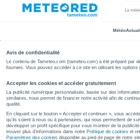
Météo
Actual
TOUTES
ACTUALITÉ
SCIENCE
PRÉVISIONS
ASTR
Avis de confidentialité
Le contenu de Tameteo.com (tameteo.com) a été préparé par des 
fournies. Vous pouvez accéder à ce site en utilisant les options 
Accepter les cookies et accéder gratuitement
La publicité numérique personnalisée, basée sur des information
similaires, nous permet de financer notre activité afin de conti
qualité.
Accueil
Actualités
Prévisions
Météo : une pertur
En cliquant sur le bouton « Accepter et continuer », vous accéde
qu'ils soient à nous ou à partenaires, qui nous permettent de sui
Météo : une perturbati
développer un profil spécifique pour vous montrer de la publicit
trouver plus d'informations dans notre
Politique de cookies
et re
Voici à partir de quand
Paramètres des cookies
disponible au pied de page de notre si