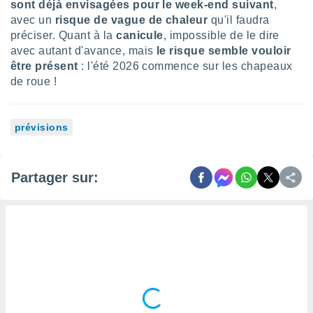
sont déjà envisagées pour le week-end suivant
,
 utiliser
nées
avec un
risque de vague de chaleur
qu'il faudra
 pour
préciser. Quant à la
canicule
, impossible de le dire
nner le
avec autant d'avance, mais
le risque semble vouloir
.
être présent
: l'été 2026 commence sur les chapeaux
 de
de roue !
isation
 et
ation par
prévisions
 de
l,
s et
Partager sur:
lisés,
de
ance des
és et du
, études
ce et
pement
ces.
os 1199