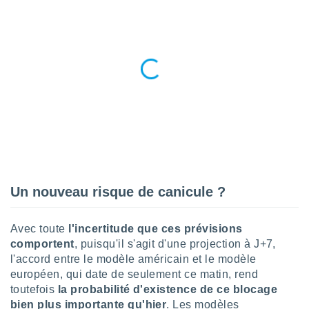
nées
lles sur
d'un
égitime,
vous
vous
 Pour ce
ous
etirer
ement
 opposer
ement
nées à
Un nouveau risque de canicule ?
ment en
 sur «
res
» ou
Avec toute
l'incertitude que ces prévisions
e
comportent
, puisqu'il s'agit d'une projection à J+7,
que de
kies
l'accord entre le modèle américain et le modèle
ite web.
européen, qui date de seulement ce matin, rend
toutefois
la probabilité d'existence de ce blocage
t nos
bien plus importante qu'hier
. Les modèles