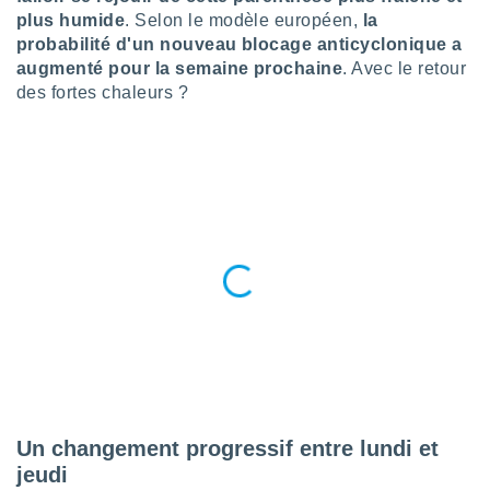
n «
plus humide
. Selon le modèle européen,
la
 et
probabilité d'un nouveau blocage anticyclonique a
r »,
augmenté pour la semaine prochaine
. Avec le retour
cédez au
 et vous
des fortes chaleurs ?
z
ation de
qu'ils
 nous ou
aires,
nt de
t
er le
ement
te, ainsi
per un
écifique
us
de la
Un changement progressif entre lundi et
 et du
jeudi