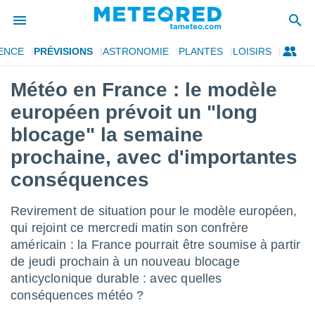
ENCE
PRÉVISIONS
ASTRONOMIE
PLANTES
LOISIRS
e
ntialité
Météo en France : le modèle
enu de
européen prévoit un "long
o.com
o.com) a
blocage" la semaine
aré par
prochaine, avec d'importantes
onnels
conséquences
arantir
té des
ions
Revirement de situation pour le modèle européen,
. Vous
qui rejoint ce mercredi matin son confrère
accéder
américain : la France pourrait être soumise à partir
e en
 les
de jeudi prochain à un nouveau blocage
anticyclonique durable : avec quelles
s :
conséquences météo ?
r les