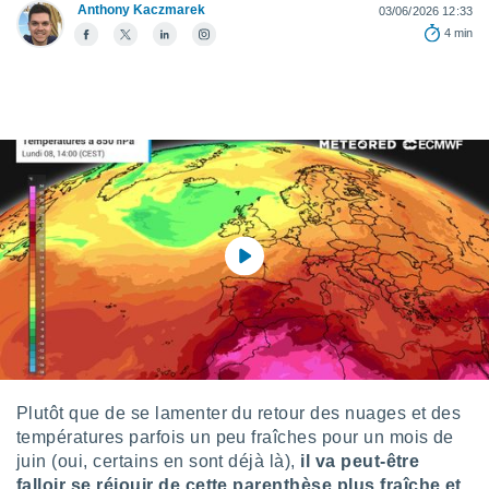
Anthony Kaczmarek
03/06/2026 12:33
s et
4 min
r
tement
cité
ue
lisée,
ACCEPTER
ur des
ET
ions
CONTINUER
es par le
 cookies
PARAMÈTRES
gies
es, nous
de
 notre
afin de
r à vous
r
ment des
Plutôt que de se lamenter du retour des nuages et des
 de très
températures parfois un peu fraîches pour un mois de
alité.
juin (oui, certains en sont déjà là),
il va peut-être
ant sur
falloir se réjouir de cette parenthèse plus fraîche et