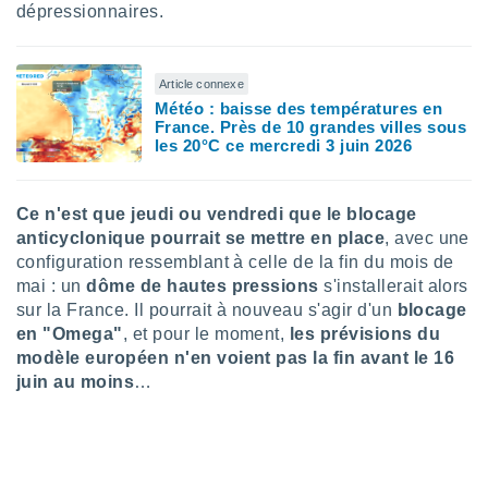
dépressionnaires.
tre
ement,
Article connexe
enaires
Météo : baisse des températures en
s des
France. Près de 10 grandes villes sous
 des
les 20°C ce mercredi 3 juin 2026
nts
 ou des
gies
es pour
Ce n'est que jeudi ou vendredi que le blocage
 accéder
anticyclonique pourrait se mettre en place
, avec une
r des
configuration ressemblant à celle de la fin du mois de
mai : un
dôme de hautes pressions
s'installerait alors
lles
sur la France. Il pourrait à nouveau s'agir d'un
blocage
ue votre
en "Omega"
, et pour le moment,
les prévisions du
r ce site
modèle européen n'en voient pas la fin avant le 16
 IP et
juin au moins
…
ifiants
es.
eurs
traiter