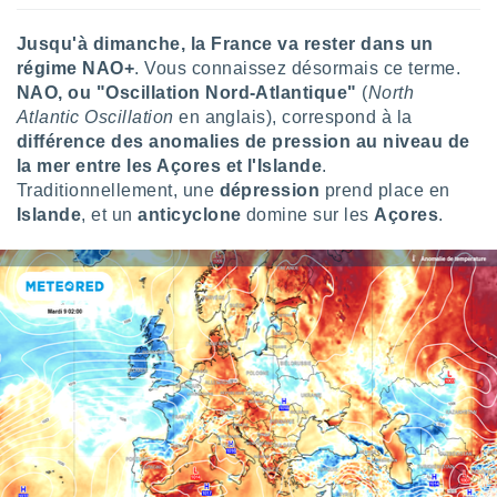
lisé en
 de
Jusqu'à dimanche, la France va rester dans un
. Vous
régime NAO+
. Vous connaissez désormais ce terme.
rouver
NAO, ou "Oscillation Nord-Atlantique"
(
North
Atlantic Oscillation
en anglais), correspond à la
ations
différence des anomalies de pression au niveau de
re
que de
la mer entre les Açores et l'Islande
.
kies
Traditionnellement, une
dépression
prend place en
r votre
Islande
, et un
anticyclone
domine sur les
Açores
.
ement à
ment en
sur le
res des
kies
le au
page de
te web.
MENT,
 les