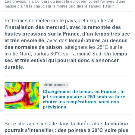
Les prévisions à 10 jours du modèle européen voient l'arrivée d'une
lisés,
masse d'air très chaud sur la moitié Sud dès le samedi 13 juin.
des
our
En termes de météo sur le pays, cela signifierait
nner des
l'installation dès mercredi, avec la remontée des
s
hautes pressions sur la France, d'un temps très sec
lisés,
la
et très ensoleillé
, avec des
températures au-dessus
ance des
des normales de saison
, atteignant les 25°C sur la
s,
moitié Nord, parfois 30°C sur la moitié Sud.
Un temps
la
sec et très estival qui pourrait donc s'annoncer
ance des
durable
.
s,
dre les
par le
Article connexe
ques ou
Changement de temps en France : le
jet-stream polaire à 250 km/h va faire
inaisons
chuter les températures, voici nos
ées
prévisions
nt de
tes
,
Si ce blocage s'installe dans la durée, alors
la chaleur
er et
pourrait s'intensifier : des pointes à 30°C voire plus
r les