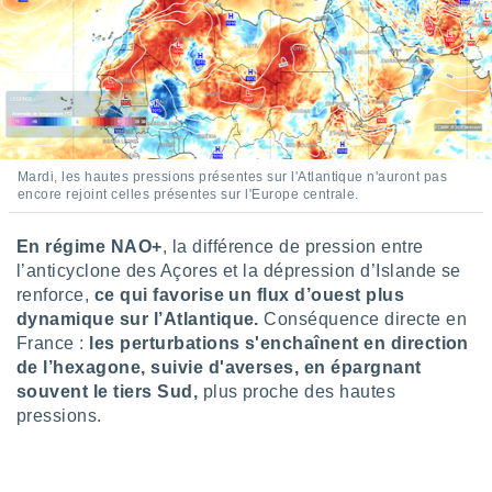
logies
e
s
tez pas
ation de
, vous
z à
Mardi, les hautes pressions présentes sur l'Atlantique n'auront pas
à notre
encore rejoint celles présentes sur l'Europe centrale.
.com.
 cas,
En régime NAO+
, la différence de pression entre
us
l’anticyclone des Açores et la dépression d’Islande se
ns que
renforce,
ce qui favorise un flux d’ouest plus
s
dynamique sur l’Atlantique.
Conséquence directe en
France :
les perturbations s'enchaînent en direction
ires
de l’hexagone, suivie d'averses, en épargnant
urer la
on sur le
souvent le tiers Sud,
plus proche des hautes
 seront
pressions.
, et que
ies ne
as