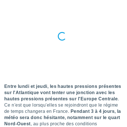
pour
 le
ement
afficher
licité ou
enu
lisé,
e vous
r de la
 non
lisée.
uvez
ation des
Entre lundi et jeudi, les hautes pressions présentes
et
à notre
sur l'Atlantique vont tenter une jonction avec les
 par le
hautes pressions présentes sur l'Europe Centrale
.
 cette
Ce n'est que lorsqu'elles se rejoindront que le régime
ion en
de temps changera en France.
Pendant 3 à 4 jours, la
sur le
météo sera donc hésitante, notamment sur le quart
«
Nord-Ouest
, au plus proche des conditions
».