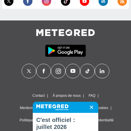
Contact
À propos de nous
FAQ
Mentions légales & Conditions d'utilisation
Cookies
C'est officiel :
Politique de confidentialité
Paramètres de confidentialité
juillet 2026