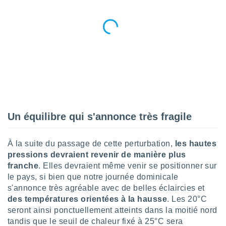
nées
lles sur
d'un
égitime,
vous
vous
 Pour ce
ous
etirer
ement
 opposer
Un équilibre qui s'annonce très fragile
ement
nées à
ment en
À la suite du passage de cette perturbation,
les hautes
 sur «
pressions devraient revenir de manière plus
res
» ou
franche
. Elles devraient même venir se positionner sur
e
le pays, si bien que notre journée dominicale
que de
s'annonce très agréable avec de belles éclaircies et
kies
ite web.
des températures orientées à la hausse
. Les 20°C
seront ainsi ponctuellement atteints dans la moitié nord
t nos
tandis que le seuil de chaleur fixé à 25°C sera