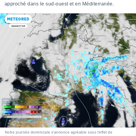
ires
approché dans le sud-ouest et en Méditerranée.
ons le
ent des
es
 :
et/ou
 à des
ions sur
eil,
des
limitées
nner la
, créer
ils pour
ité
lisée,
des
our
nner des
és
lisées,
s profils
Notre journée dominicale s'annonce agréable sous l'effet de
enus