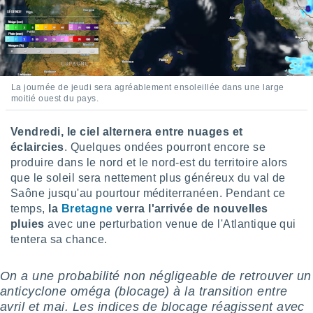
pour
 le
ement
afficher
licité ou
enu
lisé,
La journée de jeudi sera agréablement ensoleillée dans une large
e vous
moitié ouest du pays.
r de la
Vendredi, le ciel alternera entre nuages et
éclaircies
. Quelques ondées pourront encore se
 non
lisée.
produire dans le nord et le nord-est du territoire alors
uvez
que le soleil sera nettement plus généreux du val de
Saône jusqu'au pourtour méditerranéen. Pendant ce
ation des
temps,
la
Bretagne
verra l'arrivée de nouvelles
et
pluies
avec une perturbation venue de l'Atlantique qui
à notre
tentera sa chance.
 par le
 cette
ion en
On a une probabilité non négligeable de retrouver un
sur le
anticyclone oméga (blocage) à la transition entre
«
avril et mai. Les indices de blocage réagissent avec
».