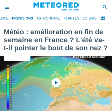
ENCE
PRÉVISIONS
ASTRONOMIE
PLANTES
LOISIRS
e
ntialité
Météo : amélioration en fin de
enu de
semaine en France ? L'été va-
o.com
o.com) a
t-il pointer le bout de son nez ?
aré par
onnels
arantir
té des
ions
. Vous
accéder
e en
 les
s :
r les