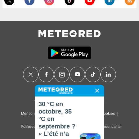
Contact
À propos de nous
FAQ
30 °C en
octobre, 35
Mentions légales & Conditions d'utilisation
Cookies
°C en
septembre ?
Politique de confidentialité
Paramètres de confidentialité
« L’été n’a