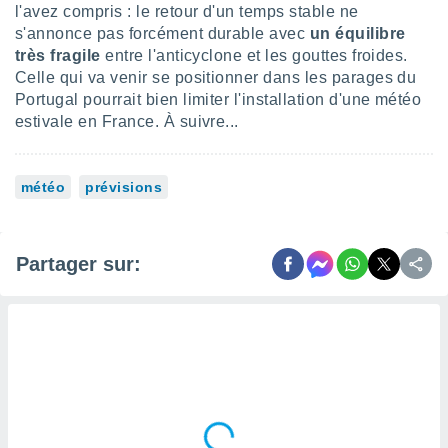
 utiliser
l'avez compris : le retour d'un temps stable ne
nées
s'annonce pas forcément durable avec
un équilibre
 pour
très fragile
entre l'anticyclone et les gouttes froides.
nner le
Celle qui va venir se positionner dans les parages du
.
Portugal pourrait bien limiter l'installation d'une météo
 de
estivale en France. À suivre...
isation
 et
ation par
météo
prévisions
 de
l,
s et
Partager sur:
lisés,
de
ance des
és et du
, études
ce et
pement
ces.
os 1199