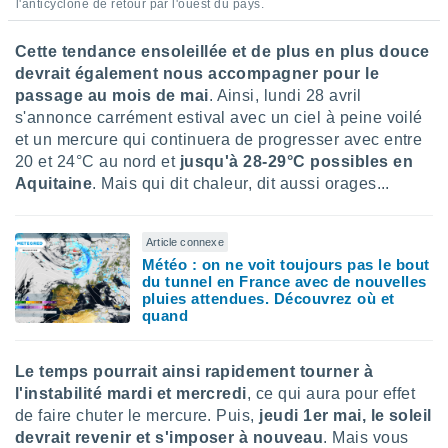
l'anticyclone de retour par l'ouest du pays.
lisés,
des
Cette tendance ensoleillée et de plus en plus douce
our
devrait également nous accompagner pour le
nner des
s
passage au mois de mai
. Ainsi, lundi 28 avril
lisés,
s'annonce carrément estival avec un ciel à peine voilé
la
et un mercure qui continuera de progresser avec entre
ance des
20 et 24°C au nord et
jusqu'à 28-29°C possibles en
s,
Aquitaine
. Mais qui dit chaleur, dit aussi orages...
la
ance des
s,
Article connexe
dre les
Météo : on ne voit toujours pas le bout
par le
du tunnel en France avec de nouvelles
pluies attendues. Découvrez où et
ques ou
quand
inaisons
ées
nt de
Le temps pourrait ainsi rapidement tourner à
tes
l'instabilité mardi et mercredi
, ce qui aura pour effet
,
de faire chuter le mercure. Puis,
jeudi 1er mai, le soleil
er et
r les
devrait revenir et s'imposer à nouveau
. Mais vous