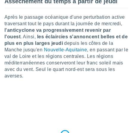
Assèchement du temps à partir de jeudi
lisé en
 de
. Vous
Après le passage océanique d'une perturbation active
rouver
traversant tout le pays durant la journée de mercredi,
l'anticyclone va progressivement revenir par
ations
l'ouest
. Ainsi,
les éclaircies s'annoncent belles et de
re
plus en plus larges jeudi
depuis les côtes de la
que de
kies
Manche jusqu'en
Nouvelle-Aquitaine
, en passant par le
r votre
val de Loire et les régions centrales. Les régions
ement à
méditerranéennes conserveront leur franc soleil mais
ment en
avec du vent. Seul le quart nord-est sera sous les
sur le
averses.
res des
kies
le au
page de
te web.
MENT,
 les