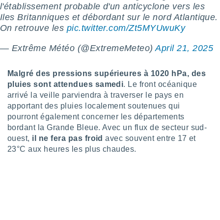
l'établissement probable d'un anticyclone vers les
tre
Iles Britanniques et débordant sur le nord Atlantique.
ement,
On retrouve les
pic.twitter.com/Zt5MYUwuKy
enaires
— Extrême Météo (@ExtremeMeteo)
April 21, 2025
s des
 des
nts
Malgré des pressions supérieures à 1020 hPa, des
 ou des
pluies sont attendues samedi
. Le front océanique
gies
arrivé la veille parviendra à traverser le pays en
es pour
 accéder
apportant des pluies localement soutenues qui
r des
pourront également concerner les départements
bordant la Grande Bleue. Avec un flux de secteur sud-
lles
ouest,
il ne fera pas froid
avec souvent entre 17 et
ue votre
23°C aux heures les plus chaudes.
r ce site
 IP et
ifiants
es.
eurs
traiter