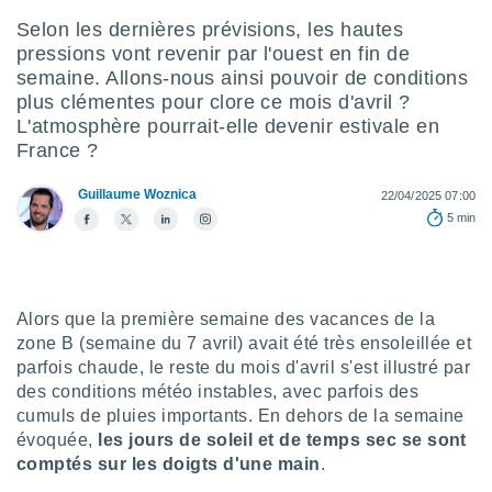
s et
Selon les dernières prévisions, les hautes
r
pressions vont revenir par l'ouest en fin de
tement
semaine. Allons-nous ainsi pouvoir de conditions
cité
plus clémentes pour clore ce mois d'avril ?
ue
L'atmosphère pourrait-elle devenir estivale en
lisée,
ACCEPTER
France ?
ur des
ET
ions
CONTINUER
es par le
Guillaume Woznica
22/04/2025 07:00
 cookies
5 min
PARAMÈTRES
gies
es, nous
de
Alors que la première semaine des vacances de la
 notre
afin de
zone B (semaine du 7 avril) avait été très ensoleillée et
r à vous
parfois chaude, le reste du mois d'avril s'est illustré par
r
des conditions météo instables, avec parfois des
ment des
cumuls de pluies importants. En dehors de la semaine
 de très
évoquée,
les jours de soleil et de temps sec se sont
alité.
comptés sur les doigts d'une main
.
ant sur