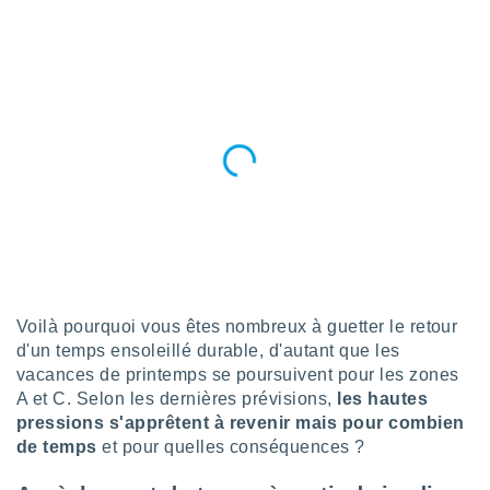
n «
 et
r »,
cédez au
 et vous
z
ation de
qu'ils
 nous ou
aires,
nt de
t
er le
ement
Voilà pourquoi vous êtes nombreux à guetter le retour
te, ainsi
d'un temps ensoleillé durable, d'autant que les
vacances de printemps se poursuivent pour les zones
per un
A et C. Selon les dernières prévisions,
les hautes
écifique
pressions s'apprêtent à revenir mais pour combien
us
de la
de temps
et pour quelles conséquences ?
 et du