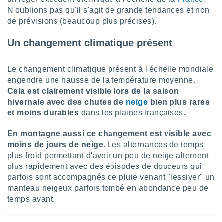
lisés,
N'oublions pas qu'il s'agit de grande tendances et non
des
de prévisions (beaucoup plus précises).
our
nner des
Un changement climatique présent
s
lisés,
la
Le changement climatique présent à l'échelle mondiale
ance des
engendre une hausse de la température moyenne.
s,
Cela est clairement visible lors de la saison
la
hivernale avec des chutes de
neige
bien plus rares
ance des
s,
et moins durables
dans les plaines françaises.
dre les
par le
En montagne aussi ce changement est visible avec
moins de jours de neige.
Les alternances de temps
ques ou
plus froid permettant d'avoir un peu de neige alternent
inaisons
plus rapidement avec des épisodes de douceurs qui
ées
parfois sont accompagnés de pluie venant "lessiver" un
nt de
tes
manteau neigeux parfois tombé en abondance peu de
,
temps avant.
er et
r les