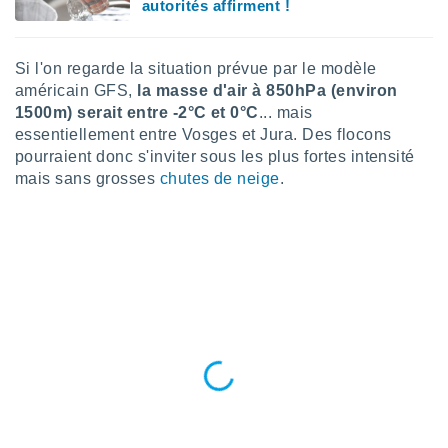
autorités affirment !
nées
lles sur
d'un
Si l'on regarde la situation prévue par le modèle
égitime,
vous
américain GFS,
la masse d'air à 850hPa (environ
vous
1500m) serait entre -2°C et 0°C
... mais
 Pour ce
essentiellement entre Vosges et Jura. Des flocons
ous
pourraient donc s'inviter sous les plus fortes intensité
etirer
mais sans grosses
chutes de neige
.
ement
 opposer
ement
nées à
ment en
 sur «
res
» ou
e
que de
kies
ite web.
t nos