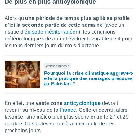
De plus en plus anticyclonique
lisé en
 de
. Vous
Alors qu'
une période de temps plus agité se profile
rouver
d'ici la seconde partie de cette semaine
(avec un
risque d'
épisode méditerranéen
), les conditions
ations
météorologiques devraient évoluer favorablement pour
re
les tous derniers jours du mois d'octobre.
que de
kies
r votre
ement à
Article connexe
ment en
Pourquoi la crise climatique aggrave-t-
sur le
elle la pratique des mariages précoces
au Pakistan ?
res des
kies
le au
En effet, une
vaste zone
anticyclonique
devrait
page de
revenir au niveau de la
France
. Celle-ci devrait alors
te web.
favoriser une météo bien plus sèche entre le 27 et 29
MENT,
octobre. Ces dates seront à affiner au fil de ces
prochains jours.
 les