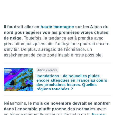
ires
ons le
ent des
es
 :
Il faudrait aller en
haute montagne
sur les Alpes du
et/ou
 à des
nord pour espérer voir les premières vraies chutes
ions sur
de neige.
Toutefois, la tendance est à prendre avec
eil,
précaution puisqu'ensuite l'anticyclone pourrait encore
des
s'inviter. De plus, au regard de l'échéance, un
limitées
assèchement de cette zone instable reste possible.
nner la
, créer
Article connexe
ils pour
ité
Inondations : de nouvelles pluies
encore attendues en France au cours
lisée,
des prochaines heures. Quelles
des
régions touchées ?
our
nner des
és
Néanmoins,
le mois de novembre devrait se montrer
lisées,
dans l'ensemble plutôt proche des normales
avec
s profils
un léger excédent thermique à l'échelle de la
France
.
enus