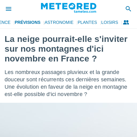
ENCE
PRÉVISIONS
ASTRONOMIE
PLANTES
LOISIRS
e
ntialité
La neige pourrait-elle s'inviter
enu de
sur nos montagnes d'ici
o.com
o.com) a
novembre en France ?
aré par
Les nombreux passages pluvieux et la grande
onnels
arantir
douceur sont récurrents ces dernières semaines.
té des
Une évolution en faveur de la neige en montagne
ions
est-elle possible d'ici novembre ?
. Vous
accéder
e en
 les
s :
r les