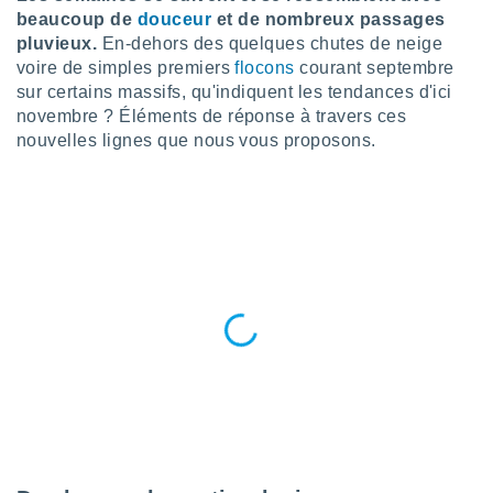
n «
beaucoup de
douceur
et de nombreux passages
 et
pluvieux.
En-dehors des quelques chutes de neige
r »,
voire de simples premiers
flocons
courant septembre
cédez au
 et vous
sur certains massifs, qu'indiquent les tendances d'ici
z
novembre ? Éléments de réponse à travers ces
ation de
nouvelles lignes que nous vous proposons.
qu'ils
 nous ou
aires,
nt de
t
er le
ement
te, ainsi
per un
écifique
us
de la
 et du