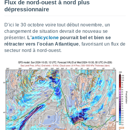
pour
Flux de nord-ouest à nord plus
 le
dépressionnaire
ement
afficher
licité ou
D'ici le 30 octobre voire tout début novembre, un
enu
changement de situation devrait de nouveau se
lisé,
présenter.
L'
anticyclone
pourrait bel et bien se
e vous
rétracter vers l'océan Atlantique
, favorisant un flux de
secteur nord à nord-ouest.
r de la
 non
lisée.
uvez
ation des
et
à notre
 par le
 cette
ion en
sur le
«
».