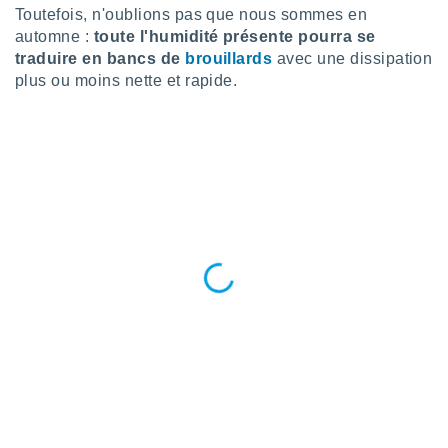
logies
Toutefois, n'oublions pas que nous sommes en
e
automne :
toute l'humidité présente pourra se
s
traduire en bancs de
brouillards
avec une dissipation
plus ou moins nette et rapide.
tez pas
ation de
, vous
z à
à notre
.com.
 cas,
us
ns que
s
ires
urer la
on sur le
 seront
, et que
ies ne
as