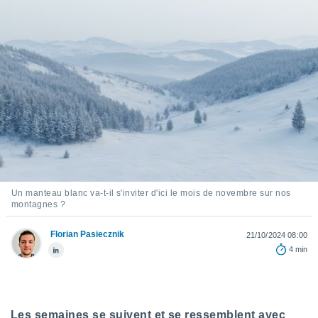
s et
r
tement
cité
ue
lisée,
ACCEPTER
ur des
ET
ions
CONTINUER
es par le
 cookies
PARAMÈTRES
gies
es, nous
de
Un manteau blanc va-t-il s'inviter d'ici le mois de novembre sur nos
montagnes ?
 notre
afin de
r à vous
Florian Pasiecznik
21/10/2024 08:00
r
4 min
ment des
 de très
alité.
ant sur
Les semaines se suivent et se ressemblent avec