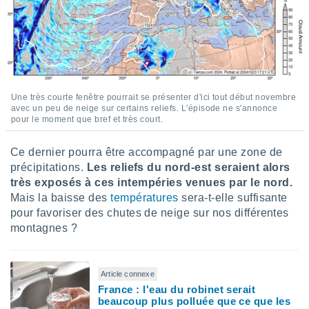
tre
ement,
enaires
s des
 des
nts
Une très courte fenêtre pourrait se présenter d'ici tout début novembre
 ou des
avec un peu de neige sur certains reliefs. L'épisode ne s'annonce
pour le moment que bref et très court.
gies
es pour
 accéder
Ce dernier pourra être accompagné par une zone de
r des
précipitations.
Les reliefs du nord-est seraient alors
très exposés à ces intempéries venues par le nord.
lles
Mais la baisse des
températures
sera-t-elle suffisante
ue votre
r ce site
pour favoriser des chutes de neige sur nos différentes
montagnes ?
 IP et
ifiants
es.
Article connexe
France : l'eau du robinet serait
eurs
beaucoup plus polluée que ce que les
traiter