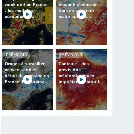
week-end en France
ressenti s'annonce
: les modèles
frais ce vendredi
européen et
matin sur ces
américain en
régions
désaccord sur les
régions concernées
PRÉVISIONS
PRÉVISIONS
Orages à surveiller
Canicule : des
ce week-end et
prévisions
début de semaine en
météorologiques
France. Découvrez
inquiétantes pour la
les prévisions météo
semaine prochaine
à jour
en France avec plus
de 40 degrés