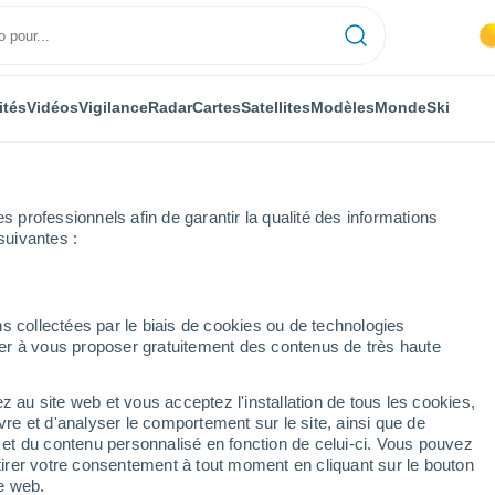
ités
Vidéos
Vigilance
Radar
Cartes
Satellites
Modèles
Monde
Ski
ONOMIE
PLANTES
LOISIRS
professionnels afin de garantir la qualité des informations
suivantes :
s collectées par le biais de cookies ou de technologies
nuer à vous proposer gratuitement des contenus de très haute
lle s'inviter ces prochains jours sur la France ? Découvrez les prévision
z au site web et vous acceptez l'installation de tous les cookies,
vre et d'analyser le comportement sur le site, ainsi que de
s'inviter ces prochains
é et du contenu personnalisé en fonction de celui-ci. Vous pouvez
tirer votre consentement à tout moment en cliquant sur le bouton
Découvrez les prévisions.
te web.