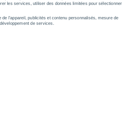
er les services, utiliser des données limitées pour sélectionner
e de l’appareil, publicités et contenu personnalisés, mesure de
t développement de services.
 est-elle à prévoir tout au long de
ance ? Éléments de réponse à
que nous vous proposons.
14:00
3 min
 va donc persister plusieurs jours
tures ? Vont-elles rester assez douces ou
r la
France
?
Découvrez les dernières
étéo.
ux