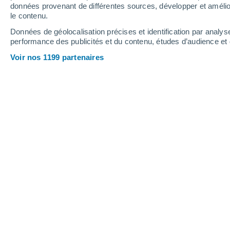
données provenant de différentes sources, développer et amélior
le contenu.
Données de géolocalisation précises et identification par analys
performance des publicités et du contenu, études d’audience e
Une évolution des températures
ces prochains jours sur la Fr
Voir nos 1199 partenaires
travers ces nouvelles lignes 
Florian Pasiecznik
02/11/2024 
La situation
anticyclonique
actuelle
encore.
Mais qu'en est-il des tempéra
au contraire, une baisse s'annonce su
prévisions
météo
dans cet article m
Une France coupée en de