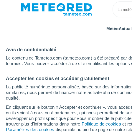
Météo
Actual
TOUTES
ACTUALITÉ
SCIENCE
PRÉVISIONS
ASTR
Avis de confidentialité
Le contenu de Tameteo.com (tameteo.com) a été préparé par des 
fournies. Vous pouvez accéder à ce site en utilisant les options 
Accepter les cookies et accéder gratuitement
La publicité numérique personnalisée, basée sur des information
similaires, nous permet de financer notre activité afin de conti
qualité.
Accueil
Actualités
Prévisions
La fraîcheur va-t-e
En cliquant sur le bouton « Accepter et continuer », vous accéde
qu'ils soient à nous ou à partenaires, qui nous permettent de sui
La fraîcheur va-t-elle 
développer un profil spécifique pour vous montrer de la publicit
trouver plus d'informations dans notre
Politique de cookies
et re
jours sur la France ? 
Paramètres des cookies
disponible au pied de page de notre si