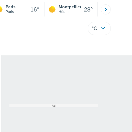
Paris
Montpellier
Besançon
16°
28°
Paris
Hérault
Doubs
°C
s.