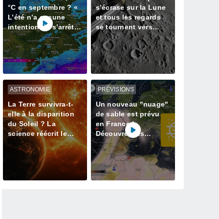
°C en septembre ? «
s’écrase sur la Lune
L’été n’a aucune
et tous les regards
intention de s’arrêter
se tournent vers
» – mais le Rhin en
notre satellite à la
paie le prix
recherche du cratère
ASTRONOMIE
PRÉVISIONS
La Terre survivra-t-
Un nouveau "nuage"
elle à la disparition
de sable est prévu
du Soleil ? La
en France !
science réécrit le
Découvrez les
dernier jour de notre
prévisions météo
planète