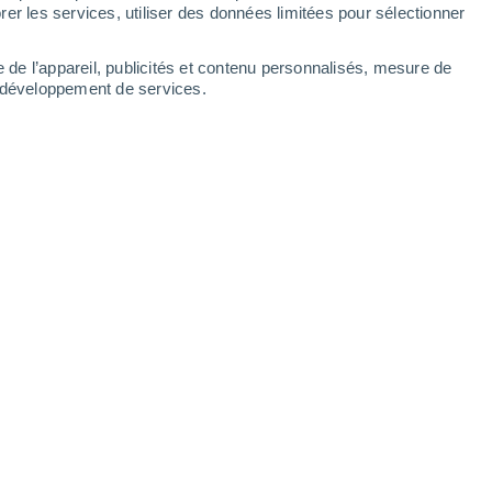
er les services, utiliser des données limitées pour sélectionner
e de l’appareil, publicités et contenu personnalisés, mesure de
t développement de services.
calement changer d'ici la deuxième
ur de l'anticyclone synonyme de
plus forte.
19/05/2026 06:03
5 min
conditions dépressionnaires ont une
k-end (pont de l'Ascension),
la situation va
rs grâce aux hautes pressions
. Si elles
qu'au Magheb, elles vont progressivement
'élever jusqu'à l'ouest de l'Europe en