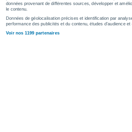
données provenant de différentes sources, développer et amélior
le contenu.
Données de géolocalisation précises et identification par analys
performance des publicités et du contenu, études d’audience e
Voir nos 1199 partenaires
Les conditions météo vont radi
partie de semaine avec le reto
soleil et de chaleur de plus en 
Guillaume Woznica
Changement imminent ! Alors que des 
nouvelle fois dominé au cours du wee
évoluer au cours des prochains jou
s'étirent actuellement des Açores jus
s'étendre.
Ainsi, une dorsale anticyclonique va s