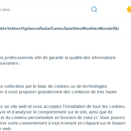
ités
Vidéos
Vigilance
Radar
Cartes
Satellites
Modèles
Monde
Ski
ONOMIE
PLANTES
LOISIRS
professionnels afin de garantir la qualité des informations
suivantes :
s collectées par le biais de cookies ou de technologies
nuer à vous proposer gratuitement des contenus de très haute
e approche : entre jeudi et vendredi, des dizaines de villes atteindront 
z au site web et vous acceptez l'installation de tous les cookies,
vre et d'analyser le comportement sur le site, ainsi que de
proche : entre jeudi et
é et du contenu personnalisé en fonction de celui-ci. Vous pouvez
tirer votre consentement à tout moment en cliquant sur le bouton
de villes atteindront les
te web.