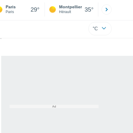
Paris
Montpellier
Besançon
29°
35°
Paris
Hérault
Doubs
°C
les 25°C