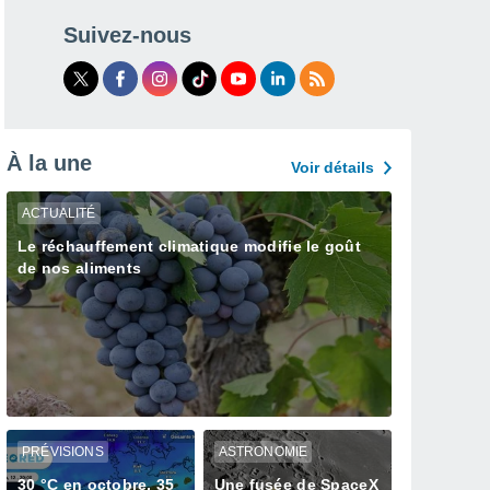
Suivez-nous
À la une
Voir détails
ACTUALITÉ
Le réchauffement climatique modifie le goût
de nos aliments
PRÉVISIONS
ASTRONOMIE
30 °C en octobre, 35
Une fusée de SpaceX