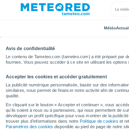
Météo
Actual
TOUTES
ACTUALITÉ
SCIENCE
PRÉVISIONS
ASTR
Avis de confidentialité
Le contenu de Tameteo.com (tameteo.com) a été préparé par des 
fournies. Vous pouvez accéder à ce site en utilisant les options 
Accepter les cookies et accéder gratuitement
La publicité numérique personnalisée, basée sur des information
similaires, nous permet de financer notre activité afin de conti
qualité.
Accueil
Actualités
Prévisions
La dorsale africain
En cliquant sur le bouton « Accepter et continuer », vous accéde
qu'ils soient à nous ou à partenaires, qui nous permettent de sui
La dorsale africaine ap
développer un profil spécifique pour vous montrer de la publicit
trouver plus d'informations dans notre
Politique de cookies
et re
vendredi, des dizaines 
Paramètres des cookies
disponible au pied de page de notre si