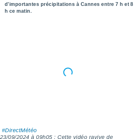
logies
d'importantes précipitations à Cannes entre 7 h et 8
e
h ce matin.
s
tez pas
ation de
, vous
z à
à notre
.com.
 cas,
us
ns que
s
ires
urer la
on sur le
 seront
, et que
ies ne
️️
#DirectMétéo
as
23/09/2024 à 09h05 : Cette vidéo ravive de