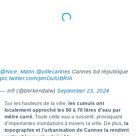
nées
lles sur
d'un
égitime,
vous
vous
 Pour ce
ous
etirer
ement
 opposer
@Nice_Matin
@villecannes
Cannes bd république
ement
pic.twitter.com/pmOulUBRlA
nées à
ment en
 sur «
— infi (@berkendalw)
September 23, 2024
res
» ou
e
Sur les hauteurs de la ville,
les cumuls ont
que de
localement approché les 60 à 70 litres d'eau par
kies
mètre carré.
Toute cette eau a ruisselé, provoquant
ite web.
d'importantes inondations à travers la ville. De plus,
la
topographie et l’urbanisation de Cannes la rendent
t nos