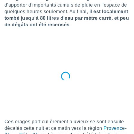
n «
d'apporter d'importants cumuls de pluie en l'espace de
 et
quelques heures seulement. Au final,
il est localement
r »,
tombé jusqu'à 80 litres d'eau par mètre carré, et peu
cédez au
de dégâts ont été recensés.
 et vous
z
ation de
qu'ils
 nous ou
aires,
nt de
t
er le
ement
te, ainsi
per un
écifique
us
de la
Ces orages particulièrement pluvieux se sont ensuite
 et du
décalés cette nuit et ce matin vers la région
Provence-