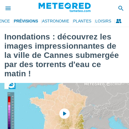
ENCE
PRÉVISIONS
ASTRONOMIE
PLANTES
LOISIRS
e
ntialité
Inondations : découvrez les
enu de
images impressionnantes de
o.com
o.com) a
la ville de Cannes submergée
aré par
par des torrents d'eau ce
onnels
matin !
arantir
té des
ions
. Vous
accéder
e en
 les
s :
r les