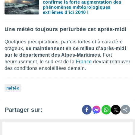
confirme la forte augmentation des
lisés,
phénomènes météorologiques
des
extrêmes d'ici 2040 !
our
nner des
s
Une météo toujours perturbée cet après-midi
lisés,
la
Quelques précipitations, parfois fortes et à caractère
ance des
orageux,
se maintiennent en ce milieu d'après-midi
s,
sur le département des Alpes-Maritimes.
Fort
la
heureusement, le sud-est de la
France
devrait retrouver
ance des
des conditions ensoleillées demain.
s,
dre les
par le
météo
ques ou
inaisons
ées
nt de
Partager sur:
tes
,
er et
r les