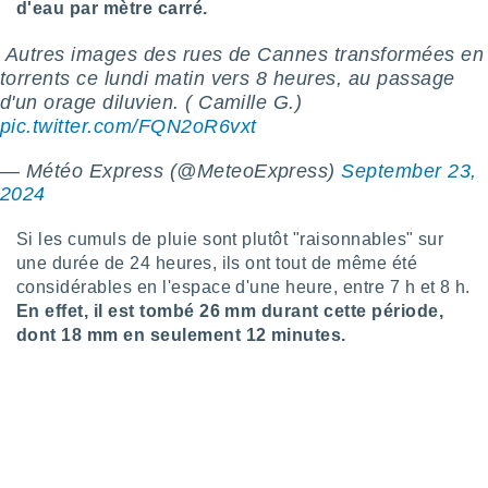
d'eau par mètre carré.
tre
ement,
️ Autres images des rues de Cannes transformées en
torrents ce lundi matin vers 8 heures, au passage
enaires
d'un orage diluvien. ( Camille G.)
s des
pic.twitter.com/FQN2oR6vxt
 des
nts
— Météo Express (@MeteoExpress)
September 23,
 ou des
gies
2024
es pour
 accéder
Si les cumuls de pluie sont plutôt "raisonnables" sur
r des
une durée de 24 heures, ils ont tout de même été
considérables en l'espace d'une heure, entre 7 h et 8 h.
lles
En effet, il est tombé 26 mm durant cette période,
ue votre
dont 18 mm en seulement 12 minutes.
r ce site
 IP et
ifiants
es.
eurs
traiter