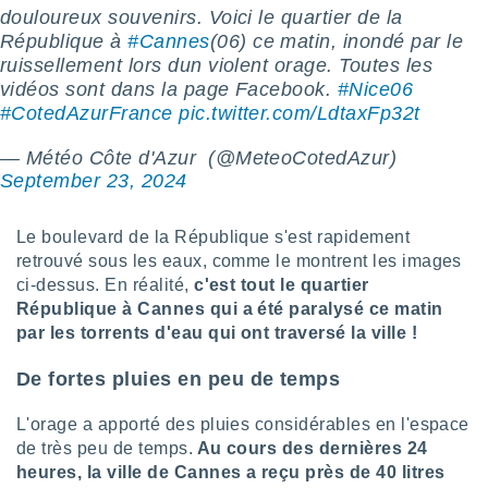
pour
douloureux souvenirs. Voici le quartier de la
 le
République à
#Cannes
(06) ce matin, inondé par le
ement
ruissellement lors dun violent orage. Toutes les
afficher
licité ou
vidéos sont dans la page Facebook.
#Nice06
enu
#CotedAzurFrance
pic.twitter.com/LdtaxFp32t
lisé,
e vous
— Météo Côte d'Azur ️ (@MeteoCotedAzur)
September 23, 2024
r de la
 non
Le boulevard de la République s'est rapidement
lisée.
retrouvé sous les eaux, comme le montrent les images
uvez
ci-dessus. En réalité,
c'est tout le quartier
République à Cannes qui a été paralysé ce matin
ation des
par les torrents d'eau qui ont traversé la ville !
et
à notre
 par le
De fortes pluies en peu de temps
 cette
ion en
L'orage a apporté des pluies considérables en l'espace
sur le
de très peu de temps.
Au cours des dernières 24
«
heures, la ville de Cannes a reçu près de 40 litres
».