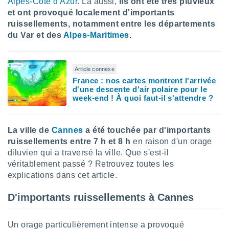
Alpes-Côte d'Azur
. Là aussi,
ils ont été très pluvieux
lisé en
et ont provoqué localement d'importants
 de
ruissellements, notamment entre les départements
. Vous
du Var et des
Alpes-Maritimes
.
rouver
ations
re
Article connexe
que de
France : nos cartes montrent l'arrivée
kies
d'une descente d'air polaire pour le
r votre
week-end ! À quoi faut-il s'attendre ?
ement à
ment en
sur le
La ville de
Cannes
a été touchée par d'importants
ruissellements entre 7 h et 8 h
en raison d'un orage
res des
diluvien qui a traversé la ville. Que s'est-il
kies
le au
véritablement passé ? Retrouvez toutes les
page de
explications dans cet article.
te web.
D'importants ruissellements à Cannes
MENT,
 les
Un orage particulièrement intense a provoqué