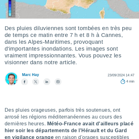
s et
r
tement
cité
Des pluies diluviennes sont tombées en très peu
ue
de temps ce matin entre 7 h et 8 h à Cannes,
lisée,
ACCEPTER
dans les Alpes-Maritimes, provoquant
ur des
ET
d'importantes inondations. Les images sont
ions
CONTINUER
es par le
vraiment impressionnantes. Vous pouvez les
 cookies
visionner dans notre article.
PARAMÈTRES
gies
Marc Hay
23/09/2024 14:47
es, nous
4 min
de
 notre
afin de
r à vous
r
Des pluies orageuses, parfois très soutenues, ont
ment des
arrosé les régions méditerranéennes au cours des
 de très
dernières heures.
Météo-France avait d'ailleurs placé
alité.
hier soir les départements de l'Hérault et du Gard
ant sur
en vigilance orange
en raison d'orages susceptibles