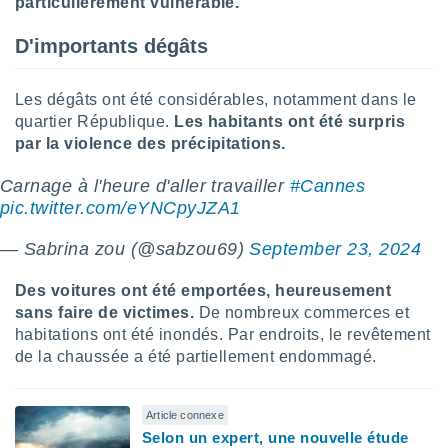
ires
particulièrement vulnérable.
ons le
ent des
D'importants dégâts
es
 :
Les dégâts ont été considérables, notamment dans le
et/ou
quartier République.
Les habitants ont été surpris
 à des
ions sur
par la violence des précipitations.
eil,
des
Carnage à l'heure d'aller travailler
#Cannes
limitées
pic.twitter.com/eYNCpyJZA1
nner la
— Sabrina zou (@sabzou69)
September 23, 2024
, créer
ils pour
Des voitures ont été emportées, heureusement
ité
sans faire de victimes.
De nombreux commerces et
lisée,
des
habitations ont été inondés. Par endroits, le revêtement
our
de la chaussée a été partiellement endommagé.
nner des
és
lisées,
Article connexe
s profils
Selon un expert, une nouvelle étude
enus