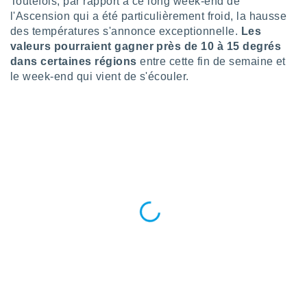
Toutefois, par rapport à ce long week-end de
logies
l'Ascension qui a été particulièrement froid, la hausse
e
s
des températures s'annonce exceptionnelle.
Les
valeurs pourraient gagner près de 10 à 15 degrés
dans certaines régions
entre cette fin de semaine et
tez pas
ation de
le week-end qui vient de s'écouler.
, vous
z à
à notre
.com.
 cas,
us
ns que
s
ires
urer la
on sur le
 seront
, et que
ies ne
as