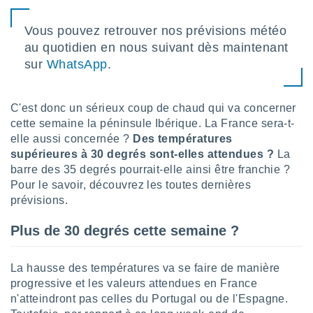
lisé en
 de
Vous pouvez retrouver nos prévisions météo
. Vous
au quotidien en nous suivant dès maintenant
rouver
sur
WhatsApp
.
ations
re
que de
C'est donc un sérieux coup de chaud qui va concerner
kies
cette semaine la péninsule Ibérique. La France sera-t-
r votre
elle aussi concernée ?
Des températures
ement à
supérieures à 30 degrés sont-elles attendues ?
La
ment en
barre des 35 degrés pourrait-elle ainsi être franchie ?
sur le
Pour le savoir, découvrez les toutes dernières
res des
prévisions.
kies
le au
Plus de 30 degrés cette semaine ?
page de
te web.
La hausse des températures va se faire de manière
MENT,
progressive et les valeurs attendues en France
n'atteindront pas celles du Portugal ou de l'Espagne.
 les