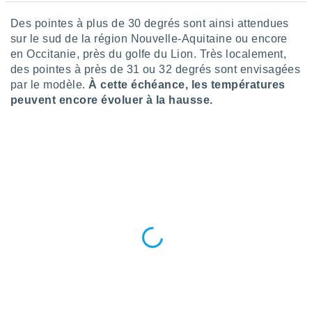
nées
lles sur
Des pointes à plus de 30 degrés sont ainsi attendues
d'un
sur le sud de la région Nouvelle-Aquitaine ou encore
égitime,
en Occitanie, près du golfe du Lion. Très localement,
vous
des pointes à près de 31 ou 32 degrés sont envisagées
vous
par le modèle.
À cette échéance, les températures
 Pour ce
peuvent encore évoluer à la hausse.
ous
etirer
ement
 opposer
ement
nées à
ment en
 sur «
res
» ou
e
que de
kies
ite web.
t nos