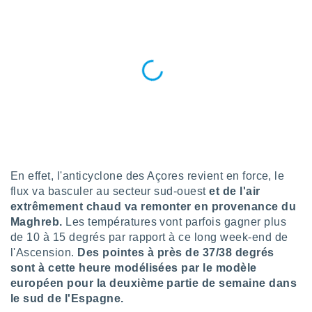
n «
 et
r »,
cédez au
 et vous
z
ation de
qu'ils
 nous ou
aires,
nt de
En effet, l'anticyclone des Açores revient en force, le
t
er le
flux va basculer au secteur sud-ouest
et de l'air
ement
extrêmement chaud va remonter en provenance du
te, ainsi
Maghreb.
Les températures vont parfois gagner plus
de 10 à 15 degrés par rapport à ce long week-end de
per un
l'Ascension.
Des pointes à près de 37/38 degrés
écifique
sont à cette heure modélisées par le modèle
us
de la
européen pour la deuxième partie de semaine dans
 et du
le sud de l'Espagne.