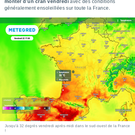
monter d'un cran vendredi
avec des conditions
tre
généralement ensoleillées sur toute la France.
ement,
enaires
s des
 des
nts
 ou des
gies
es pour
 accéder
r des
lles
ue votre
r ce site
 IP et
ifiants
es.
Jusqu'à 32 degrés vendredi après-midi dans le sud-ouest de la France
eurs
!
traiter