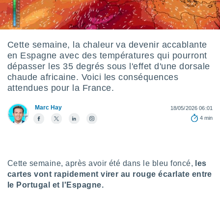
s et
r
tement
cité
Cette semaine, la chaleur va devenir accablante
ue
en Espagne avec des températures qui pourront
lisée,
ACCEPTER
dépasser les 35 degrés sous l'effet d'une dorsale
ur des
ET
chaude africaine. Voici les conséquences
ions
CONTINUER
es par le
attendues pour la France.
 cookies
PARAMÈTRES
Marc Hay
18/05/2026 06:01
gies
4 min
es, nous
de
 notre
afin de
r à vous
Cette semaine, après avoir été dans le bleu foncé,
les
r
cartes vont rapidement virer au rouge écarlate entre
ment des
le Portugal et l'Espagne.
 de très
alité.
ant sur