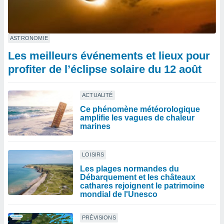
ASTRONOMIE
Les meilleurs événements et lieux pour
profiter de l’éclipse solaire du 12 août
ACTUALITÉ
Ce phénomène météorologique
amplifie les vagues de chaleur
marines
LOISIRS
Les plages normandes du
Débarquement et les châteaux
cathares rejoignent le patrimoine
mondial de l'Unesco
PRÉVISIONS