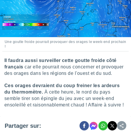
lisés,
des
our
nner des
s
lisés,
la
Une goutte froide pourrait provoquer des orages le week-end prochain
ance des
!
s,
la
Il faudra aussi surveiller cette goutte froide côté
ance des
s,
français
car elle pourrait nous concerner et provoquer
dre les
des orages dans les régions de l'ouest et du sud.
par le
Ces orages devraient du coup freiner les ardeurs
ques ou
du thermomètre.
À cette heure, le nord du pays
inaisons
semble tirer son épingle du jeu avec un week-end
ées
ensoleillé et raisonnablement chaud ! Affaire à suivre !
nt de
tes
,
er et
Partager sur:
r les