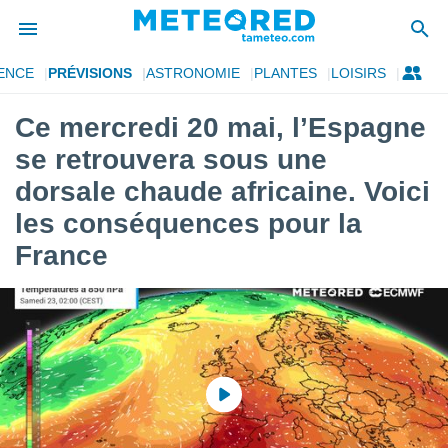
ENCE
PRÉVISIONS
ASTRONOMIE
PLANTES
LOISIRS
e
ntialité
Ce mercredi 20 mai, l’Espagne
enu de
se retrouvera sous une
o.com
o.com) a
dorsale chaude africaine. Voici
aré par
les conséquences pour la
onnels
France
arantir
té des
ions
. Vous
accéder
e en
 les
s :
r les