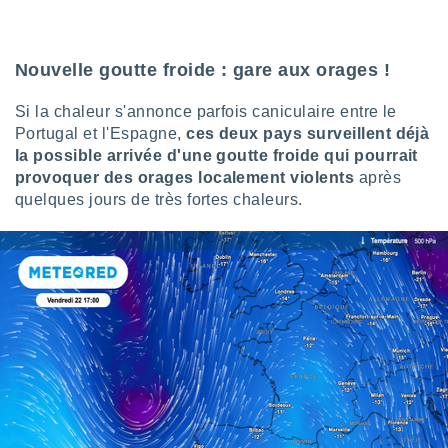
ires
ons le
ent des
es
Nouvelle goutte froide : gare aux orages !
 :
et/ou
Si la chaleur s'annonce parfois caniculaire entre le
 à des
Portugal et l'Espagne,
ces deux pays surveillent déjà
ions sur
la possible arrivée d'une goutte froide qui pourrait
eil,
provoquer des orages localement violents
après
des
quelques jours de très fortes chaleurs.
limitées
nner la
, créer
ils pour
ité
lisée,
des
our
nner des
és
lisées,
s profils
enus