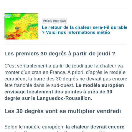
pour
 le
ement
afficher
Article connexe
licité ou
Le retour de la chaleur sera-t-il durable
enu
? Voici nos informations météo
lisé,
e vous
r de la
Les premiers 30 degrés à partir de jeudi ?
 non
C'est véritablement à partir de jeudi que la chaleur va
lisée.
monter d'un cran en France. A priori, d'après le modèle
uvez
européen, la barre des 30 degrés ne devrait pas encore
ation des
être franchie dans le sud-ouest.
Le modèle européen
et
envisage localement des pointes à près de 30
à notre
degrés sur le Languedoc-Roussillon.
 par le
 cette
Les 30 degrés vont se multiplier vendredi
ion en
sur le
«
Selon le modèle européen,
la chaleur devrait encore
».