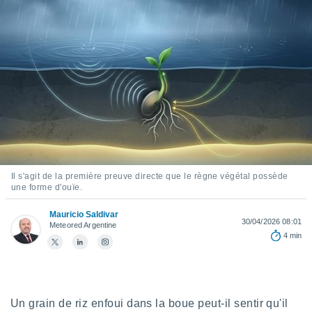
s et
r
tement
cité
ue
lisée,
ACCEPTER
ur des
ET
ions
CONTINUER
es par le
 cookies
PARAMÈTRES
gies
es, nous
Il s'agit de la première preuve directe que le règne végétal possède
une forme d'ouïe.
de
 notre
Mauricio Saldivar
afin de
30/04/2026 08:01
Meteored Argentine
r à vous
4 min
r
ment des
 de très
alité.
Un grain de riz enfoui dans la boue peut-il sentir qu'il
ant sur