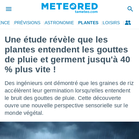
ENCE
PRÉVISIONS
ASTRONOMIE
PLANTES
LOISIRS
e
ntialité
Une étude révèle que les
enu de
plantes entendent les gouttes
o.com
o.com) a
de pluie et germent jusqu'à 40
aré par
% plus vite !
onnels
arantir
Des ingénieurs ont démontré que les graines de riz
té des
accélèrent leur germination lorsqu'elles entendent
ions
. Vous
le bruit des gouttes de pluie. Cette découverte
accéder
ouvre une nouvelle perspective sensorielle sur le
e en
monde végétal.
 les
s :
r les