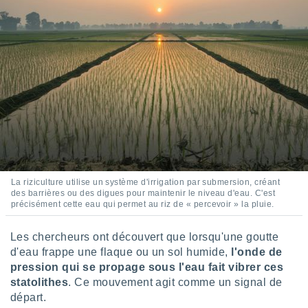
pour
 le
ement
afficher
licité ou
enu
lisé,
e vous
r de la
 non
lisée.
uvez
La riziculture utilise un système d'irrigation par submersion, créant
des barrières ou des digues pour maintenir le niveau d'eau. C'est
ation des
précisément cette eau qui permet au riz de « percevoir » la pluie.
et
à notre
Les chercheurs ont découvert que lorsqu'une goutte
 par le
 cette
d'eau frappe une flaque ou un sol humide,
l'onde de
ion en
pression qui se propage sous l'eau fait vibrer ces
sur le
statolithes
. Ce mouvement agit comme un signal de
«
départ.
».