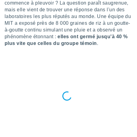
n «
commence à pleuvoir ? La question paraît saugrenue,
 et
mais elle vient de trouver une réponse dans l'un des
r »,
laboratoires les plus réputés au monde. Une équipe du
cédez au
MIT a exposé près de 8 000 graines de riz à un goutte-
 et vous
à-goutte continu simulant une pluie et a observé un
z
phénomène étonnant :
elles ont germé jusqu'à 40 %
ation de
plus vite que celles du groupe témoin
.
qu'ils
 nous ou
aires,
nt de
t
er le
ement
te, ainsi
per un
écifique
us
de la
 et du