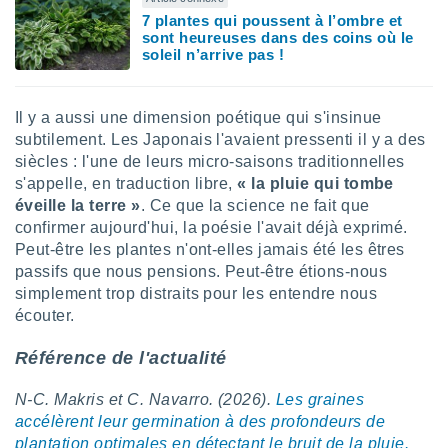
ires
7 plantes qui poussent à l’ombre et
ons le
sont heureuses dans des coins où le
ent des
soleil n’arrive pas !
es
 :
et/ou
Il y a aussi une dimension poétique qui s'insinue
 à des
subtilement. Les Japonais l'avaient pressenti il y a des
ions sur
siècles : l'une de leurs micro-saisons traditionnelles
eil,
des
s'appelle, en traduction libre,
« la pluie qui tombe
limitées
éveille la terre »
. Ce que la science ne fait que
confirmer aujourd'hui, la poésie l'avait déjà exprimé.
nner la
Peut-être les plantes n'ont-elles jamais été les êtres
, créer
passifs que nous pensions. Peut-être étions-nous
ils pour
simplement trop distraits pour les entendre nous
ité
lisée,
écouter.
des
our
Référence de l'actualité
nner des
és
N-C. Makris et C. Navarro. (2026).
Les graines
lisées,
accélèrent leur germination à des profondeurs de
s profils
plantation optimales en détectant le bruit de la pluie.
enus