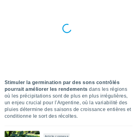
nées
lles sur
d'un
égitime,
vous
vous
 Pour ce
ous
etirer
ement
 opposer
ement
nées à
Stimuler la germination par des sons contrôlés
ment en
pourrait améliorer les rendements
dans les régions
 sur «
où les précipitations sont de plus en plus irrégulières,
res
» ou
e
un enjeu crucial pour l'Argentine, où la variabilité des
que de
pluies détermine des saisons de croissance entières et
kies
conditionne le sort des récoltes.
ite web.
t nos
Article connexe