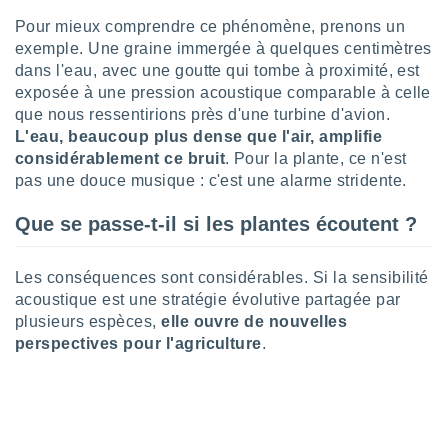
tre
Pour mieux comprendre ce phénomène, prenons un
ement,
exemple. Une graine immergée à quelques centimètres
dans l'eau, avec une goutte qui tombe à proximité, est
enaires
exposée à une pression acoustique comparable à celle
s des
que nous ressentirions près d'une turbine d'avion.
 des
L'eau, beaucoup plus dense que l'air, amplifie
nts
 ou des
considérablement ce bruit
. Pour la plante, ce n'est
gies
pas une douce musique : c'est une alarme stridente.
es pour
 accéder
Que se passe-t-il si les plantes écoutent ?
r des
lles
Les conséquences sont considérables. Si la sensibilité
ue votre
acoustique est une stratégie évolutive partagée par
r ce site
plusieurs espèces,
elle ouvre de nouvelles
perspectives pour l'agriculture
.
 IP et
ifiants
es.
eurs
traiter