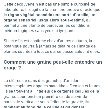
lisé en
Cette découverte n'est pas une simple curiosité de
 de
laboratoire. Il s'agit de la première preuve directe que
. Vous
le règne végétal possède une sorte d'oreille, un
rouver
organe sensoriel jusqu'alors sous-estimé
, qui
permet à une plante de percevoir les conditions
ations
météorologiques sans yeux ni tympans.
re
que de
kies
Si cet effet est confirmé chez d'autres cultures, la
r votre
botanique pourra à jamais se défaire de l'image de
ement à
plantes sourdes à tout ce qui se passe autour d'elles.
ment en
sur le
Comment une graine peut-elle entendre un
orage ?
res des
kies
le au
La clé réside dans des granules d'amidon
page de
microscopiques appelés statolithes. Denses et lourds,
te web.
ils se trouvent à l'intérieur de certaines cellules de la
MENT,
graine. Leur fonction première est de servir de
boussole verticale : sous l'effet de la gravité,
ils
 les
tombent au fond de la cellule et guident la