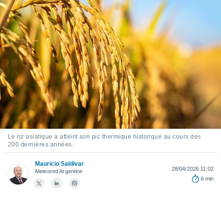
s et
r
tement
cité
ue
lisée,
ACCEPTER
ur des
ET
ions
CONTINUER
es par le
 cookies
PARAMÈTRES
gies
es, nous
de
Le riz asiatique a atteint son pic thermique historique au cours des
 notre
200 dernières années.
afin de
r à vous
Mauricio Saldivar
28/04/2026 11:02
r
Meteored Argentine
6 min
ment des
 de très
alité.
ant sur