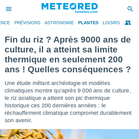
ENCE
PRÉVISIONS
ASTRONOMIE
PLANTES
LOISIRS
e
ntialité
Fin du riz ? Après 9000 ans de
enu de
culture, il a atteint sa limite
o.com
o.com) a
thermique en seulement 200
aré par
ans ! Quelles conséquences ?
onnels
arantir
Une étude mêlant archéologie et modèles
té des
climatiques montre qu’après 9 000 ans de culture,
ions
. Vous
le riz asiatique a atteint son pic thermique
accéder
historique ces 200 dernières années : le
e en
réchauffement climatique compromet durablement
 les
son avenir.
s :
r les