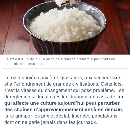
 utiliser
nées
 pour
nner le
.
 de
isation
 et
ation par
 de
Le riz est aujourd’hui la principale source d’énergie pour plus de 3,5
l,
milliards de personnes.
s et
lisés,
Le riz a survécu aux ères glaciaires, aux sécheresses
de
et à l’effondrement de grandes civilisations. Cette fois,
ance des
c’est la vitesse du changement qui pose problème. Les
és et du
dérèglements climatiques fonctionnent en cascade :
ce
, études
qui affecte une culture aujourd’hui peut perturber
ce et
des chaînes d’approvisionnement entières demain,
pement
ces.
faire grimper les prix et déstabiliser des populations
dont on ne parle jamais dans les journaux.
os 1199