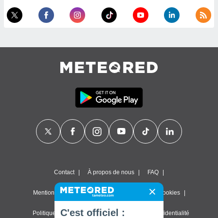
Contact
À propos de nous
FAQ
Mentions légales & Conditions d'utilisation
Cookies
C'est officiel :
Politique de confidentialité
Paramètres de confidentialité