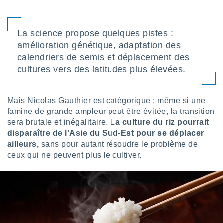
lisés,
des
our
La science propose quelques pistes :
nner des
amélioration génétique, adaptation des
s
lisés,
calendriers de semis et déplacement des
la
cultures vers des latitudes plus élevées.
ance des
s,
la
Mais Nicolas Gauthier est catégorique : même si une
ance des
famine de grande ampleur peut être évitée, la transition
s,
sera brutale et inégalitaire.
La culture du riz pourrait
dre les
par le
disparaître de l’Asie du Sud-Est pour se déplacer
ailleurs,
sans pour autant résoudre le problème de
ques ou
ceux qui ne peuvent plus le cultiver.
inaisons
ées
nt de
tes
,
er et
r les