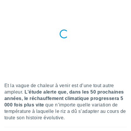
tre
ement,
enaires
s des
 des
nts
 ou des
gies
es pour
 accéder
r des
lles
ue votre
Et la vague de chaleur à venir est d’une tout autre
r ce site
ampleur.
L’étude alerte que, dans les 50 prochaines
années, le réchauffement climatique progressera 5
 IP et
000 fois plus vite
que n’importe quelle variation de
ifiants
température à laquelle le riz a dû s’adapter au cours de
es.
toute son histoire évolutive.
eurs
traiter