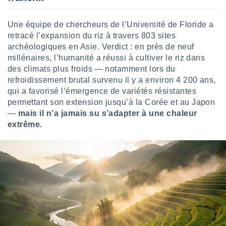
logies
e
s
Une équipe de chercheurs de l’Université de Floride a
retracé l’expansion du riz à travers 803 sites
tez pas
archéologiques en Asie. Verdict : en près de neuf
ation de
millénaires, l’humanité a réussi à cultiver le riz dans
, vous
des climats plus froids — notamment lors du
z à
refroidissement brutal survenu il y a environ 4 200 ans,
à notre
qui a favorisé l’émergence de variétés résistantes
permettant son extension jusqu’à la Corée et au Japon
.com.
 cas,
—
mais il n’a jamais su s’adapter à une chaleur
us
extrême.
ns que
s
ires
urer la
on sur le
 seront
, et que
ies ne
as