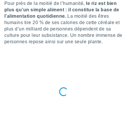
n «
Pour près de la moitié de l’humanité,
le riz est bien
 et
plus qu’un simple aliment : il constitue la base de
r »,
l’alimentation quotidienne.
La moitié des êtres
cédez au
humains tire 20 % de ses calories de cette céréale et
 et vous
plus d’un milliard de personnes dépendent de sa
z
ation de
culture pour leur subsistance. Un nombre immense de
personnes repose ainsi sur une seule plante.
qu'ils
 nous ou
aires,
nt de
t
er le
ement
te, ainsi
per un
écifique
us
de la
 et du