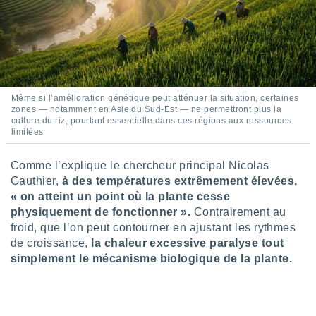
pour
 le
ement
afficher
licité ou
enu
lisé,
e vous
Même si l’amélioration génétique peut atténuer la situation, certaines
zones — notamment en Asie du Sud-Est — ne permettront plus la
culture du riz, pourtant essentielle dans ces régions aux ressources
r de la
limitées
 non
lisée.
Comme l’explique le chercheur principal Nicolas
uvez
Gauthier,
à des températures extrêmement élevées,
« on atteint un point où la plante cesse
ation des
physiquement de fonctionner ».
Contrairement au
et
froid, que l’on peut contourner en ajustant les rythmes
à notre
de croissance,
la chaleur excessive paralyse tout
 par le
 cette
simplement le mécanisme biologique de la plante.
ion en
sur le
«
».