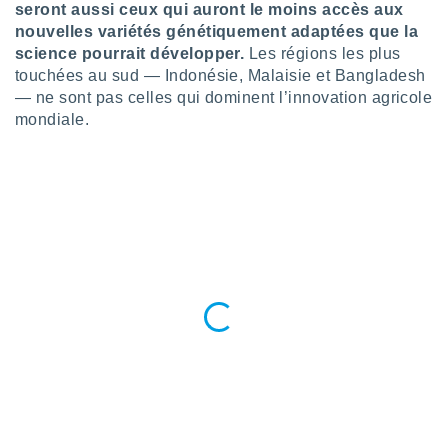
ires
seront aussi ceux qui auront le moins accès aux
ons le
nouvelles variétés génétiquement adaptées que la
ent des
science pourrait développer.
Les régions les plus
es
touchées au sud — Indonésie, Malaisie et Bangladesh
 :
— ne sont pas celles qui dominent l’innovation agricole
et/ou
mondiale.
 à des
ions sur
eil,
des
limitées
nner la
, créer
ils pour
ité
lisée,
des
our
nner des
és
lisées,
s profils
enus