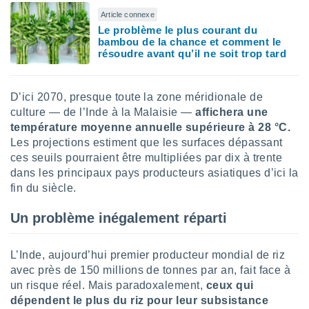
nées
Article connexe
lles sur
Le problème le plus courant du
d'un
bambou de la chance et comment le
égitime,
résoudre avant qu’il ne soit trop tard
vous
vous
 Pour ce
D’ici 2070, presque toute la zone méridionale de
ous
culture — de l’Inde à la Malaisie —
affichera une
etirer
température moyenne annuelle supérieure à 28 °C.
ement
Les projections estiment que les surfaces dépassant
 opposer
ces seuils pourraient être multipliées par dix à trente
ement
dans les principaux pays producteurs asiatiques d’ici la
nées à
fin du siècle.
ment en
 sur «
Un problème inégalement réparti
res
» ou
e
que de
L’Inde, aujourd’hui premier producteur mondial de riz
kies
avec près de 150 millions de tonnes par an, fait face à
ite web.
un risque réel. Mais paradoxalement,
ceux qui
t nos
dépendent le plus du riz pour leur subsistance