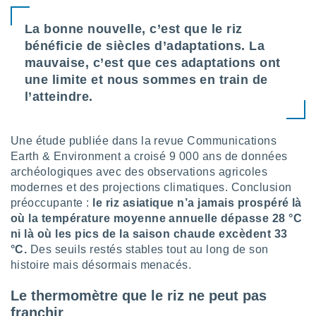
lisé en
 de
La bonne nouvelle, c’est que le riz
. Vous
bénéficie de siècles d’adaptations. La
rouver
mauvaise, c’est que ces adaptations ont
ations
une limite et nous sommes en train de
re
l’atteindre.
que de
kies
r votre
Une étude publiée dans la revue Communications
ement à
Earth & Environment a croisé 9 000 ans de données
ment en
sur le
archéologiques avec des observations agricoles
modernes et des projections climatiques. Conclusion
res des
préoccupante :
le riz asiatique n’a jamais prospéré là
kies
où la température moyenne annuelle dépasse 28 °C
le au
ni là où les pics de la saison chaude excèdent 33
page de
°C.
Des seuils restés stables tout au long de son
te web.
histoire mais désormais menacés.
MENT,
Le thermomètre que le riz ne peut pas
 les
franchir