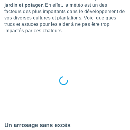
n «
jardin et potager.
En effet, la météo est un des
 et
facteurs des plus importants dans le développement de
r »,
vos diverses cultures et plantations. Voici quelques
cédez au
 et vous
trucs et astuces pour les aider à ne pas être trop
z
impactés par ces chaleurs.
ation de
qu'ils
 nous ou
aires,
nt de
t
er le
ement
te, ainsi
per un
écifique
us
de la
 et du
Un arrosage sans excès