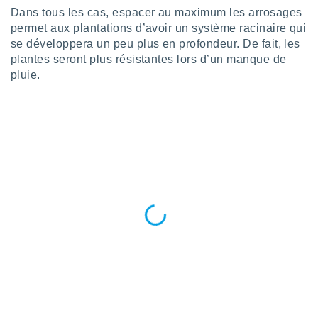
Dans tous les cas, espacer au maximum les arrosages
tre
permet aux plantations d’avoir un système racinaire qui
ement,
se développera un peu plus en profondeur. De fait, les
enaires
plantes seront plus résistantes lors d’un manque de
s des
pluie.
 des
nts
 ou des
gies
es pour
 accéder
r des
lles
ue votre
r ce site
 IP et
ifiants
es.
eurs
traiter