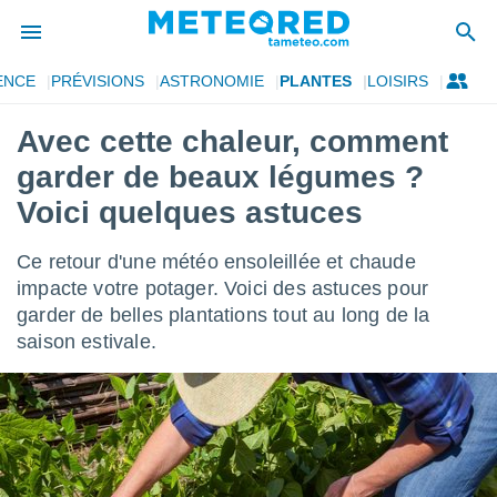
ENCE
PRÉVISIONS
ASTRONOMIE
PLANTES
LOISIRS
e
ntialité
Avec cette chaleur, comment
enu de
garder de beaux légumes ?
o.com
o.com) a
Voici quelques astuces
aré par
Ce retour d'une météo ensoleillée et chaude
onnels
arantir
impacte votre potager. Voici des astuces pour
té des
garder de belles plantations tout au long de la
ions
saison estivale.
. Vous
accéder
e en
 les
s :
r les