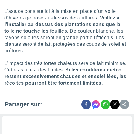
lisés,
des
L’astuce consiste ici à la mise en place d’un voile
our
d’hivernage posé au-dessus des cultures.
Veillez à
nner des
l’installer au-dessus des plantations sans que la
s
toile ne touche les feuilles.
De couleur blanche, les
lisés,
rayons solaires seront en grande partie réfléchis. Les
la
plantes seront de fait protégées des coups de soleil et
ance des
brûlures.
s,
la
ance des
L’impact des très fortes chaleurs sera de fait minimisé.
s,
Cette astuce a des limites.
Si les conditions météo
dre les
restent excessivement chaudes et ensoleillées, les
par le
récoltes pourront être fortement limitées.
ques ou
inaisons
ées
Partager sur:
nt de
tes
,
er et
r les