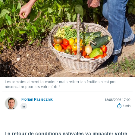
s et
r
tement
cité
ue
lisée,
ACCEPTER
ur des
ET
ions
CONTINUER
es par le
 cookies
PARAMÈTRES
gies
es, nous
de
Les tomates aiment la chaleur mais retirer les feuilles n'est pas
nécessaire pour les voir mûrir !
 notre
afin de
r à vous
Florian Pasiecznik
18/06/2026 17:02
r
4 min
ment des
 de très
alité.
ant sur
Le retour de conditions estivales va impacter votre