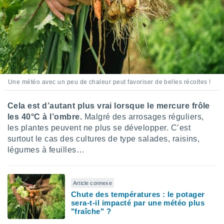
ires
ons le
ent des
es
 :
et/ou
 à des
ions sur
eil,
Une météo avec un peu de chaleur peut favoriser de belles récoltes !
des
limitées
Cela est d’autant plus vrai lorsque le mercure frôle
les 40°C à l’ombre.
Malgré des arrosages réguliers,
nner la
les plantes peuvent ne plus se développer. C’est
, créer
ils pour
surtout le cas des cultures de type salades, raisins,
ité
légumes à feuilles…
lisée,
des
our
Article connexe
nner des
Chute des températures : le potager
és
sera-t-il impacté par une météo plus
lisées,
"fraîche" ?
s profils
enus