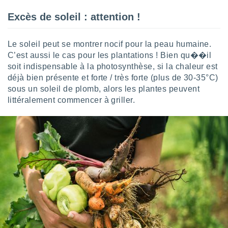
nées
Excès de soleil : attention !
lles sur
d'un
égitime,
Le soleil peut se montrer nocif pour la peau humaine.
vous
vous
C’est aussi le cas pour les plantations ! Bien qu��il
 Pour ce
soit indispensable à la photosynthèse, si la chaleur est
ous
déjà bien présente et forte / très forte (plus de 30-35°C)
etirer
sous un soleil de plomb, alors les plantes peuvent
littéralement commencer à griller.
ement
 opposer
ement
nées à
ment en
 sur «
res
» ou
e
que de
kies
ite web.
t nos