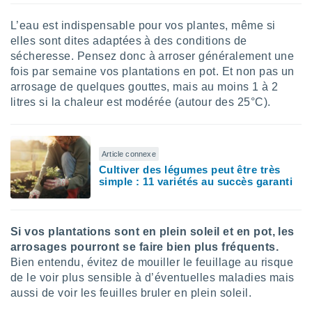
lisé en
 de
L’eau est indispensable pour vos plantes, même si
. Vous
elles sont dites adaptées à des conditions de
rouver
sécheresse. Pensez donc à arroser généralement une
fois par semaine vos plantations en pot. Et non pas un
ations
arrosage de quelques gouttes, mais au moins 1 à 2
re
litres si la chaleur est modérée (autour des 25°C).
que de
kies
r votre
ement à
Article connexe
ment en
sur le
Cultiver des légumes peut être très
simple : 11 variétés au succès garanti
res des
kies
le au
Si vos plantations sont en plein soleil et en pot, les
page de
arrosages pourront se faire bien plus fréquents.
te web.
Bien entendu, évitez de mouiller le feuillage au risque
MENT,
de le voir plus sensible à d’éventuelles maladies mais
aussi de voir les feuilles bruler en plein soleil.
 les