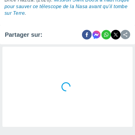
 utiliser
pour sauver ce télescope de la Nasa avant qu'il tombe
nées
sur Terre
.
 pour
nner le
.
Partager sur:
 de
isation
 et
ation par
 de
l,
s et
lisés,
de
ance des
és et du
, études
ce et
pement
ces.
os 1199