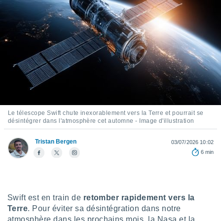
s et
r
tement
cité
ue
lisée,
ACCEPTER
ur des
ET
ions
CONTINUER
es par le
 cookies
PARAMÈTRES
Le télescope Swift chute inexorablement vers la Terre et pourrait se
gies
désintégrer dans l'atmosphère cet automne - Image d'illustration
es, nous
de
Tristan Bergen
03/07/2026 10:02
 notre
afin de
6 min
r à vous
r
ment des
 de très
Swift est en train de
retomber rapidement vers la
alité.
Terre
. Pour éviter sa désintégration dans notre
ant sur
atmosphère dans les prochains mois, la Nasa et la