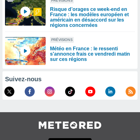
PRÉVISIONS
Risque d’orages ce week-end en
France : les modèles européen et
américain en désaccord sur les
régions concernées
PRÉVISIONS
Météo en France : le ressenti
s'annonce frais ce vendredi matin
sur ces régions
Suivez-nous