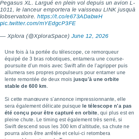
ires
Pegasus XL. Largué en plein vol depuis un avion L-
ons le
1011, le lanceur emportera le vaisseau LINK jusquà
ent des
lobservatoire.
https://t.co/e673ADabwH
es
pic.twitter.com/mYEdgcP3FE
 :
et/ou
— Xplora (@XploraSpace)
June 12, 2026
 à des
ions sur
eil,
Une fois à la portée du télescope, ce remorqueur
des
équipé de 3 bras robotiques, entamera une course-
limitées
poursuite d'un mois avec Swift afin de l'agripper puis
allumera ses propres propulseurs pour entamer une
nner la
lente remontée de deux mois
jusqu'à une orbite
, créer
ils pour
stable de 600 km
.
ité
lisée,
Si cette manœuvre s'annonce impressionnante, elle
des
sera également délicate puisque
le télescope n'a pas
our
été conçu pour être capturé en orbite
, qui plus est en
nner des
pleine chute. Le timing est également très serré, si
és
Swift descend sous les 300 km d'altitude, sa chute ne
lisées,
s profils
pourra alors être arrêtée et celui-ci retombera
enus