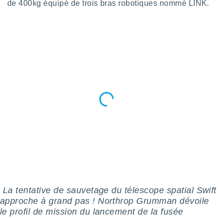
de 400kg équipé de trois bras robotiques nommé LINK.
nées
lles sur
d'un
égitime,
vous
vous
 Pour ce
ous
etirer
ement
 opposer
ement
nées à
ment en
 sur «
res
» ou
e
que de
kies
️️ La tentative de sauvetage du télescope spatial Swift
ite web.
approche à grand pas ! Northrop Grumman dévoile
t nos
le profil de mission du lancement de la fusée