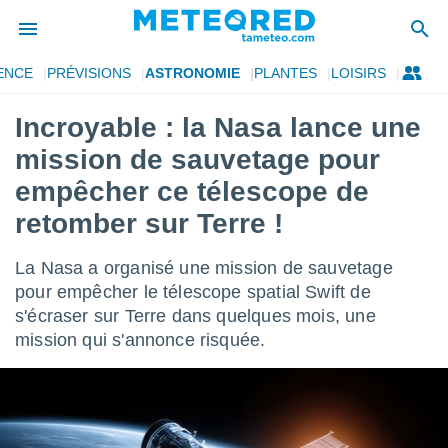
ENCE
PRÉVISIONS
ASTRONOMIE
PLANTES
LOISIRS
e
ntialité
Incroyable : la Nasa lance une
enu de
mission de sauvetage pour
o.com
o.com) a
empêcher ce télescope de
aré par
retomber sur Terre !
onnels
arantir
La Nasa a organisé une mission de sauvetage
té des
pour empêcher le télescope spatial Swift de
ions
. Vous
s'écraser sur Terre dans quelques mois, une
accéder
mission qui s'annonce risquée.
e en
 les
s :
r les