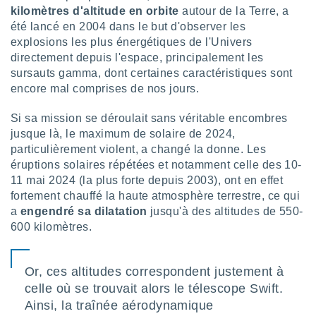
lisé en
kilomètres d'altitude en orbite
autour de la Terre, a
 de
été lancé en 2004 dans le but d'observer les
. Vous
explosions les plus énergétiques de l'Univers
rouver
directement depuis l'espace, principalement les
sursauts gamma, dont certaines caractéristiques sont
ations
encore mal comprises de nos jours.
re
que de
kies
Si sa mission se déroulait sans véritable encombres
r votre
jusque là, le maximum de solaire de 2024,
ement à
particulièrement violent, a changé la donne. Les
ment en
éruptions solaires répétées et notamment celle des 10-
sur le
11 mai 2024 (la plus forte depuis 2003), ont en effet
fortement chauffé la haute atmosphère terrestre, ce qui
res des
a
engendré sa dilatation
jusqu'à des altitudes de 550-
kies
le au
600 kilomètres.
page de
te web.
Or, ces altitudes correspondent justement à
MENT,
celle où se trouvait alors le télescope Swift.
Ainsi, la traînée aérodynamique
 les