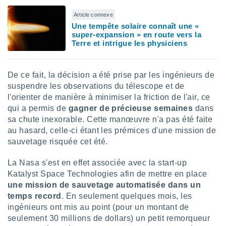
tre
Article connexe
ement,
Une tempête solaire connaît une «
super-expansion » en route vers la
enaires
Terre et intrigue les physiciens
s des
 des
nts
De ce fait, la décision a été prise par les ingénieurs de
 ou des
suspendre les observations du télescope et de
gies
l'orienter de manière à minimiser la friction de l'air, ce
es pour
 accéder
qui a permis de
gagner de précieuse semaines
dans
r des
sa chute inexorable. Cette manœuvre n'a pas été faite
au hasard, celle-ci étant les prémices d'une mission de
lles
sauvetage risquée cet été.
ue votre
r ce site
La Nasa s'est en effet associée avec la start-up
Katalyst Space Technologies afin de mettre en place
 IP et
ifiants
une mission de sauvetage automatisée dans un
es.
temps record
. En seulement quelques mois, les
ingénieurs ont mis au point (pour un montant de
eurs
seulement 30 millions de dollars) un petit remorqueur
traiter