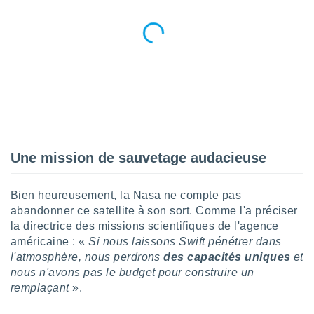
pour
 le
ement
afficher
licité ou
enu
lisé,
e vous
r de la
 non
Une mission de sauvetage audacieuse
lisée.
uvez
Bien heureusement, la Nasa ne compte pas
ation des
abandonner ce satellite à son sort. Comme l'a préciser
et
la directrice des missions scientifiques de l'agence
à notre
américaine : «
Si nous laissons Swift pénétrer dans
 par le
 cette
l'atmosphère, nous perdrons
des capacités uniques
et
ion en
nous n'avons pas le budget pour construire un
sur le
remplaçant
».
«
».