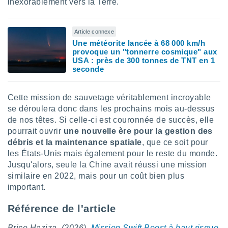
inexorablement vers la Terre.
lisés,
des
our
Article connexe
nner des
Une météorite lancée à 68 000 km/h
s
provoque un "tonnerre cosmique" aux
lisés,
USA : près de 300 tonnes de TNT en 1
la
seconde
ance des
s,
la
Cette mission de sauvetage véritablement incroyable
ance des
se déroulera donc dans les prochains mois au-dessus
s,
de nos têtes. Si celle-ci est couronnée de succès, elle
dre les
pourrait ouvrir
une nouvelle ère pour la gestion des
par le
débris et la maintenance spatiale
, que ce soit pour
les États-Unis mais également pour le reste du monde.
ques ou
inaisons
Jusqu'alors, seule la Chine avait réussi une mission
ées
similaire en 2022, mais pour un coût bien plus
nt de
important.
tes
,
Référence de l'article
er et
r les
Brice Haziza. (2026).
Mission Swift Boost à haut risque