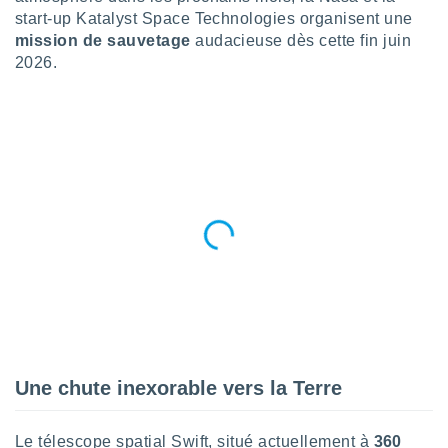
n «
start-up Katalyst Space Technologies organisent une
 et
mission de sauvetage
audacieuse dès cette fin juin
r »,
2026.
cédez au
 et vous
z
ation de
qu'ils
 nous ou
aires,
nt de
t
er le
ement
te, ainsi
per un
écifique
Une chute inexorable vers la Terre
us
de la
 et du
Le télescope spatial Swift, situé actuellement à
360