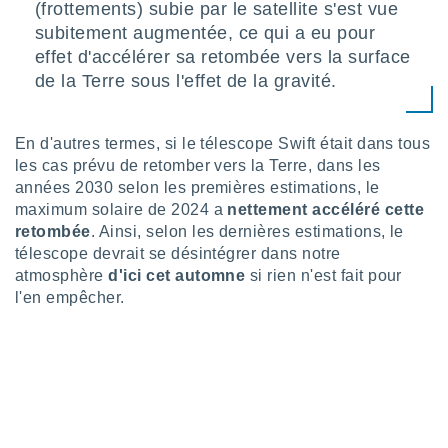
logies
(frottements) subie par le satellite s'est vue
e
subitement augmentée, ce qui a eu pour
s
effet d'accélérer sa retombée vers la surface
de la Terre sous l'effet de la gravité.
tez pas
ation de
, vous
En d'autres termes, si le télescope Swift était dans tous
z à
les cas prévu de retomber vers la Terre, dans les
à notre
années 2030 selon les premières estimations, le
.com.
maximum solaire de 2024 a
nettement accéléré cette
 cas,
retombée
. Ainsi, selon les dernières estimations, le
us
télescope devrait se désintégrer dans notre
ns que
atmosphère
d'ici cet automne
si rien n'est fait pour
s
l'en empêcher.
ires
urer la
on sur le
 seront
, et que
ies ne
as