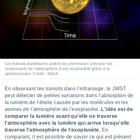
ires
ons le
ent des
es
 :
et/ou
 à des
ions sur
eil,
des
limitées
Les transits planétaires aident les chercheurs à trouver les
composants de l'atmosphère d'une exoplanète grâce à la
spectroscopie. Crédit : NASA
nner la
, créer
ils pour
En observant les transits dans l'infrarouge, le JWST
ité
peut détecter de petites variations dans l'absorption de
lisée,
la lumière de l'étoile causée par les molécules et les
des
atomes de l'atmosphère de l'exoplanète.
L'idée est de
our
nner des
comparer la lumière avant qu'elle ne traverse
és
l'atmosphère avec la lumière qui arrive lorsqu'elle
lisées,
traverse l'atmosphère de l'exoplanète.
En
s profils
comparant, il est possible de savoir ce qui est présent
enus