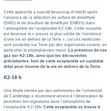
logies
e
s
Cette approche a suscité beaucoup d'intérêt après
l'annonce de la détection de sulfure de diméthyle
tez pas
(DMS) et de disulfure de diméthyle (DMDS) dans
ation de
l'atmosphère de l'exoplanète K2-18b. Cette nouvelle
, vous
est devenue la « preuve la plus solide de l'existence
z à
d'une vie en dehors de la Terre », car ces molécules
à notre
sont produites sur Terre par des organismes vivants, en
particulier le phytoplancton marin.
La présence de ces
.com.
 cas,
gaz sur K2-18b, ainsi que les découvertes
us
précédentes, font de cette exoplanète un candidat
ns que
idéal pour trouver de la vie en dehors de la Terre.
s
K2-18 b
ires
urer la
on sur le
Une étude menée par des astronomes de l'université
 seront
de Cambridge a récemment annoncé l'observation de
, et que
possibles bio-signatures dans l'atmosphère de
ies ne
l'exoplanète K2-18b.
Cette exoplanète se trouve à
as