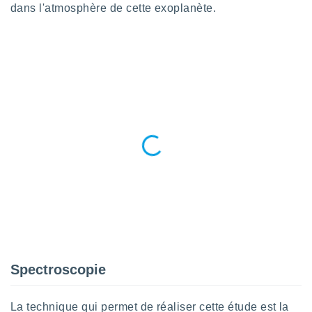
dans l'atmosphère de cette exoplanète.
lisés,
des
our
nner des
s
lisés,
la
ance des
s,
la
ance des
s,
dre les
par le
ques ou
inaisons
ées
nt de
tes
Spectroscopie
,
er et
r les
La technique qui permet de réaliser cette étude est la