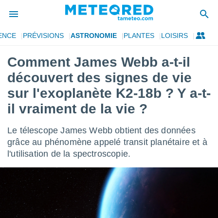
ENCE
PRÉVISIONS
ASTRONOMIE
PLANTES
LOISIRS
e
ntialité
Comment James Webb a-t-il
enu de
découvert des signes de vie
o.com
o.com) a
sur l'exoplanète K2-18b ? Y a-t-
aré par
il vraiment de la vie ?
onnels
arantir
Le télescope James Webb obtient des données
té des
grâce au phénomène appelé transit planétaire et à
ions
. Vous
l'utilisation de la spectroscopie.
accéder
e en
 les
s :
r les