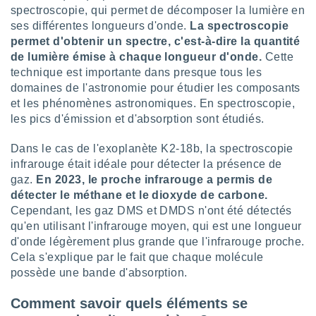
 utiliser
spectroscopie, qui permet de décomposer la lumière en
nées
ses différentes longueurs d'onde.
La spectroscopie
 pour
permet d'obtenir un spectre, c'est-à-dire la quantité
nner le
de lumière émise à chaque longueur d'onde.
Cette
.
technique est importante dans presque tous les
 de
domaines de l'astronomie pour étudier les composants
isation
et les phénomènes astronomiques. En spectroscopie,
 et
les pics d'émission et d'absorption sont étudiés.
ation par
 de
l,
Dans le cas de l'exoplanète K2-18b, la spectroscopie
s et
infrarouge était idéale pour détecter la présence de
gaz.
En 2023, le proche infrarouge a permis de
lisés,
détecter le méthane et le dioxyde de carbone.
de
Cependant, les gaz DMS et DMDS n'ont été détectés
ance des
qu'en utilisant l'infrarouge moyen, qui est une longueur
és et du
, études
d'onde légèrement plus grande que l'infrarouge proche.
ce et
Cela s'explique par le fait que chaque molécule
pement
possède une bande d'absorption.
ces.
Comment savoir quels éléments se
os 1199