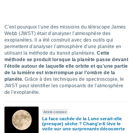
lisé en
 de
. Vous
rouver
C'est pourquoi l'une des missions du télescope James
ations
Webb (JWST) était d'analyser l'atmosphère des
re
exoplanètes. Il a été construit avec des outils qui
que de
permettent d'analyser l'atmosphère d'une planète en
kies
utilisant la méthode du transit planétaire.
Cette
r votre
méthode se produit lorsque la planète passe devant
ement à
l'étoile autour de laquelle elle orbite et qu'une partie
ment en
sur le
de la lumière est interrompue par l'ombre de la
planète.
Grâce à des techniques de spectroscopie, le
res des
JWST peut identifier les composants de l'atmosphère
kies
de l'exoplanète.
le au
page de
te web.
Article connexe
MENT,
La face cachée de la Lune serait-elle
(presque) sèche ? Chang’e-6 lève le
voile sur une surprenante découverte
 les