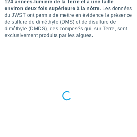
pour
124 années-lumière de la Terre et a une taille
 le
environ deux fois supérieure à la nôtre.
Les données
ement
du JWST ont permis de mettre en évidence la présence
afficher
de sulfure de diméthyle (DMS) et de disulfure de
licité ou
diméthyle (DMDS), des composés qui, sur Terre, sont
enu
exclusivement produits par les algues.
lisé,
e vous
r de la
 non
lisée.
uvez
ation des
et
à notre
 par le
 cette
ion en
sur le
«
».