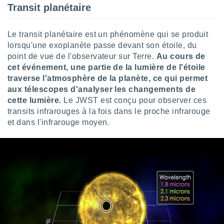
nées
Transit planétaire
lles sur
d'un
Le transit planétaire est un phénomène qui se produit
égitime,
vous
lorsqu'une exoplanète passe devant son étoile, du
vous
point de vue de l'observateur sur Terre.
Au cours de
 Pour ce
cet événement, une partie de la lumière de l'étoile
ous
traverse l'atmosphère de la planète, ce qui permet
etirer
aux télescopes d'analyser les changements de
cette lumière.
Le JWST est conçu pour observer ces
ement
 opposer
transits infrarouges à la fois dans le proche infrarouge
ement
et dans l'infrarouge moyen.
nées à
ment en
 sur «
res
» ou
e
que de
kies
ite web.
t nos