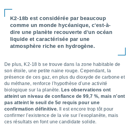
tre
ement,
K2-18b est considérée par beaucoup
enaires
comme un monde hycéanique, c'est-à-
s des
dire une planète recouverte d'un océan
 des
liquide et caractérisée par une
nts
 ou des
atmosphère riche en hydrogène.
gies
es pour
 accéder
De plus, K2-18 b se trouve dans la zone habitable de
r des
son étoile, une petite naine rouge. Cependant, la
présence de ces gaz, en plus du dioxyde de carbone et
lles
du méthane, renforce l'hypothèse d'une activité
ue votre
r ce site
biologique sur la planète.
Les observations ont
atteint un niveau de confiance de 99,7 %, mais n'ont
 IP et
pas atteint le seuil de 5σ requis pour une
ifiants
confirmation définitive.
Il est encore trop tôt pour
es.
confirmer l'existence de la vie sur l'exoplanète, mais
ces résultats en font une candidate solide.
eurs
traiter