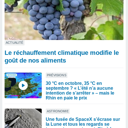
ACTUALITÉ
Le réchauffement climatique modifie le
goût de nos aliments
PRÉVISIONS
30 °C en octobre, 35 °C en
septembre ? « L’été n’a aucune
intention de s’arrêter » – mais le
Rhin en paie le prix
ASTRONOMIE
Une fusée de SpaceX s’écrase sur
la Lune et tous les regards se