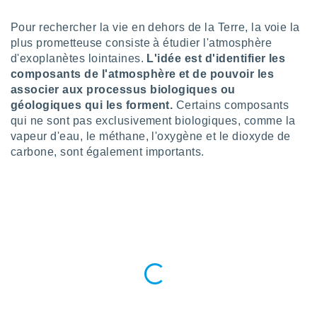
n «
 et
Pour rechercher la vie en dehors de la Terre, la voie la
r »,
plus prometteuse consiste à étudier l'atmosphère
cédez au
d'exoplanètes lointaines.
L'idée est d'identifier les
 et vous
z
composants de l'atmosphère et de pouvoir les
ation de
associer aux processus biologiques ou
géologiques qui les forment.
Certains composants
qu'ils
qui ne sont pas exclusivement biologiques, comme la
 nous ou
vapeur d'eau, le méthane, l'oxygène et le dioxyde de
aires,
carbone, sont également importants.
nt de
t
er le
ement
te, ainsi
per un
écifique
us
de la
 et du