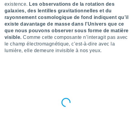
n «
existence.
Les observations de la rotation des
 et
galaxies, des lentilles gravitationnelles et du
r »,
rayonnement cosmologique de fond indiquent qu’il
cédez au
existe davantage de masse dans l’Univers que ce
 et vous
que nous pouvons observer sous forme de matière
z
ation de
visible.
Comme cette composante n’interagit pas avec
le champ électromagnétique, c’est-à-dire avec la
qu'ils
lumière, elle demeure invisible à nos yeux.
 nous ou
aires,
nt de
t
er le
ement
te, ainsi
per un
écifique
us
de la
 et du