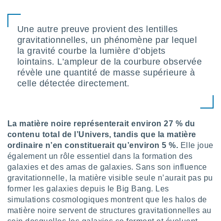
tre
ement,
Une autre preuve provient des lentilles
gravitationnelles, un phénomène par lequel
enaires
s des
la gravité courbe la lumière d’objets
 des
lointains. L’ampleur de la courbure observée
nts
révèle une quantité de masse supérieure à
 ou des
celle détectée directement.
gies
es pour
 accéder
r des
La matière noire représenterait environ 27 % du
lles
contenu total de l’Univers, tandis que la matière
ue votre
ordinaire n’en constituerait qu’environ 5 %.
Elle joue
r ce site
également un rôle essentiel dans la formation des
galaxies et des amas de galaxies. Sans son influence
 IP et
gravitationnelle, la matière visible seule n’aurait pas pu
ifiants
former les galaxies depuis le Big Bang. Les
es.
simulations cosmologiques montrent que les halos de
eurs
matière noire servent de structures gravitationnelles au
traiter