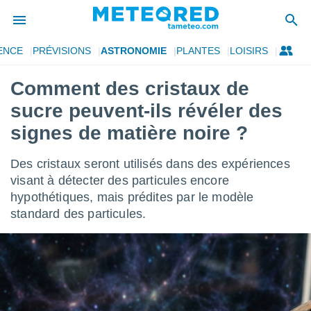
ENCE
PRÉVISIONS
ASTRONOMIE
PLANTES
LOISIRS
e
ntialité
Comment des cristaux de
enu de
sucre peuvent-ils révéler des
o.com
o.com) a
signes de matière noire ?
aré par
Des cristaux seront utilisés dans des expériences
onnels
arantir
visant à détecter des particules encore
té des
hypothétiques, mais prédites par le modèle
ions
standard des particules.
. Vous
accéder
e en
 les
s :
r les