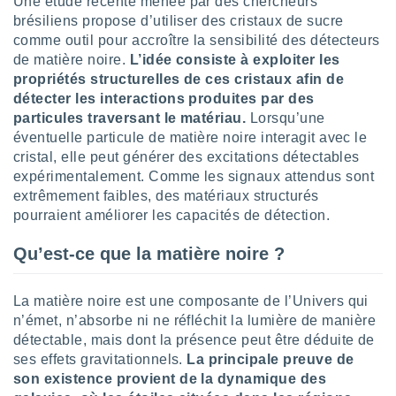
Une étude récente menée par des chercheurs
logies
brésiliens propose d’utiliser des cristaux de sucre
e
s
comme outil pour accroître la sensibilité des détecteurs
de matière noire.
L’idée consiste à exploiter les
propriétés structurelles de ces cristaux afin de
tez pas
ation de
détecter les interactions produites par des
, vous
particules traversant le matériau.
Lorsqu’une
z à
éventuelle particule de matière noire interagit avec le
à notre
cristal, elle peut générer des excitations détectables
expérimentalement. Comme les signaux attendus sont
.com.
extrêmement faibles, des matériaux structurés
 cas,
us
pourraient améliorer les capacités de détection.
ns que
s
Qu’est-ce que la matière noire ?
ires
urer la
La matière noire est une composante de l’Univers qui
on sur le
n’émet, n’absorbe ni ne réfléchit la lumière de manière
 seront
détectable, mais dont la présence peut être déduite de
, et que
ses effets gravitationnels.
La principale preuve de
ies ne
son existence provient de la dynamique des
as