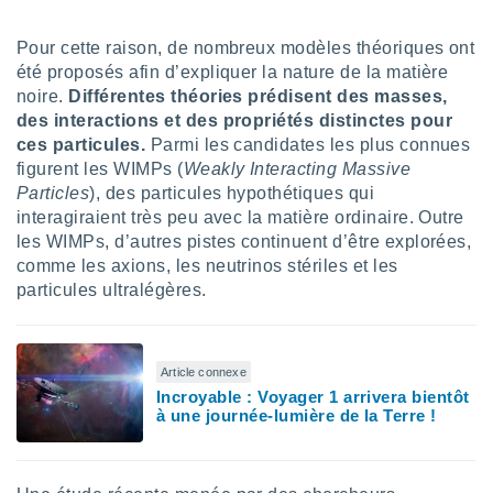
lisé en
 de
Pour cette raison, de nombreux modèles théoriques ont
. Vous
été proposés afin d’expliquer la nature de la matière
rouver
noire.
Différentes théories prédisent des masses,
des interactions et des propriétés distinctes pour
ations
re
ces particules.
Parmi les candidates les plus connues
que de
figurent les WIMPs (
Weakly Interacting Massive
kies
Particles
), des particules hypothétiques qui
r votre
interagiraient très peu avec la matière ordinaire. Outre
ement à
les WIMPs, d’autres pistes continuent d’être explorées,
ment en
comme les axions, les neutrinos stériles et les
sur le
particules ultralégères.
res des
kies
le au
page de
Article connexe
te web.
Incroyable : Voyager 1 arrivera bientôt
à une journée-lumière de la Terre !
MENT,
 les