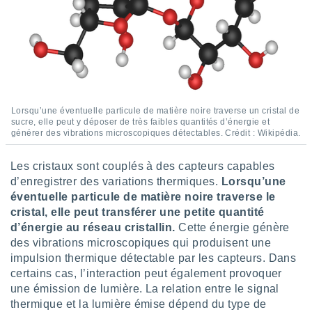
 utiliser
nées
 pour
nner le
.
 de
isation
 et
Lorsqu’une éventuelle particule de matière noire traverse un cristal de
ation par
sucre, elle peut y déposer de très faibles quantités d’énergie et
 de
générer des vibrations microscopiques détectables. Crédit : Wikipédia.
l,
s et
Les cristaux sont couplés à des capteurs capables
d’enregistrer des variations thermiques.
Lorsqu’une
lisés,
éventuelle particule de matière noire traverse le
de
ance des
cristal, elle peut transférer une petite quantité
és et du
d’énergie au réseau cristallin.
Cette énergie génère
, études
des vibrations microscopiques qui produisent une
ce et
impulsion thermique détectable par les capteurs. Dans
pement
certains cas, l’interaction peut également provoquer
ces.
une émission de lumière. La relation entre le signal
os 1199
thermique et la lumière émise dépend du type de