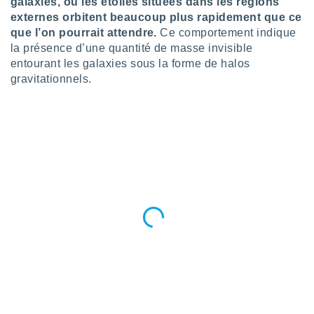
galaxies, où les étoiles situées dans les régions
pour
 le
externes orbitent beaucoup plus rapidement que ce
ement
que l’on pourrait attendre.
Ce comportement indique
afficher
la présence d’une quantité de masse invisible
licité ou
entourant les galaxies sous la forme de halos
enu
gravitationnels.
lisé,
e vous
r de la
 non
lisée.
uvez
ation des
et
à notre
 par le
 cette
ion en
sur le
«
».