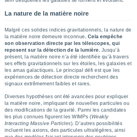
sein desquelles les galaxies se forment et évoluent.
nées
lles sur
La nature de la matière noire
d'un
égitime,
vous
Malgré ces solides indices gravitationnels, la nature de
vous
la matière noire demeure inconnue
. Cela empêche
 Pour ce
son observation directe par les télescopes, qui
ous
reposent sur la détection de la lumière.
Jusqu’à
etirer
présent, la matière noire n’a été identifiée qu’à travers
ement
ses effets gravitationnels sur les étoiles, les galaxies et
 opposer
les amas galactiques. Le principal défi est que les
ement
expériences de détection directe recherchent des
nées à
signaux extrêmement faibles et rares.
ment en
 sur «
Diverses hypothèses ont été avancées pour expliquer
res
» ou
e
la matière noire, impliquant de nouvelles particules ou
que de
des modifications de la gravité. Parmi les candidates
kies
les plus connues figurent les WIMPs (
Weakly
ite web.
Interacting Massive Particles
). D’autres possibilités
incluent les axions, des particules ultralégères, ainsi
t nos
que des modèles faisant intervenir des neutrinos