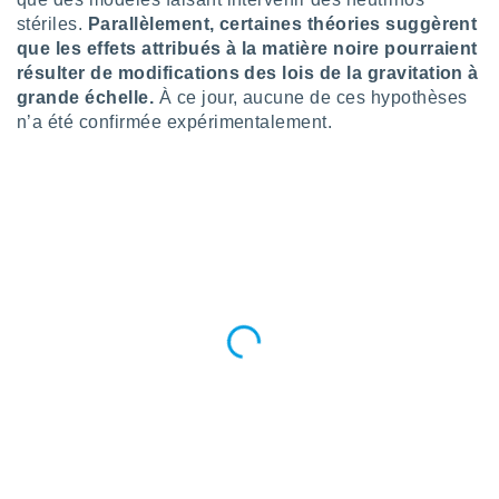
ires
ons le
stériles.
Parallèlement, certaines théories suggèrent
ent des
que les effets attribués à la matière noire pourraient
es
résulter de modifications des lois de la gravitation à
 :
grande échelle.
À ce jour, aucune de ces hypothèses
et/ou
n’a été confirmée expérimentalement.
 à des
ions sur
eil,
des
limitées
nner la
, créer
ils pour
ité
lisée,
des
our
nner des
és
lisées,
s profils
enus