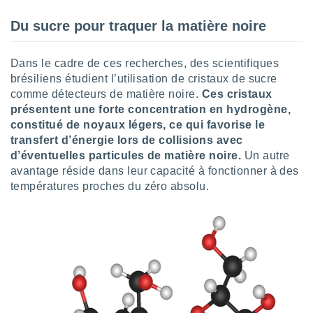
lisés,
Du sucre pour traquer la matière noire
des
our
nner des
Dans le cadre de ces recherches, des scientifiques
s
brésiliens étudient l’utilisation de cristaux de sucre
lisés,
la
comme détecteurs de matière noire.
Ces cristaux
ance des
présentent une forte concentration en hydrogène,
s,
constitué de noyaux légers, ce qui favorise le
la
transfert d’énergie lors de collisions avec
ance des
d’éventuelles particules de matière noire.
Un autre
s,
avantage réside dans leur capacité à fonctionner à des
dre les
par le
températures proches du zéro absolu.
ques ou
inaisons
ées
nt de
tes
,
er et
r les