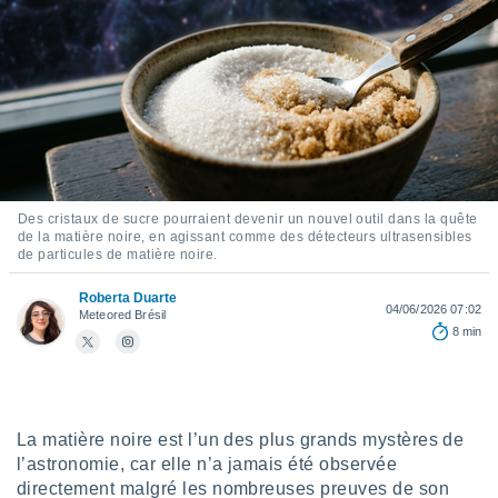
s et
r
tement
cité
ue
lisée,
ACCEPTER
ur des
ET
ions
CONTINUER
es par le
 cookies
Des cristaux de sucre pourraient devenir un nouvel outil dans la quête
de la matière noire, en agissant comme des détecteurs ultrasensibles
PARAMÈTRES
de particules de matière noire.
gies
es, nous
Roberta Duarte
de
04/06/2026 07:02
Meteored Brésil
 notre
8 min
afin de
r à vous
r
ment des
 de très
La matière noire est l’un des plus grands mystères de
alité.
l’astronomie, car elle n’a jamais été observée
ant sur
directement malgré les nombreuses preuves de son