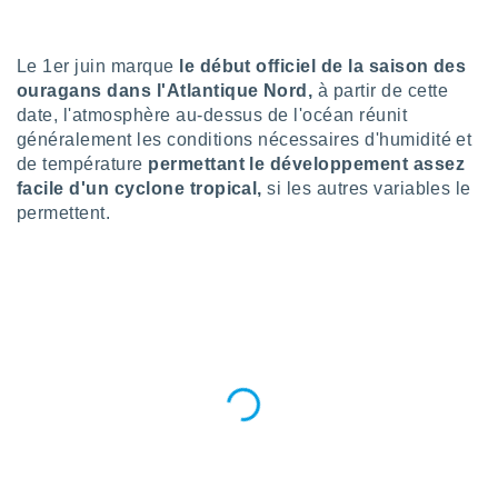
n «
 et
r »,
Le 1er juin marque
le début officiel de la saison des
cédez au
ouragans dans l'Atlantique Nord,
à partir de cette
 et vous
z
date, l'atmosphère au-dessus de l'océan réunit
ation de
généralement les conditions nécessaires d'humidité et
de température
permettant le développement assez
qu'ils
facile d'un cyclone tropical,
si les autres variables le
 nous ou
permettent.
aires,
nt de
t
er le
ement
te, ainsi
per un
écifique
us
de la
 et du