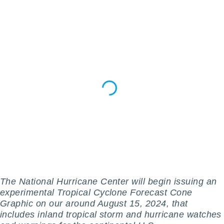
pour
 le
ement
afficher
licité ou
enu
lisé,
e vous
r de la
 non
lisée.
uvez
ation des
et
à notre
 par le
The National Hurricane Center will begin issuing an
 cette
ion en
experimental Tropical Cyclone Forecast Cone
sur le
Graphic on our around August 15, 2024, that
«
includes inland tropical storm and hurricane watches
».