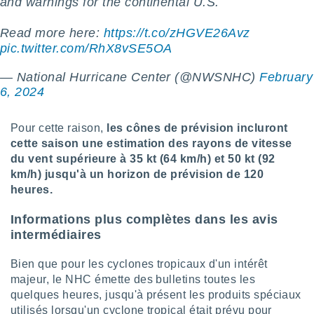
and warnings for the continental U.S.
tre
ement,
Read more here:
https://t.co/zHGVE26Avz
pic.twitter.com/RhX8vSE5OA
enaires
s des
— National Hurricane Center (@NWSNHC)
February
 des
6, 2024
nts
 ou des
gies
Pour cette raison,
les cônes de prévision incluront
es pour
cette saison une estimation des rayons de vitesse
 accéder
du vent supérieure à 35 kt (64 km/h) et 50 kt (92
r des
km/h) jusqu'à un horizon de prévision de 120
lles
heures.
ue votre
r ce site
Informations plus complètes dans les avis
intermédiaires
 IP et
ifiants
Bien que pour les cyclones tropicaux d'un intérêt
es.
majeur, le NHC émette des bulletins toutes les
quelques heures, jusqu'à présent les produits spéciaux
eurs
traiter
utilisés lorsqu'un cyclone tropical était prévu pour