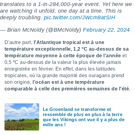
naires
translates to a 1-in-284,000-year event. Yet here we
are watching it unfold, one day at a time. This is
deeply troubling.
pic.twitter.com/JWcm8atSIH
— Brian McNoldy (@BMcNoldy)
February 22, 2024
D'autre part,
l'Atlantique tropical est à une
température exceptionnelle, 1,2 ºC au-dessus de sa
température moyenne à cette époque de l'année
et
0,5 ºC au-dessus de la valeur la plus élevée jamais
enregistrée en février. En effet, dans les latitudes
tropicales, où la grande majorité des ouragans prend
son origine,
l'océan est à une température
comparable à celle des premières semaines de l'été.
Le Groenland se transforme et
ressemble de plus en plus à la terre
que les Vikings ont vue il y a plus de
mille ans !