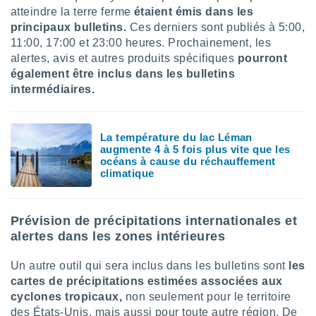
nées
atteindre la terre ferme
étaient émis dans les
lles sur
principaux bulletins.
Ces derniers sont publiés à 5:00,
d'un
11:00, 17:00 et 23:00 heures. Prochainement, les
égitime,
alertes, avis et autres produits spécifiques
pourront
vous
également être inclus dans les bulletins
vous
 Pour ce
intermédiaires.
ous
etirer
La température du lac Léman
ement
augmente 4 à 5 fois plus vite que les
 opposer
océans à cause du réchauffement
ement
climatique
nées à
ment en
 sur «
Prévision de précipitations internationales et
res
» ou
alertes dans les zones intérieures
e
que de
kies
Un autre outil qui sera inclus dans les bulletins sont
les
ite web.
cartes de précipitations estimées associées aux
cyclones tropicaux,
non seulement pour le territoire
t nos
des États-Unis, mais aussi pour toute autre région. De