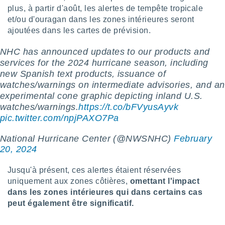
ires
plus, à partir d'août, les alertes de tempête tropicale
ons le
et/ou d'ouragan dans les zones intérieures seront
ent des
es
ajoutées dans les cartes de prévision.
 :
NHC has announced updates to our products and
et/ou
services for the 2024 hurricane season, including
 à des
ions sur
new Spanish text products, issuance of
eil,
watches/warnings on intermediate advisories, and an
des
experimental cone graphic depicting inland U.S.
limitées
watches/warnings.
https://t.co/bFVyusAyvk
pic.twitter.com/npjPAXO7Pa
nner la
, créer
National Hurricane Center (@NWSNHC)
February
ils pour
ité
20, 2024
lisée,
des
Jusqu'à présent, ces alertes étaient réservées
our
uniquement aux zones côtières,
omettant l'impact
nner des
dans les zones intérieures qui dans certains cas
és
peut également être significatif.
lisées,
s profils
enus