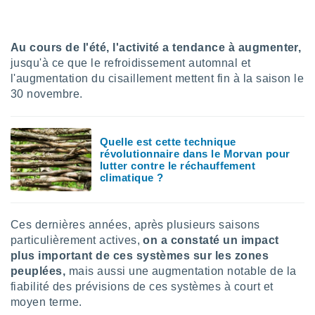
lisé en
 de
. Vous
Au cours de l'été, l'activité a tendance à augmenter,
rouver
jusqu'à ce que le refroidissement automnal et
ations
l'augmentation du cisaillement mettent fin à la saison le
re
30 novembre.
que de
kies
r votre
Quelle est cette technique
ement à
révolutionnaire dans le Morvan pour
ment en
lutter contre le réchauffement
sur le
climatique ?
res des
kies
le au
Ces dernières années, après plusieurs saisons
page de
particulièrement actives,
on a constaté un impact
te web.
plus important de ces systèmes sur les zones
peuplées,
mais aussi une augmentation notable de la
MENT,
fiabilité des prévisions de ces systèmes à court et
moyen terme.
 les