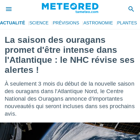
ACTUALITÉ
SCIENCE
PRÉVISIONS
ASTRONOMIE
PLANTES
e
ntialité
La saison des ouragans
enu de
promet d'être intense dans
o.com
o.com) a
l'Atlantique : le NHC révise ses
aré par
alertes !
onnels
arantir
À seulement 3 mois du début de la nouvelle saison
té des
des ouragans dans l'Atlantique Nord, le Centre
ions
. Vous
National des Ouragans annonce d'importantes
accéder
nouveautés qui seront incluses dans ses prochains
e en
avis.
 les
s :
r les