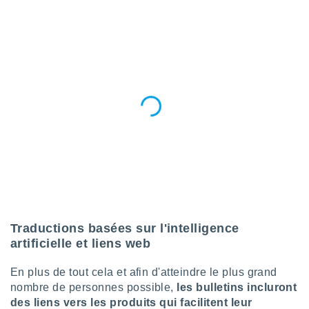
lisés,
des
our
nner des
s
lisés,
la
ance des
s,
la
ance des
s,
dre les
par le
ques ou
inaisons
Traductions basées sur l'intelligence
ées
artificielle et liens web
nt de
tes
En plus de tout cela et afin d'atteindre le plus grand
,
nombre de personnes possible,
les bulletins incluront
er et
r les
des liens vers les produits qui facilitent leur