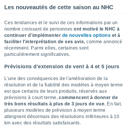
logies
Les nouveautés de cette saison au NHC
e
s
Ces tendances et le suivi de ces informations par un
tez pas
nombre croissant de personnes
ont motivé le NHC à
ation de
continuer d'implémenter
de nouvelles options
et à
, vous
faciliter l'interprétation de ses avis,
comme annoncé
z à
à notre
récemment. Parmi elles, certaines sont
particulièrement significatives.
.com.
 cas,
Prévisions d'extension de vent à 4 et 5 jours
us
ns que
L'une des conséquences de l'amélioration de la
s
résolution et de la fiabilité des modèles à moyen terme
est que certains de leurs produits, réservés aux
ires
urer la
prévisions à court terme,
commencent à donner de
on sur le
très bons résultats à plus de 3 jours de vue.
En fait,
 seront
plusieurs modèles de prévision à moyen terme
, et que
atteignent désormais des résolutions inférieures à 10
ies ne
km avec des résultats satisfaisants.
as