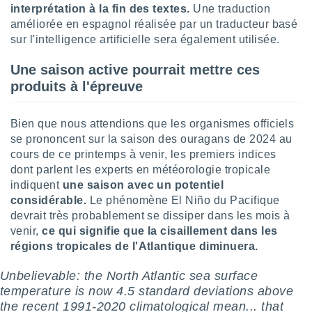
 utiliser
interprétation à la fin des textes.
Une traduction
nées
améliorée en espagnol réalisée par un traducteur basé
 pour
sur l'intelligence artificielle sera également utilisée.
nner le
.
Une saison active pourrait mettre ces
 de
produits à l'épreuve
isation
 et
ation par
Bien que nous attendions que les organismes officiels
 de
se prononcent sur la saison des ouragans de 2024 au
l,
cours de ce printemps à venir, les premiers indices
s et
dont parlent les experts en météorologie tropicale
indiquent
une saison avec un potentiel
lisés,
de
considérable.
Le phénomène El Niño du Pacifique
ance des
devrait très probablement se dissiper dans les mois à
és et du
venir,
ce qui signifie que la cisaillement dans les
, études
régions tropicales de l'Atlantique diminuera.
ce et
pement
Unbelievable: the North Atlantic sea surface
ces.
temperature is now 4.5 standard deviations above
os 1199
the recent 1991-2020 climatological mean... that