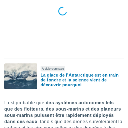
tre
ement,
enaires
s des
 des
nts
 ou des
gies
es pour
 accéder
r des
Article connexe
La glace de l’Antarctique est en train
lles
de fondre et la science vient de
ue votre
découvrir pourquoi
r ce site
 IP et
Il est probable que
des systèmes autonomes tels
ifiants
que des flotteurs, des sous-marins et des planeurs
es.
sous-marins puissent être rapidement déployés
eurs
dans ces eaux
, tandis que des drones survoleraient la
traiter
surface et les airs pour collecter des données à des