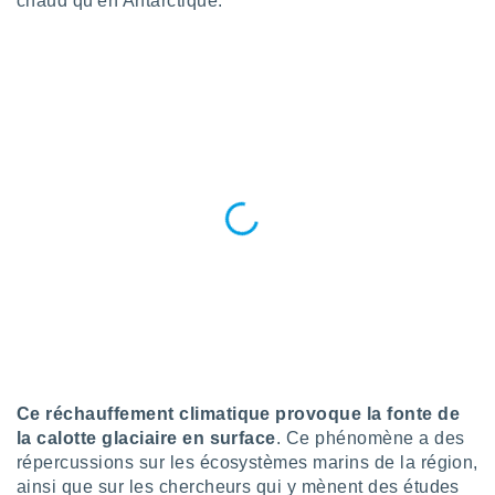
chaud qu'en Antarctique.
logies
e
s
tez pas
ation de
, vous
z à
à notre
.com.
 cas,
us
ns que
s
ires
urer la
on sur le
Ce réchauffement climatique provoque la fonte de
 seront
, et que
la calotte glaciaire en surface
. Ce phénomène a des
ies ne
répercussions sur les écosystèmes marins de la région,
as
ainsi que sur les chercheurs qui y mènent des études