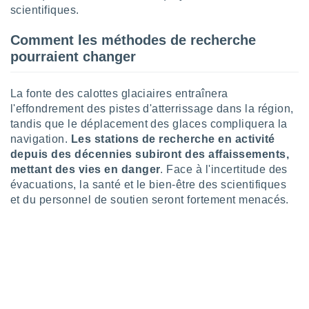
pour
scientifiques.
 le
ement
Comment les méthodes de recherche
afficher
licité ou
pourraient changer
enu
lisé,
La fonte des calottes glaciaires entraînera
e vous
l'effondrement des pistes d'atterrissage dans la région,
r de la
tandis que le déplacement des glaces compliquera la
navigation.
Les stations de recherche en activité
 non
depuis des décennies subiront des affaissements,
lisée.
mettant des vies en danger
. Face à l'incertitude des
uvez
évacuations, la santé et le bien-être des scientifiques
ation des
et du personnel de soutien seront fortement menacés.
et
à notre
 par le
 cette
ion en
sur le
«
».