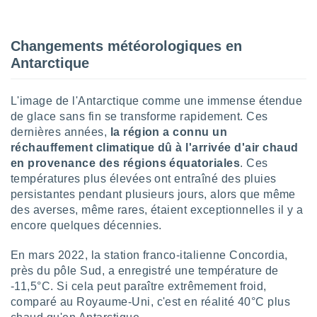
lisé en
 de
. Vous
Changements météorologiques en
rouver
Antarctique
ations
re
L'image de l'Antarctique comme une immense étendue
que de
de glace sans fin se transforme rapidement. Ces
kies
r votre
dernières années,
la région a connu un
ement à
réchauffement climatique dû à l'arrivée d'air chaud
ment en
en provenance des régions équatoriales
. Ces
sur le
températures plus élevées ont entraîné des pluies
persistantes pendant plusieurs jours, alors que même
res des
des averses, même rares, étaient exceptionnelles il y a
kies
encore quelques décennies.
le au
page de
te web.
En mars 2022, la station franco-italienne Concordia,
près du pôle Sud, a enregistré une température de
MENT,
-11,5°C. Si cela peut paraître extrêmement froid,
comparé au Royaume-Uni, c'est en réalité 40°C plus
 les