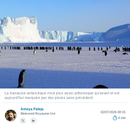
s et
r
tement
cité
ue
lisée,
ACCEPTER
ur des
ET
ions
CONTINUER
es par le
 cookies
PARAMÈTRES
gies
es, nous
de
 notre
afin de
La banquise antarctique n'est plus aussi pittoresque qu'avant et est
r à vous
aujourd'hui marquée par des pluies sans précédent.
r
ment des
Ameya Paleja
 de très
02/07/2026 08:01
Meteored Royaume-Uni
alité.
4 min
ant sur