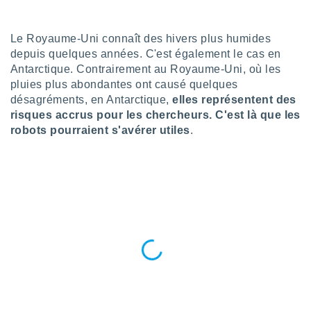
n «
 et
r »,
Le Royaume-Uni connaît des hivers plus humides
cédez au
depuis quelques années. C'est également le cas en
 et vous
Antarctique. Contrairement au Royaume-Uni, où les
z
ation de
pluies plus abondantes ont causé quelques
désagréments, en Antarctique,
elles représentent des
qu'ils
risques accrus pour les chercheurs. C'est là que les
 nous ou
robots pourraient s'avérer utiles
.
aires,
nt de
t
er le
ement
te, ainsi
per un
écifique
us
de la
 et du