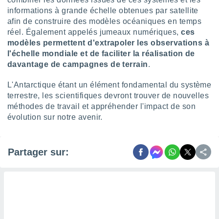
ires
ons le
informations à grande échelle obtenues par satellite
ent des
afin de construire des modèles océaniques en temps
es
réel. Également appelés jumeaux numériques,
ces
 :
modèles permettent d'extrapoler les observations à
et/ou
l'échelle mondiale et de faciliter la réalisation de
 à des
davantage de campagnes de terrain
.
ions sur
eil,
L'Antarctique étant un élément fondamental du système
des
terrestre, les scientifiques devront trouver de nouvelles
limitées
méthodes de travail et appréhender l'impact de son
nner la
évolution sur notre avenir.
, créer
ils pour
ité
Partager sur:
lisée,
des
our
nner des
és
lisées,
s profils
enus