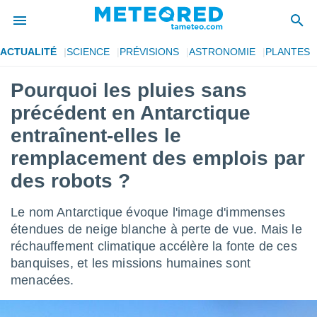
ACTUALITÉ
SCIENCE
PRÉVISIONS
ASTRONOMIE
PLANTES
e
ntialité
Pourquoi les pluies sans
enu de
précédent en Antarctique
o.com
o.com) a
entraînent-elles le
aré par
remplacement des emplois par
onnels
des robots ?
arantir
té des
ions
Le nom Antarctique évoque l'image d'immenses
. Vous
étendues de neige blanche à perte de vue. Mais le
accéder
réchauffement climatique accélère la fonte de ces
e en
 les
banquises, et les missions humaines sont
menacées.
s :
r les