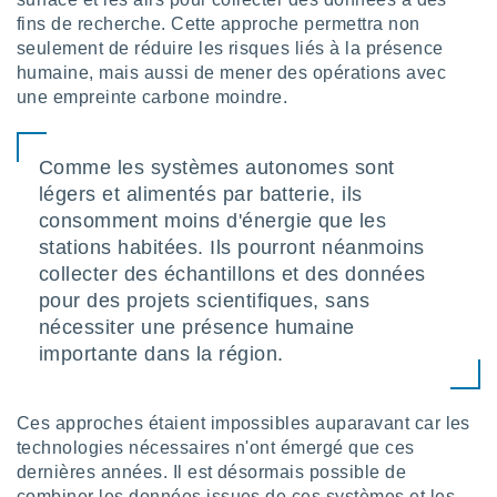
nées
fins de recherche. Cette approche permettra non
lles sur
seulement de réduire les risques liés à la présence
d'un
humaine, mais aussi de mener des opérations avec
égitime,
une empreinte carbone moindre.
vous
vous
 Pour ce
ous
Comme les systèmes autonomes sont
etirer
légers et alimentés par batterie, ils
consomment moins d'énergie que les
ement
 opposer
stations habitées. Ils pourront néanmoins
ement
collecter des échantillons et des données
nées à
pour des projets scientifiques, sans
ment en
nécessiter une présence humaine
 sur «
res
» ou
importante dans la région.
e
que de
kies
Ces approches étaient impossibles auparavant car les
ite web.
technologies nécessaires n'ont émergé que ces
dernières années. Il est désormais possible de
t nos
combiner les données issues de ces systèmes et les