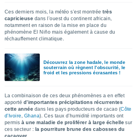
lisé en
 de
Ces derniers mois, la météo s'est montrée
très
. Vous
capricieuse
dans l'ouest du continent africain,
rouver
notamment en raison de la mise en place du
phénomène El Niño mais également à cause du
ations
réchauffement climatique.
re
que de
kies
r votre
Découvrez la zone hadale, le monde
ement à
souterrain où règnent l'obscurité, le
ment en
froid et les pressions écrasantes !
sur le
res des
kies
La combinaison de ces deux phénomènes a en effet
le au
apporté
d'importantes précipitations récurrentes
page de
cette année
dans les pays producteurs de cacao (
Côte
te web.
d'Ivoire
,
Ghana
). Ces taux d'humidité importants ont
MENT,
permis
à une maladie de proliférer à large échelle
sur
ces secteur :
la pourriture brune des cabosses du
 les
cacaoyer.