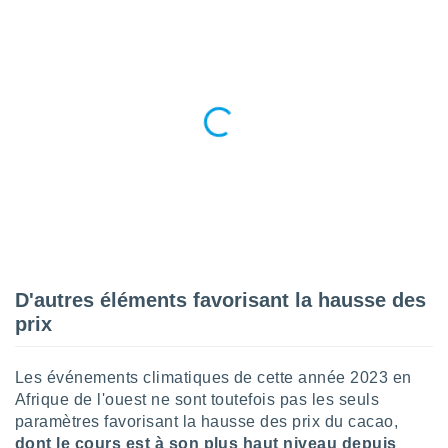
tre
ement,
enaires
s des
 des
nts
 ou des
gies
es pour
 accéder
r des
lles
ue votre
D'autres éléments favorisant la hausse des
r ce site
prix
 IP et
ifiants
Les événements climatiques de cette année 2023 en
es.
Afrique de l'ouest ne sont toutefois pas les seuls
paramètres favorisant la hausse des prix du cacao,
eurs
traiter
dont le cours est à son plus haut niveau depuis