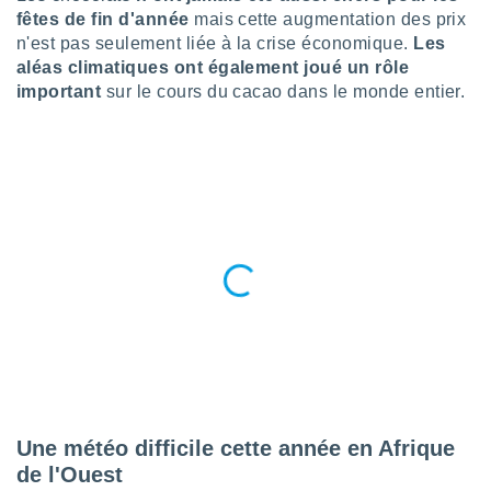
n «
fêtes de fin d'année
mais cette augmentation des prix
 et
n'est pas seulement liée à la crise économique.
Les
r »,
aléas climatiques ont également joué un rôle
cédez au
 et vous
important
sur le cours du cacao dans le monde entier.
z
ation de
qu'ils
 nous ou
aires,
nt de
t
er le
ement
te, ainsi
per un
écifique
us
de la
Une météo difficile cette année en Afrique
 et du
de l'Ouest