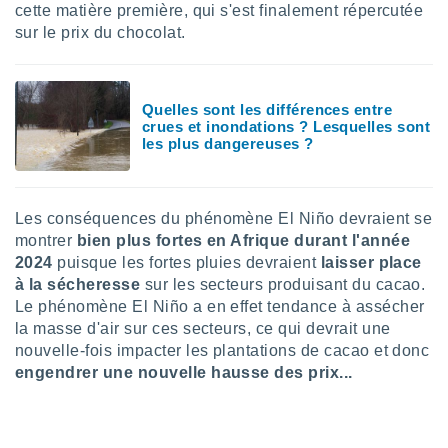
pour
cette matière première, qui s'est finalement répercutée
 le
sur le prix du chocolat.
ement
afficher
licité ou
enu
Quelles sont les différences entre
lisé,
crues et inondations ? Lesquelles sont
e vous
les plus dangereuses ?
r de la
 non
Les conséquences du phénomène El Niño devraient se
lisée.
montrer
bien plus fortes en Afrique durant l'année
uvez
2024
puisque les fortes pluies devraient
laisser place
à la sécheresse
sur les secteurs produisant du cacao.
ation des
Le phénomène El Niño a en effet tendance à assécher
et
à notre
la masse d'air sur ces secteurs, ce qui devrait une
 par le
nouvelle-fois impacter les plantations de cacao et donc
 cette
engendrer une nouvelle hausse des prix...
ion en
sur le
«
».