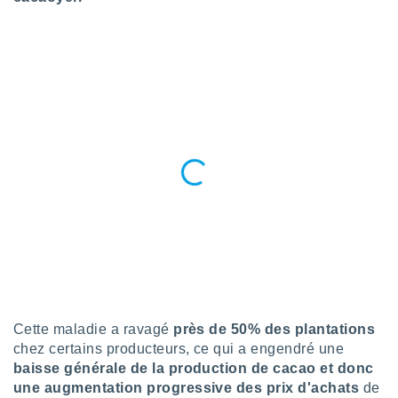
logies
e
s
tez pas
ation de
, vous
z à
à notre
.com.
 cas,
us
ns que
s
ires
urer la
on sur le
Cette maladie a ravagé
près de 50% des plantations
 seront
chez certains producteurs, ce qui a engendré une
, et que
ies ne
baisse générale de la production de cacao et donc
as
une augmentation progressive des prix d'achats
de