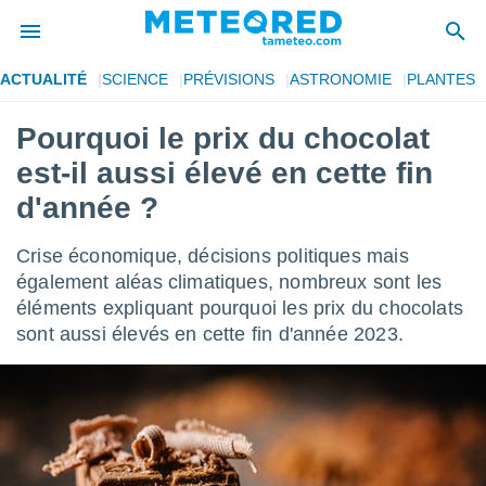
ACTUALITÉ
SCIENCE
PRÉVISIONS
ASTRONOMIE
PLANTES
e
ntialité
Pourquoi le prix du chocolat
enu de
est-il aussi élevé en cette fin
o.com
o.com) a
d'année ?
aré par
Crise économique, décisions politiques mais
onnels
arantir
également aléas climatiques, nombreux sont les
té des
éléments expliquant pourquoi les prix du chocolats
ions
sont aussi élevés en cette fin d'année 2023.
. Vous
accéder
e en
 les
s :
r les