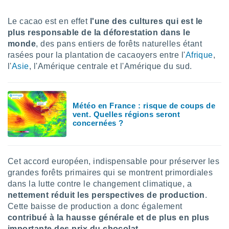
ires
ons le
ent des
Le cacao est en effet
l'une des cultures qui est le
es
plus responsable de la déforestation dans le
 :
monde
, des pans entiers de forêts naturelles étant
et/ou
rasées pour la plantation de cacaoyers entre l'
Afrique
,
 à des
l'
Asie
, l'Amérique centrale et l'Amérique du sud.
ions sur
eil,
des
limitées
Météo en France : risque de coups de
vent. Quelles régions seront
nner la
concernées ?
, créer
ils pour
ité
lisée,
Cet accord européen, indispensable pour préserver les
des
grandes forêts primaires qui se montrent primordiales
our
dans la lutte contre le changement climatique, a
nner des
nettement réduit les perspectives de production
.
és
Cette baisse de production a donc également
lisées,
contribué
à la hausse générale et de plus en plus
s profils
enus
importante des prix du chocolat.