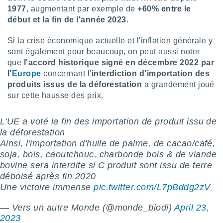
nées
1977
, augmentant par exemple de
+60% entre le
lles sur
début et la fin de l'année 2023.
d'un
égitime,
Si la crise économique actuelle et l'inflation générale y
vous
sont également pour beaucoup, on peut aussi noter
vous
que
l'accord historique signé en décembre 2022 par
 Pour ce
ous
l'
Europe
concernant l'
interdiction d'importation des
etirer
produits issus de la déforestation
a grandement joué
sur cette hausse des prix.
ement
 opposer
ement
L'UE a voté la fin des importation de produit issu de
nées à
la déforestation
ment en
Ainsi, l'importation d'huile de palme, de cacao/café,
 sur «
soja, bois, caoutchouc, charbonde bois & de viande
res
» ou
bovine sera interdite si C produit sont issu de terre
e
déboisé après fin 2020
que de
kies
Une victoire immense
pic.twitter.com/L7pBddg2zV
ite web.
— Vers un autre Monde (@monde_biodi)
April 23,
t nos
2023