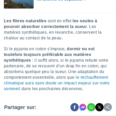
ires
ons le
ent des
es
 :
Les fibres naturelles
sont en effet
les seules à
pouvoir absorber correctement la sueur
. Les
et/ou
 à des
matières synthétiques, en revanche, conservent la
ions sur
chaleur au contact de la peau.
eil,
des
Si le pyjama en coton s'impose,
dormir nu est
limitées
toutefois toujours préférable aux matières
synthétiques
: il suffit alors, si le pyjama rebute votre
nner la
partenaire, de se recouvrir d'un drap fin en coton, qui
, créer
ils pour
absorbera quelque peu la sueur. Une adaptation du
ité
comportement essentielle, alors que
le réchauffement
lisée,
climatique aura sans doute un impact majeur sur notre
des
sommeil
dans les prochaines décennies.
our
nner des
és
lisées,
Partager sur:
s profils
enus