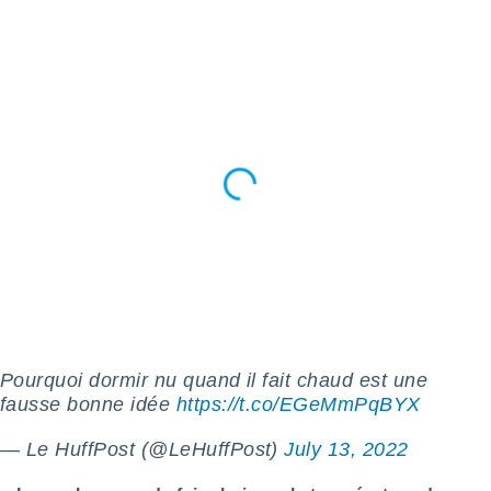
tre
ement,
enaires
s des
 des
nts
 ou des
gies
es pour
 accéder
r des
lles
ue votre
r ce site
Pourquoi dormir nu quand il fait chaud est une
 IP et
ifiants
fausse bonne idée
https://t.co/EGeMmPqBYX
es.
— Le HuffPost (@LeHuffPost)
July 13, 2022
eurs
traiter