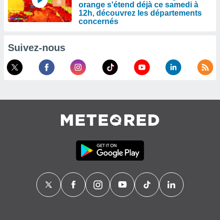
orange s'étend déjà ce samedi à
12h, découvrez les départements
concernés
Suivez-nous