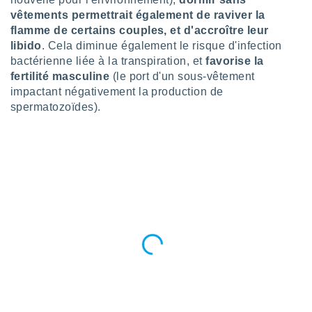
logies
vêtements permettrait également de raviver la
e
flamme de certains couples, et d'accroître leur
s
libido
. Cela diminue également le risque d'infection
bactérienne liée à la transpiration, et
favorise la
tez pas
ation de
fertilité masculine
(le port d'un sous-vêtement
, vous
impactant négativement la production de
z à
spermatozoïdes).
à notre
.com.
 cas,
us
ns que
s
ires
urer la
on sur le
 seront
, et que
ies ne
as