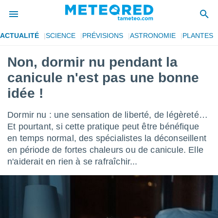
ACTUALITÉ
SCIENCE
PRÉVISIONS
ASTRONOMIE
PLANTES
e
ntialité
Non, dormir nu pendant la
enu de
canicule n'est pas une bonne
o.com
o.com) a
idée !
aré par
Dormir nu : une sensation de liberté, de légèreté…
onnels
arantir
Et pourtant, si cette pratique peut être bénéfique
té des
en temps normal, des spécialistes la déconseillent
ions
en période de fortes chaleurs ou de canicule. Elle
. Vous
n'aiderait en rien à se rafraîchir...
accéder
e en
 les
s :
r les