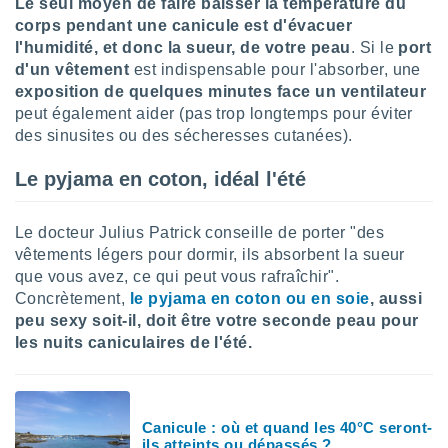
Le seul moyen de faire baisser la température du
nées
corps pendant une canicule est d'évacuer
lles sur
l'humidité, et donc la sueur, de votre peau
. Si le
port
d'un
égitime,
d'un vêtement
est indispensable pour l'absorber, une
vous
exposition de quelques minutes face un ventilateur
vous
peut également aider (pas trop longtemps pour éviter
 Pour ce
des sinusites ou des sécheresses cutanées).
ous
etirer
Le pyjama en coton, idéal l'été
ement
 opposer
Le docteur Julius Patrick conseille de porter "des
ement
vêtements légers pour dormir, ils absorbent la sueur
nées à
que vous avez, ce qui peut vous rafraîchir".
ment en
 sur «
Concrètement,
le pyjama en coton ou en soie
, aussi
res
» ou
peu sexy soit-il, doit être votre seconde peau pour
e
les nuits caniculaires de l'été.
que de
kies
ite web.
Canicule : où et quand les 40°C seront-
t nos
ils atteints ou dépassés ?