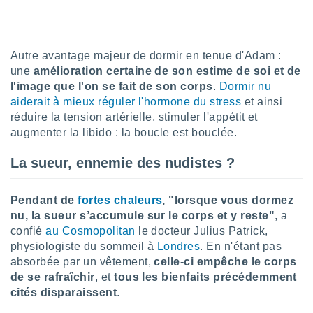
pour
 le
ement
afficher
licité ou
Autre avantage majeur de dormir en tenue d'Adam :
enu
une
amélioration certaine de son estime de soi et de
lisé,
l'image que l'on se fait de son corps
.
Dormir nu
e vous
aiderait à mieux réguler l'hormone du stress
et ainsi
réduire la tension artérielle, stimuler l'appétit et
r de la
augmenter la libido : la boucle est bouclée.
 non
La sueur, ennemie des nudistes ?
lisée.
uvez
Pendant de
fortes chaleurs
, "lorsque vous dormez
ation des
et
nu, la sueur s’accumule sur le corps et y reste"
, a
à notre
confié
au Cosmopolitan
le docteur Julius Patrick,
 par le
physiologiste du sommeil à
Londres
. En n'étant pas
 cette
absorbée par un vêtement,
celle-ci empêche le corps
ion en
de se rafraîchir
, et
tous les bienfaits précédemment
sur le
cités disparaissent
.
«
».