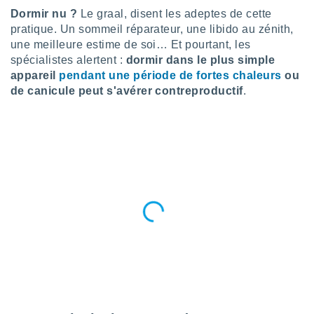
n «
Dormir nu ?
Le graal, disent les adeptes de cette
 et
pratique. Un sommeil réparateur, une libido au zénith,
r »,
une meilleure estime de soi… Et pourtant, les
cédez au
 et vous
spécialistes alertent :
dormir dans le plus simple
z
appareil
pendant une période de fortes chaleurs
ou
ation de
de canicule peut s'avérer contreproductif
.
qu'ils
 nous ou
aires,
nt de
t
er le
ement
te, ainsi
per un
écifique
us
de la
 et du