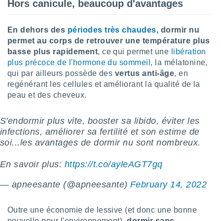
Hors canicule, beaucoup d'avantages
lisé en
 de
. Vous
En dehors des
périodes très chaudes
, dormir nu
rouver
permet au corps de retrouver une température plus
basse plus rapidement
, ce qui permet une
libération
ations
plus précoce de l'hormone du sommeil
, la mélatonine,
re
que de
qui par ailleurs possède des
vertus anti-âge
, en
kies
regénérant les cellules et améliorant la qualité de la
r votre
peau et des cheveux.
ement à
ment en
sur le
S'endormir plus vite, booster sa libido, éviter les
infections, améliorer sa fertilité et son estime de
res des
soi...les avantages de dormir nu sont nombreux.
kies
le au
En savoir plus:
https://t.co/ayleAGT7gq
page de
te web.
— apneesante (@apneesante)
February 14, 2022
MENT,
Outre une économie de lessive (et donc une bonne
 les
nouvelle pour l'environnement),
dormir sans