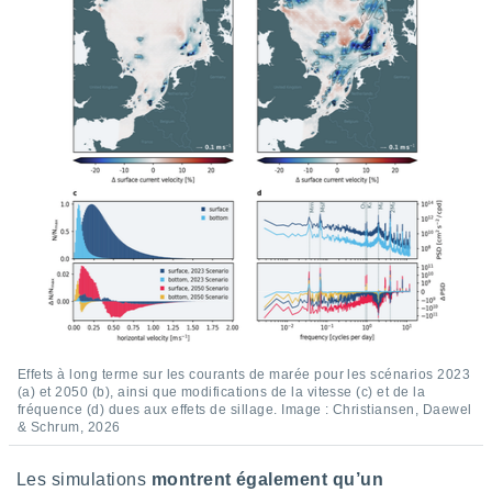
 utiliser
nées
 pour
nner le
.
 de
isation
 et
ation par
 de
l,
s et
lisés,
de
ance des
és et du
, études
Effets à long terme sur les courants de marée pour les scénarios 2023
(a) et 2050 (b), ainsi que modifications de la vitesse (c) et de la
ce et
fréquence (d) dues aux effets de sillage. Image : Christiansen, Daewel
pement
& Schrum, 2026
ces.
os 1199
Les simulations
montrent également qu’un