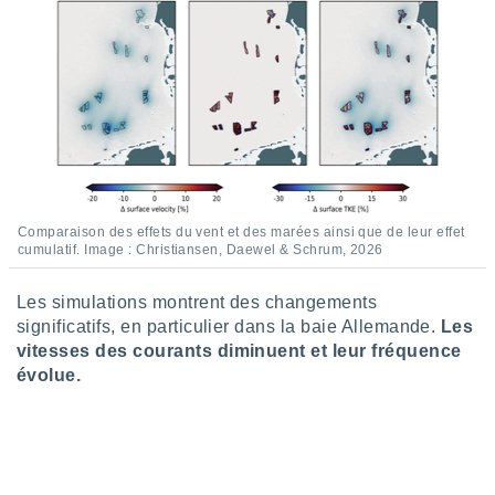
pour
 le
ement
afficher
licité ou
enu
lisé,
e vous
r de la
Comparaison des effets du vent et des marées ainsi que de leur effet
 non
cumulatif. Image : Christiansen, Daewel & Schrum, 2026
lisée.
uvez
Les simulations montrent des changements
ation des
significatifs, en particulier dans la baie Allemande.
Les
et
vitesses des courants diminuent et leur fréquence
à notre
évolue.
 par le
 cette
ion en
sur le
«
».