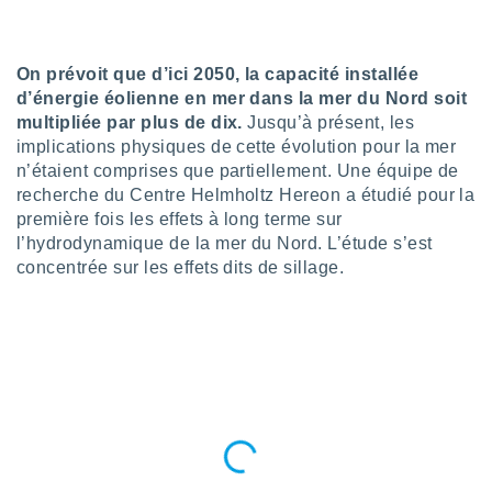
n «
 et
r »,
cédez au
On prévoit que d’ici 2050, la capacité installée
 et vous
d’énergie éolienne en mer dans la mer du Nord soit
z
multipliée par plus de dix.
Jusqu’à présent, les
ation de
implications physiques de cette évolution pour la mer
n’étaient comprises que partiellement. Une équipe de
qu'ils
recherche du Centre Helmholtz Hereon a étudié pour la
 nous ou
aires,
première fois les effets à long terme sur
l’hydrodynamique de la mer du Nord. L’étude s’est
nt de
concentrée sur les effets dits de sillage.
t
er le
ement
te, ainsi
per un
écifique
us
de la
 et du