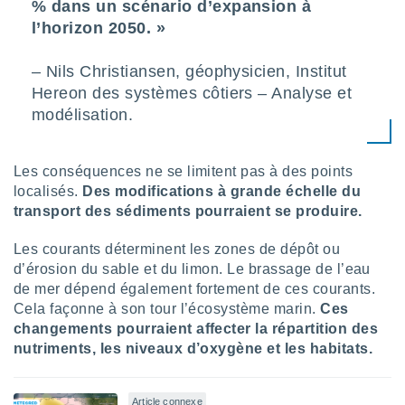
% dans un scénario d’expansion à
nées
l’horizon 2050. »
lles sur
d'un
égitime,
– Nils Christiansen, géophysicien, Institut
vous
Hereon des systèmes côtiers – Analyse et
vous
modélisation.
 Pour ce
ous
etirer
Les conséquences ne se limitent pas à des points
ement
localisés.
Des modifications à grande échelle du
 opposer
transport des sédiments pourraient se produire.
ement
nées à
Les courants déterminent les zones de dépôt ou
ment en
 sur «
d’érosion du sable et du limon. Le brassage de l’eau
res
» ou
de mer dépend également fortement de ces courants.
e
Cela façonne à son tour l’écosystème marin.
Ces
que de
changements pourraient affecter la répartition des
kies
nutriments, les niveaux d’oxygène et les habitats.
ite web.
t nos
Article connexe