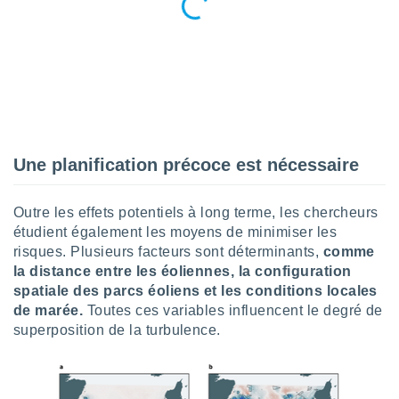
lisés,
des
our
nner des
s
lisés,
la
ance des
s,
Une planification précoce est nécessaire
la
ance des
s,
Outre les effets potentiels à long terme, les chercheurs
dre les
étudient également les moyens de minimiser les
par le
risques. Plusieurs facteurs sont déterminants,
comme
ques ou
la distance entre les éoliennes, la configuration
inaisons
spatiale des parcs éoliens et les conditions locales
ées
de marée.
Toutes ces variables influencent le degré de
nt de
superposition de la turbulence.
tes
,
er et
r les