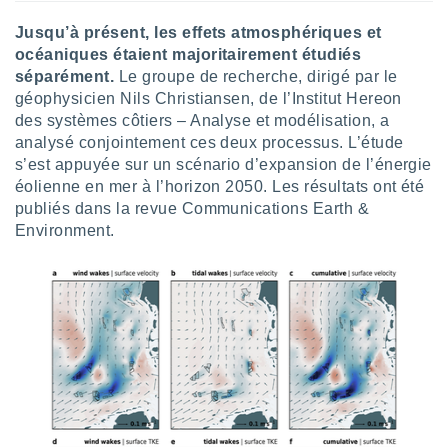
logies
e
Jusqu’à présent, les effets atmosphériques et
s
océaniques étaient majoritairement étudiés
séparément.
Le groupe de recherche, dirigé par le
tez pas
géophysicien Nils Christiansen, de l’Institut Hereon
ation de
des systèmes côtiers – Analyse et modélisation, a
, vous
analysé conjointement ces deux processus. L’étude
z à
s’est appuyée sur un scénario d’expansion de l’énergie
à notre
éolienne en mer à l’horizon 2050. Les résultats ont été
.com.
publiés dans la revue Communications Earth &
 cas,
Environment.
us
ns que
s
ires
urer la
on sur le
 seront
, et que
ies ne
as