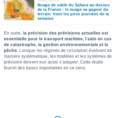
ires
Nuage de sable du Sahara au-dessus
ons le
de la France : le nuage va gagner du
ent des
terrain. Voici les pires journées de la
es
semaine
 :
et/ou
 à des
En outre,
la précision des prévisions actuelles est
ions sur
essentielle pour le transport maritime, l’aide en cas
eil,
de catastrophe, la gestion environnementale et la
des
pêche.
Lorsque les régimes de circulation évoluent de
limitées
manière systématique, les modèles et les systèmes de
prévision doivent eux aussi s’adapter. Cette étude
nner la
, créer
fournit des bases importantes en ce sens.
ils pour
ité
lisée,
des
our
nner des
és
lisées,
s profils
enus