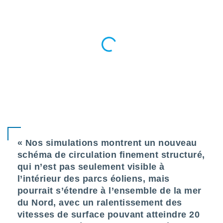
tre
ement,
enaires
s des
 des
nts
 ou des
gies
es pour
 accéder
r des
lles
« Nos simulations montrent un nouveau
ue votre
r ce site
schéma de circulation finement structuré,
qui n’est pas seulement visible à
 IP et
l’intérieur des parcs éoliens, mais
ifiants
pourrait s’étendre à l’ensemble de la mer
es.
du Nord, avec un ralentissement des
eurs
vitesses de surface pouvant atteindre 20
traiter