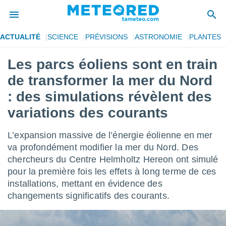
ACTUALITÉ
SCIENCE
PRÉVISIONS
ASTRONOMIE
PLANTES
e
ntialité
Les parcs éoliens sont en train
enu de
de transformer la mer du Nord
o.com
o.com) a
: des simulations révèlent des
aré par
variations des courants
onnels
arantir
L’expansion massive de l’énergie éolienne en mer
té des
va profondément modifier la mer du Nord. Des
ions
. Vous
chercheurs du Centre Helmholtz Hereon ont simulé
accéder
pour la première fois les effets à long terme de ces
e en
installations, mettant en évidence des
 les
changements significatifs des courants.
s :
r les