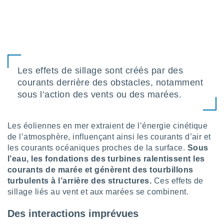
lisé en
 de
. Vous
rouver
ations
re
Les effets de sillage sont créés par des
que de
courants derrière des obstacles, notamment
kies
r votre
sous l’action des vents ou des marées.
ement à
ment en
sur le
Les éoliennes en mer extraient de l’énergie cinétique
de l’atmosphère, influençant ainsi les courants d’air et
res des
les courants océaniques proches de la surface.
Sous
kies
l’eau, les fondations des turbines ralentissent les
le au
page de
courants de marée et génèrent des tourbillons
te web.
turbulents à l’arrière des structures.
Ces effets de
sillage liés au vent et aux marées se combinent.
MENT,
Des interactions imprévues
 les