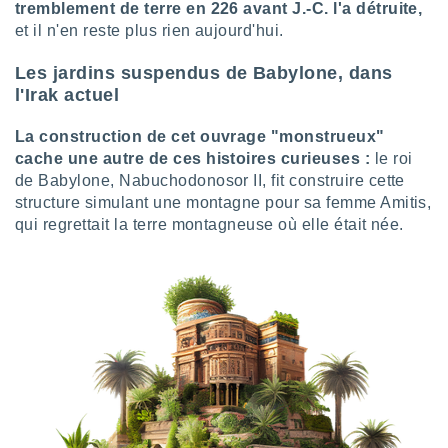
 utiliser
tremblement de terre en 226 avant J.-C. l'a détruite,
nées
et il n'en reste plus rien aujourd'hui.
 pour
nner le
Les jardins suspendus de Babylone, dans
.
l'Irak actuel
 de
isation
La construction de cet ouvrage "monstrueux"
 et
cache une autre de ces histoires curieuses :
le roi
ation par
de Babylone, Nabuchodonosor II, fit construire cette
 de
structure simulant une montagne pour sa femme Amitis,
l,
qui regrettait la terre montagneuse où elle était née.
s et
lisés,
de
ance des
és et du
, études
ce et
pement
ces.
os 1199