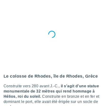
ires
ons le
ent des
es
 :
et/ou
 à des
ions sur
eil,
des
limitées
nner la
, créer
ils pour
ité
lisée,
Le colosse de Rhodes, île de Rhodes, Grèce
des
our
Construite vers 280 avant J.-C.,
il s'agit d'une statue
nner des
monumentale de 32 mètres qui rend hommage à
és
Hélios, roi du soleil.
Construite en bronze et en fer et
lisées,
s profils
dominant le port, elle avait été érigée sur un socle de
enus