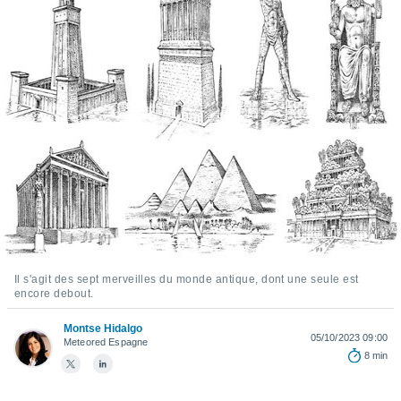
s et
r
tement
cité
ue
lisée,
ACCEPTER
ur des
ET
ions
CONTINUER
es par le
 cookies
PARAMÈTRES
gies
es, nous
de
 notre
afin de
Il s'agit des sept merveilles du monde antique, dont une seule est
r à vous
encore debout.
r
ment des
Montse Hidalgo
05/10/2023 09:00
Meteored Espagne
 de très
8 min
alité.
ant sur