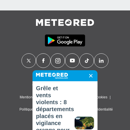
Contact
À propos de nous
FAQ
Grêle et
vents
Mentions légales & Conditions d'utilisation
Cookies
violents : 8
départements
Politique de confidentialité
Paramètres de confidentialité
placés en
© 2026 Meteored. Tous droits réservés
vigilance