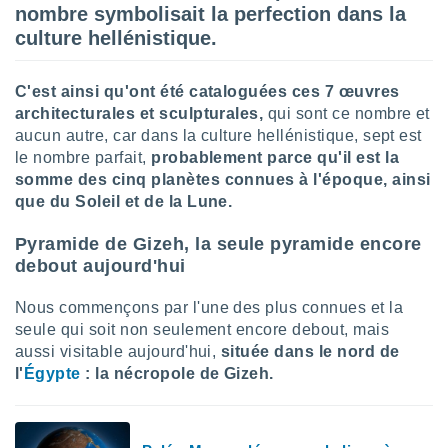
nombre symbolisait la perfection dans la
lisé en
 de
culture hellénistique.
. Vous
rouver
C'est ainsi qu'ont été cataloguées ces 7 œuvres
ations
architecturales et sculpturales,
qui sont ce nombre et
re
aucun autre, car dans la culture hellénistique, sept est
que de
le nombre parfait,
probablement parce qu'il est la
kies
somme des cinq planètes connues à l'époque, ainsi
r votre
que du Soleil et de la Lune.
ement à
ment en
Pyramide de Gizeh, la seule pyramide encore
sur le
debout aujourd'hui
res des
kies
Nous commençons par l'une des plus connues et la
le au
seule qui soit non seulement encore debout, mais
page de
aussi visitable aujourd'hui,
située dans le nord de
te web.
l'
Égypte
: la nécropole de Gizeh.
MENT,
 les