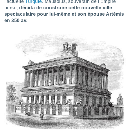
l'actuelle
Turquie
. Mausolus, souverain de l'Empire
tre
perse,
décida de construire cette nouvelle ville
ement,
spectaculaire pour lui-même et son épouse Artémis
en 350 av.
enaires
s des
 des
nts
 ou des
gies
es pour
 accéder
r des
lles
ue votre
r ce site
 IP et
ifiants
es.
eurs
traiter