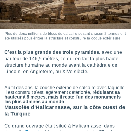
pour
 le
ement
afficher
licité ou
enu
Plus de deux millions de blocs de calcaire pesant chacun 2 tonnes ont
lisé,
été utilisés pour ériger la structure et construire la coque extérieure.
e vous
r de la
C'est la plus grande des trois pyramides,
avec une
hauteur de 146,5 mètres, ce qui en fait la plus haute
 non
structure humaine au monde avant la cathédrale de
lisée.
Lincoln, en Angleterre, au XIVe siècle.
uvez
ation des
Au fil des ans, la couche externe de calcaire avec laquelle
et
il est construit s'est légèrement détériorée,
réduisant sa
à notre
hauteur à 8 mètres, mais il reste l'un des monuments
 par le
les plus admirés au monde.
 cette
Mausolée d'Halicarnasse, sur la côte ouest de
ion en
la Turquie
sur le
«
Ce grand ouvrage était situé à Halicarnasse, dans
».