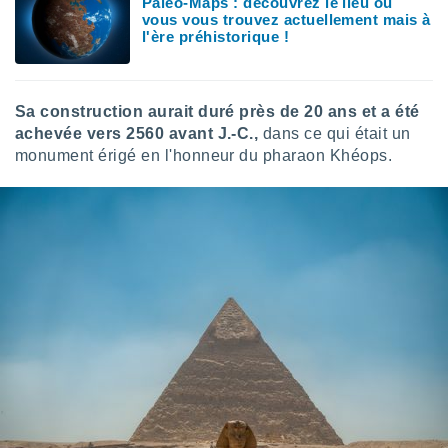
Paléo-Maps : découvrez le lieu où
logies
vous vous trouvez actuellement mais à
e
l'ère préhistorique !
s
tez pas
ation de
Sa construction aurait duré près de 20 ans et a été
, vous
achevée vers 2560 avant J.-C.,
dans ce qui était un
z à
monument érigé en l'honneur du pharaon Khéops.
à notre
.com.
 cas,
us
ns que
s
ires
urer la
on sur le
 seront
, et que
ies ne
as