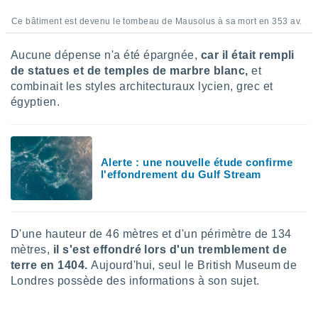
nées
lles sur
Ce bâtiment est devenu le tombeau de Mausolus à sa mort en 353 av.
d'un
égitime,
Aucune dépense n'a été épargnée,
car il était rempli
vous
de statues et de temples de marbre blanc,
et
vous
combinait les styles architecturaux lycien, grec et
 Pour ce
égyptien.
ous
etirer
ement
 opposer
Alerte : une nouvelle étude confirme
ement
l'effondrement du Gulf Stream
nées à
ment en
 sur «
res
» ou
D'une hauteur de 46 mètres et d'un périmètre de 134
e
mètres,
il s'est effondré lors d'un tremblement de
que de
kies
terre en 1404.
Aujourd'hui, seul le British Museum de
ite web.
Londres possède des informations à son sujet.
t nos