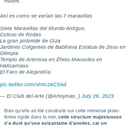
marbre.
lisés,
des
Así es como se verían las 7 maravillas
our
nner des
s
Siete Maravillas del Mundo Antiguo.
lisés,
Coloso de Rodas
la
La gran pirámide de Giza
ance des
Jardines Colgantes de Babilonia Estatua de Zeus en
s,
Olimpia
la
ance des
Templo de Artemisa en Éfeso Mausoleo en
s,
Halicarnaso
dre les
El Faro de Alejandría
par le
pic.twitter.com/vtmczaC3Ad
ques ou
inaisons
— El Club del Arte (@Arteymas_)
July 26, 2023
ées
nt de
tes
Bien qu'elle ait été construite sur cette immense plate-
,
forme rigide dans la mer,
cette structure majestueuse
er et
n'a duré qu'une soixantaine d'années, car un
r les