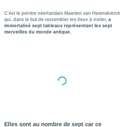
n «
 et
r »,
C'est le peintre néerlandais Maerten van Heemskrerck
cédez au
qui, dans le but de rassembler les lieux à visiter,
a
 et vous
immortalisé sept tableaux représentant les sept
z
merveilles du monde antique.
ation de
qu'ils
 nous ou
aires,
nt de
t
er le
ement
te, ainsi
per un
écifique
us
de la
 et du
Elles sont au nombre de sept car ce