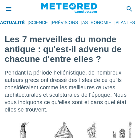
ACTUALITÉ
SCIENCE
PRÉVISIONS
ASTRONOMIE
PLANTES
e
ntialité
Les 7 merveilles du monde
enu de
antique : qu'est-il advenu de
o.com
o.com) a
chacune d'entre elles ?
aré par
Pendant la période hellénistique, de nombreux
onnels
arantir
auteurs grecs ont dressé des listes de ce qu'ils
té des
considéraient comme les meilleures œuvres
ions
architecturales et sculpturales de l'époque. Nous
. Vous
vous indiquons ce qu'elles sont et dans quel état
accéder
e en
elles se trouvent.
 les
s :
r les