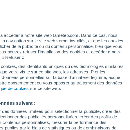
aïbes !
pression pourrait se développer,
ropicale ou une tempête tropicale. Il s'agit
ez à accéder à notre site web tameteo.com. Dans ce cas, nous
, à distance, vers les Caraïbes orientales
 navigation sur le site web seront installés, et que les cookies
rrait s'agir du premier ouragan de la
ficher de la publicité ou du contenu personnalisé, bien que vous
ous pouvez refuser l'installation des cookies et accéder à notre
n « Refuser ».
 cookies, des identifiants uniques ou des technologies similaires
que votre visite sur ce site web, les adresses IP et les
s données personnelles sur la base d'un intérêt légitime, auquel
 votre consentement ou vous opposer au traitement des données
tique de cookies
sur ce site web.
onnées suivant :
r des données limitées pour sélectionner la publicité, créer des
sélectionner des publicités personnalisées, créer des profils de
 des contenus personnalisés, mesurer la performance des
s publics par le biais de statistiques ou de combinaisons de