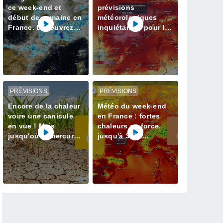
ce week-end et
prévisions
début de semaine en
météorologiques
France. Découvrez
inquiétantes pour la
les prévisions météo
semaine prochaine
à jour
en France avec plus
de 40 degrés
PRÉVISIONS
PRÉVISIONS
Encore de la chaleur
Météo du week-end
voire une canicule
en France : fortes
en vue ! Mais
chaleurs en force,
jusqu'où le mercure
jusqu'à 38°C
va-t-il grimper ? Voici
attendus
nos infos