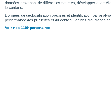
données provenant de différentes sources, développer et amélior
le contenu.
Données de géolocalisation précises et identification par analys
performance des publicités et du contenu, études d’audience e
Voir nos 1199 partenaires
Zones surveillées par le NHC sur 3-7 jours au 27 juin 20
Francisco Martín León
27
Meteored Espagne
Rappelons que
la première tempête t
été Alberto,
qui s'est formé dans l'ou
avant de se déplacer rapidement vers