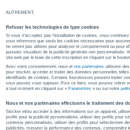
déplaçant vers les Car
AUTREMENT,
Le NHC prévoit qu'une zone de basse 
Refuser les technologies de type cookies
s'organiser et devenir une dépression t
Si vous n'acceptez pas l'installation de cookies, vous continu
actuellement d'Invest 95L qui se dirige
vous informons que seuls les cookies nécessaires pour assurer la
et certains modèles prévoient qu'il pou
ne seront pas utilisés pour analyser le comportement ou pour af
saison dans l'Atlantique.
puissiez visualiser de la publicité générale non personnalisée. V
site web par le biais de cette inscription en cliquant sur le bouto
Avec votre consentement, nous et
nos partenaires
utilisons des
pour stocker, accéder et traiter des données personnelles telles 
identifiants de cookies. Certains fournisseurs peuvent traiter vo
vous pouvez vous opposer. Pour ce faire, vous pouvez retirer
à tout moment en cliquant sur «
Paramètres
» ou sur notre
poli
Nous et nos partenaires effectuons le traitement des d
Stocker et/ou accéder à des informations sur un appareil, utilise
profils pour la publicité personnalisée, utiliser des profils pour 
contenus personnalisés, utiliser des profils pour sélectionner
publicités, mesurer la performance des contenus, comprendre le