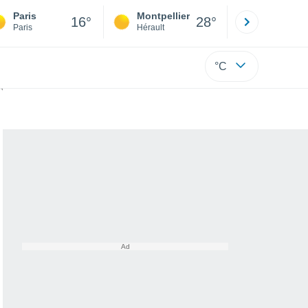
Paris
Montpellier
Besançon
16°
28°
Paris
Hérault
Doubs
°C
éplaçant vers les Caraïbes !