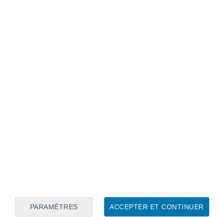
, en haut, et évolution de l'intensité, en bas.
s propices à un développement progressif
e la mer des Caraïbes
ou sur le sud-ouest
eek-end.
PARAMÈTRES
ACCEPTER ET CONTINUER