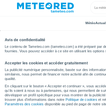
Météo
Actual
TOUTES
ACTUALITÉ
SCIENCE
PRÉVISIONS
ASTR
Avis de confidentialité
Le contenu de Tameteo.com (tameteo.com) a été préparé par des 
fournies. Vous pouvez accéder à ce site en utilisant les options 
Accepter les cookies et accéder gratuitement
La publicité numérique personnalisée, basée sur des information
similaires, nous permet de financer notre activité afin de conti
qualité.
Accueil
Actualités
Actualité
Le premier ouragan a
En cliquant sur le bouton « Accepter et continuer », vous accéde
qu'ils soient à nous ou à partenaires, qui nous permettent de sui
Le premier ouragan atl
développer un profil spécifique pour vous montrer de la publicit
trouver plus d'informations dans notre
Politique de cookies
et re
se former dans les pro
Paramètres des cookies
disponible au pied de page de notre si