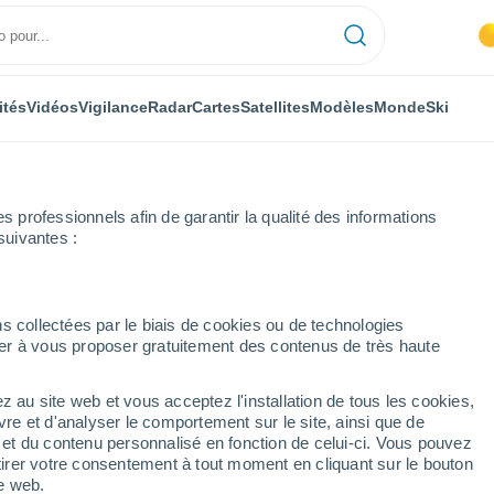
ités
Vidéos
Vigilance
Radar
Cartes
Satellites
Modèles
Monde
Ski
ONOMIE
PLANTES
LOISIRS
professionnels afin de garantir la qualité des informations
suivantes :
s collectées par le biais de cookies ou de technologies
nuer à vous proposer gratuitement des contenus de très haute
tlantique de 2024 pourrait se former dans les prochains jours en se d
z au site web et vous acceptez l'installation de tous les cookies,
vre et d'analyser le comportement sur le site, ainsi que de
antique de 2024 pourrait
é et du contenu personnalisé en fonction de celui-ci. Vous pouvez
tirer votre consentement à tout moment en cliquant sur le bouton
chains jours en se
te web.