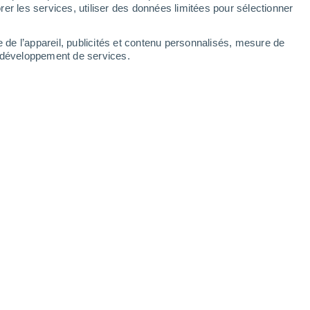
er les services, utiliser des données limitées pour sélectionner
e de l’appareil, publicités et contenu personnalisés, mesure de
t développement de services.
24 06 UTC avec les Invest 94L et 95L. Weather.com
/06/2024 17:11
4 min
ropicale de la saison atlantique 2024 a
est du golfe du Mexique le 19 juin 2024,
 le
Mexique
, provoquant des ondes de