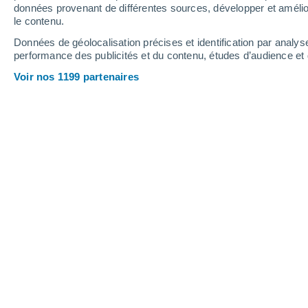
données provenant de différentes sources, développer et amélior
le contenu.
Données de géolocalisation précises et identification par analys
performance des publicités et du contenu, études d’audience e
Voir nos 1199 partenaires
La neige, la glace et l'air glacial ont été la tendance en
Viviana Urbina
30/0
Meteored Chili
Lundi dernier, le 24 juin, la températ
au
Chili
.
Il s'agit de la température l
de la planète en dehors de l'Arctique
degrés Celsius au-dessous du point