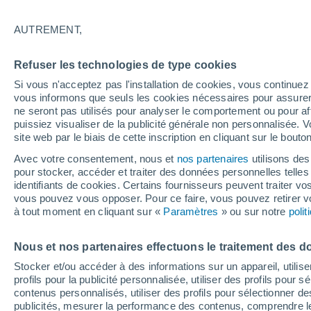
polaires !
AUTREMENT,
Plus froid, seulement en Antarctique.
Refuser les technologies de type cookies
enregistrée dans la partie sud du Chili
Si vous n'acceptez pas l'installation de cookies, vous continu
de l'Antarctique ou de l'Arctique. La
vous informons que seuls les cookies nécessaires pour assurer la
froid extrême.
ne seront pas utilisés pour analyser le comportement ou pour af
puissiez visualiser de la publicité générale non personnalisée. V
site web par le biais de cette inscription en cliquant sur le bouto
Avec votre consentement, nous et
nos partenaires
utilisons des
pour stocker, accéder et traiter des données personnelles telles 
identifiants de cookies. Certains fournisseurs peuvent traiter vo
vous pouvez vous opposer. Pour ce faire, vous pouvez retirer
à tout moment en cliquant sur «
Paramètres
» ou sur notre
poli
Nous et nos partenaires effectuons le traitement des d
Stocker et/ou accéder à des informations sur un appareil, utilise
profils pour la publicité personnalisée, utiliser des profils pour 
contenus personnalisés, utiliser des profils pour sélectionner
publicités, mesurer la performance des contenus, comprendre le