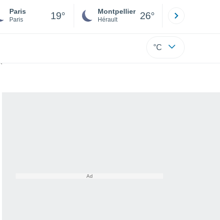
Paris
Montpellier
Besançon
19°
26°
Paris
Hérault
Doubs
°C
 polaires !