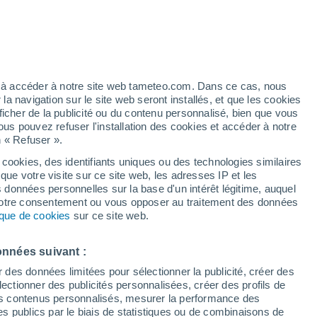
 Littéralement. La température minimale
 est la plus basse en dehors du territoire
ez à accéder à notre site web tameteo.com. Dans ce cas, nous
 Patagonie est plongée dans une vague de
 navigation sur le site web seront installés, et que les cookies
ficher de la publicité ou du contenu personnalisé, bien que vous
ous pouvez refuser l'installation des cookies et accéder à notre
n « Refuser ».
 cookies, des identifiants uniques ou des technologies similaires
que votre visite sur ce site web, les adresses IP et les
s données personnelles sur la base d'un intérêt légitime, auquel
 votre consentement ou vous opposer au traitement des données
tique de cookies
sur ce site web.
onnées suivant :
r des données limitées pour sélectionner la publicité, créer des
sélectionner des publicités personnalisées, créer des profils de
 des contenus personnalisés, mesurer la performance des
s publics par le biais de statistiques ou de combinaisons de