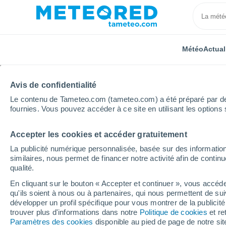
Météo
Actual
TOUTES
ACTUALITÉ
SCIENCE
PRÉVISIONS
ASTR
Avis de confidentialité
Le contenu de Tameteo.com (tameteo.com) a été préparé par des 
fournies. Vous pouvez accéder à ce site en utilisant les options 
Accepter les cookies et accéder gratuitement
La publicité numérique personnalisée, basée sur des information
similaires, nous permet de financer notre activité afin de conti
qualité.
Accueil
Actualités
Actualité
Le Chili vient d'enr
En cliquant sur le bouton « Accepter et continuer », vous accéde
qu'ils soient à nous ou à partenaires, qui nous permettent de sui
Le Chili vient d'enregi
développer un profil spécifique pour vous montrer de la publicit
trouver plus d'informations dans notre
Politique de cookies
et re
plus basse de la planè
Paramètres des cookies
disponible au pied de page de notre si