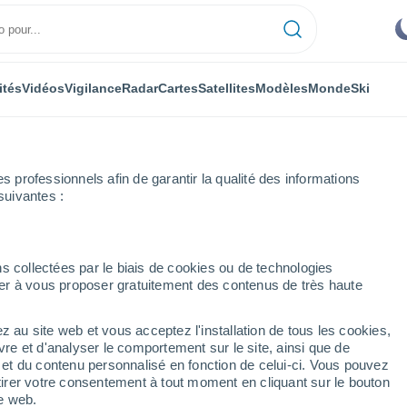
ités
Vidéos
Vigilance
Radar
Cartes
Satellites
Modèles
Monde
Ski
ONOMIE
PLANTES
LOISIRS
professionnels afin de garantir la qualité des informations
suivantes :
s collectées par le biais de cookies ou de technologies
nuer à vous proposer gratuitement des contenus de très haute
egistrer la température la plus basse de la planète en dehors des cercles
z au site web et vous acceptez l'installation de tous les cookies,
vre et d'analyser le comportement sur le site, ainsi que de
strer la température la
é et du contenu personnalisé en fonction de celui-ci. Vous pouvez
tirer votre consentement à tout moment en cliquant sur le bouton
te en dehors des cercles
te web.