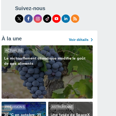
Suivez-nous
À la une
Voir détails
ACTUALITÉ
Le réchauffement climatique modifie le goût
de nos aliments
PRÉVISIONS
ASTRONOMIE
30 °C en octobre, 35
Une fusée de SpaceX