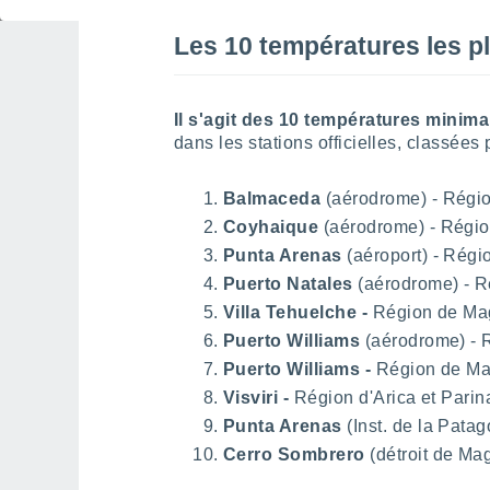
Les 10 températures les pl
Il s'agit des 10 températures minima
dans les stations officielles, classées 
Balmaceda
(aérodrome) - Régio
Coyhaique
(aérodrome) - Régio
Punta Arenas
(aéroport) - Régi
Puerto Natales
(aérodrome) - R
Villa Tehuelche
-
Région de Mag
Puerto Williams
(aérodrome) - R
Puerto Williams
-
Région de Mag
Visviri -
Région d'Arica et Parina
Punta Arenas
(Inst. de la Pata
Cerro Sombrero
(détroit de Ma