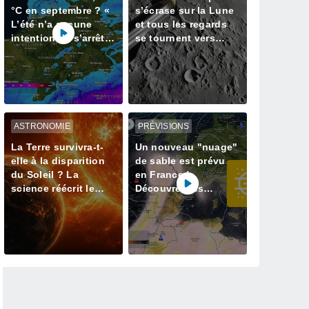
°C en septembre ? «
s’écrase sur la Lune
L’été n’a aucune
et tous les regards
intention de s’arrêter
se tournent vers
» – mais le Rhin en
notre satellite à la
paie le prix
recherche du cratère
ASTRONOMIE
PRÉVISIONS
La Terre survivra-t-
Un nouveau "nuage"
elle à la disparition
de sable est prévu
du Soleil ? La
en France !
science réécrit le
Découvrez les
dernier jour de notre
prévisions météo
planète