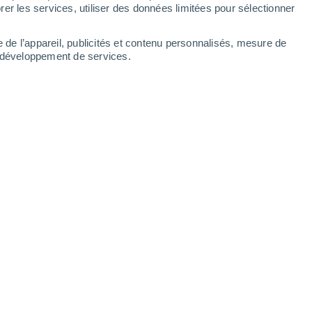
er les services, utiliser des données limitées pour sélectionner
e de l’appareil, publicités et contenu personnalisés, mesure de
t développement de services.
 Patagonie ces dernières semaines.
6/2024 09:45
5 min
ure minimale a été extraordinairement basse
a plus basse enregistrée sur un territoire
 et de l'Antarctique : -21,9 °C. Oui, 21,9
 de congélation de l'eau.
C'est la