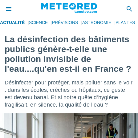
ACTUALITÉ
SCIENCE
PRÉVISIONS
ASTRONOMIE
PLANTES
e
ntialité
La désinfection des bâtiments
enu de
publics génère-t-elle une
o.com
o.com) a
pollution invisible de
aré par
l'eau....qu'en est-il en France ?
onnels
arantir
Désinfecter pour protéger, mais polluer sans le voir
té des
: dans les écoles, crèches ou hôpitaux, ce geste
ions
. Vous
est devenu banal. Et si notre quête d’hygiène
accéder
fragilisait, en silence, la qualité de l’eau ?
e en
 les
s :
r les