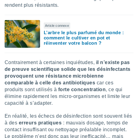
rendent plus résistants.
lisés,
des
our
nner des
Article connexe
s
L’arbre le plus parfumé du monde :
lisés,
comment le cultiver en pot et
la
réinventer votre balcon ?
ance des
s,
la
Contrairement à certaines inquiétudes,
il n’existe pas
ance des
de preuve scientifique solide que les désinfectants
s,
dre les
provoquent une résistance microbienne
par le
comparable à celle des antibiotiques
car ces
produits sont utilisés à
forte concentration
, ce qui
ques ou
élimine rapidement les micro-organismes et limite leur
inaisons
capacité à s’adapter.
ées
nt de
En réalité, les échecs de désinfection sont souvent liés
tes
,
à des
erreurs pratiques
: mauvais dosage, temps de
er et
contact insuffisant ou nettoyage préalable incomplet.
r les
Le problème n’est donc pas leur inefficacité… mais