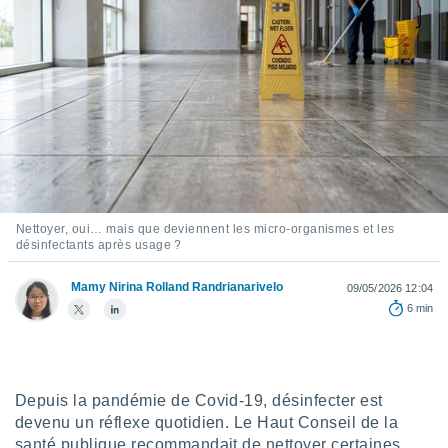
s et
r
tement
cité
ue
lisée,
ACCEPTER
ur des
ET
ions
CONTINUER
es par le
 cookies
PARAMÈTRES
Nettoyer, oui… mais que deviennent les micro-organismes et les
gies
désinfectants après usage ?
es, nous
de
Mamy Nirina Rolland Randrianarivelo
09/05/2026 12:04
 notre
afin de
6 min
r à vous
r
ment des
 de très
Depuis la pandémie de Covid-19, désinfecter est
alité.
devenu un réflexe quotidien. Le Haut Conseil de la
ant sur
santé publique recommandait de nettoyer certaines