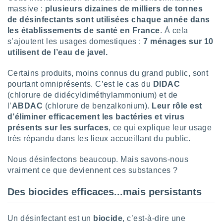
lisé en
massive :
plusieurs dizaines de milliers de tonnes
 de
de désinfectants sont utilisées chaque année dans
. Vous
les établissements de santé en France
. À cela
rouver
s’ajoutent les usages domestiques :
7 ménages sur 10
utilisent de l’eau de javel.
ations
re
Certains produits, moins connus du grand public, sont
que de
kies
pourtant omniprésents. C’est le cas du
DIDAC
r votre
(chlorure de didécyldiméthylammonium) et de
ement à
l’
ABDAC
(chlorure de benzalkonium).
Leur rôle est
ment en
d’éliminer efficacement les bactéries et virus
sur le
présents sur les surfaces
, ce qui explique leur usage
très répandu dans les lieux accueillant du public.
res des
kies
le au
Nous désinfectons beaucoup. Mais savons-nous
page de
vraiment ce que deviennent ces substances ?
te web.
Des biocides efficaces...mais persistants
MENT,
 les
Un désinfectant est un
biocide
, c’est-à-dire une