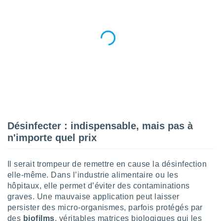
ires
ons le
ent des
es
 :
et/ou
 à des
ions sur
eil,
des
limitées
nner la
Désinfecter : indispensable, mais pas à
, créer
ils pour
n'importe quel prix
ité
lisée,
Il serait trompeur de remettre en cause la désinfection
des
our
elle-même. Dans l’industrie alimentaire ou les
nner des
hôpitaux, elle permet d’éviter des contaminations
és
graves. Une mauvaise application peut laisser
lisées,
persister des micro-organismes, parfois protégés par
s profils
des
biofilms
, véritables matrices biologiques qui les
enus