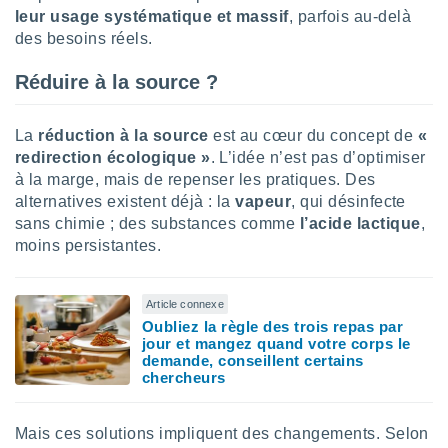
 utiliser
leur usage systématique et massif
, parfois au-delà
nées
des besoins réels.
 pour
nner le
Réduire à la source ?
.
 de
isation
La
réduction
à la source
est au cœur du concept de
«
 et
redirection écologique »
. L’idée n’est pas d’optimiser
ation par
à la marge, mais de repenser les pratiques. Des
 de
alternatives existent déjà : la
vapeur
, qui désinfecte
l,
sans chimie ; des substances comme
l’acide lactique
,
s et
moins persistantes.
lisés,
de
ance des
Article connexe
és et du
Oubliez la règle des trois repas par
, études
jour et mangez quand votre corps le
demande, conseillent certains
ce et
chercheurs
pement
ces.
os 1199
Mais ces solutions impliquent des changements. Selon