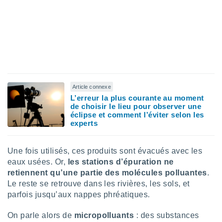
pour
 le
ement
afficher
licité ou
enu
lisé,
e vous
r de la
Article connexe
L’erreur la plus courante au moment
 non
de choisir le lieu pour observer une
lisée.
éclipse et comment l’éviter selon les
experts
uvez
ation des
Une fois utilisés, ces produits sont évacués avec les
et
à notre
eaux usées. Or,
les stations d’épuration ne
 par le
retiennent qu’une partie des molécules polluantes
.
 cette
Le reste se retrouve dans les rivières, les sols, et
ion en
parfois jusqu’aux nappes phréatiques.
sur le
«
On parle alors de
micropolluants
: des substances
».