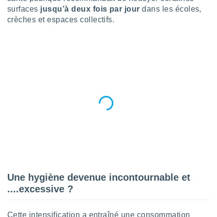
n «
surfaces
jusqu’à deux fois par jour
dans les écoles,
 et
crèches et espaces collectifs.
r »,
cédez au
 et vous
z
ation de
qu'ils
 nous ou
aires,
nt de
t
er le
ement
te, ainsi
per un
Une hygiène devenue incontournable et
écifique
us
....excessive ?
de la
 et du
Cette intensification a entraîné une consommation