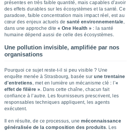
présentes en très faible quantité, mais capables d’avoir
tre
des effets durables sur les écosystèmes et la santé. Ce
ement,
paradoxe, faible concentration mais impact réel, est au
cœur des enjeux actuels de
santé environnementale
,
enaires
dans une approche dite
« One Health »
: la santé
s des
 des
humaine dépend aussi de celle des écosystèmes.
nts
 ou des
Une pollution invisible, amplifiée par nos
gies
organisations
es pour
 accéder
r des
Pourquoi ce sujet reste-t-il si peu visible ? Une
enquête menée à Strasbourg, basée sur
une trentaine
lles
d’entretiens
, met en lumière un mécanisme clé : l’
«
ue votre
effet de filière »
. Dans cette chaîne, chacun fait
r ce site
confiance à l’autre. Les fournisseurs prescrivent, les
 IP et
responsables techniques appliquent, les agents
ifiants
exécutent.
es.
Il en résulte, de ce processus, une
méconnaissance
eurs
généralisée de la composition des produits
. Les
traiter