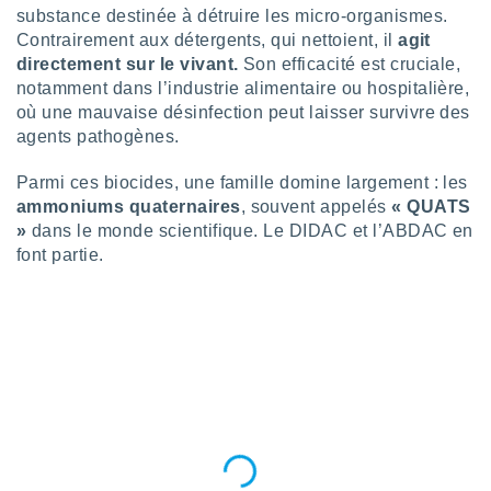
logies
substance destinée à détruire les micro-organismes.
e
Contrairement aux détergents, qui nettoient, il
agit
s
directement sur le vivant.
Son efficacité est cruciale,
notamment dans l’industrie alimentaire ou hospitalière,
tez pas
où une mauvaise désinfection peut laisser survivre des
ation de
agents pathogènes.
, vous
z à
à notre
Parmi ces biocides, une famille domine largement : les
ammoniums quaternaires
, souvent appelés
« QUATS
.com.
»
dans le monde scientifique. Le DIDAC et l’ABDAC en
 cas,
font partie.
us
ns que
s
ires
urer la
on sur le
 seront
, et que
ies ne
as