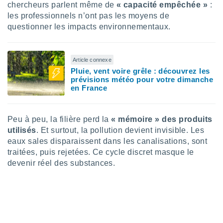
chercheurs parlent même de
« capacité empêchée »
:
nées
lles sur
les professionnels n’ont pas les moyens de
d'un
questionner les impacts environnementaux.
égitime,
vous
vous
Article connexe
 Pour ce
Pluie, vent voire grêle : découvrez les
ous
prévisions météo pour votre dimanche
etirer
en France
ement
 opposer
Peu à peu, la filière perd la
« mémoire » des produits
ement
nées à
utilisés
. Et surtout, la pollution devient invisible. Les
ment en
eaux sales disparaissent dans les canalisations, sont
 sur «
traitées, puis rejetées. Ce cycle discret masque le
res
» ou
devenir réel des substances.
e
que de
kies
ite web.
t nos