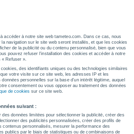
on, à l’instar des océans et de l’air. Nos
 sont pleinement victimes. Mais à quel
ez à accéder à notre site web tameteo.com. Dans ce cas, nous
 navigation sur le site web seront installés, et que les cookies
ficher de la publicité ou du contenu personnalisé, bien que vous
ous pouvez refuser l'installation des cookies et accéder à notre
n « Refuser ».
 cookies, des identifiants uniques ou des technologies similaires
que votre visite sur ce site web, les adresses IP et les
s données personnelles sur la base d'un intérêt légitime, auquel
 votre consentement ou vous opposer au traitement des données
tique de cookies
sur ce site web.
onnées suivant :
r des données limitées pour sélectionner la publicité, créer des
sélectionner des publicités personnalisées, créer des profils de
 des contenus personnalisés, mesurer la performance des
s publics par le biais de statistiques ou de combinaisons de