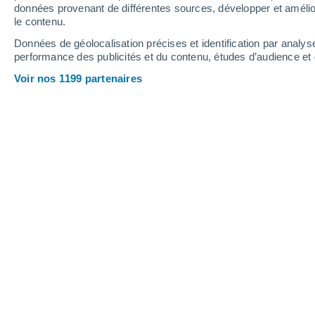
données provenant de différentes sources, développer et amélior
le contenu.
Données de géolocalisation précises et identification par analys
performance des publicités et du contenu, études d’audience e
Voir nos 1199 partenaires
Des sols pollués, mais à quel point ?
Cindy Neves
16/06/2026 0
Sols
pollués. Mais à quel point ? Il s
mesure de déterminer le niveau de pol
connaître celles qui pourraient évent
des cadmium et autres pesticides. En e
de l’air et au niveau de pollution de l’
reste une sorte de mystère.