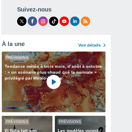
Suivez-nous
À la une
Voir détails
PRÉVISIONS
Tendance météo à trois mois, d’août à octobre
: « un scénario plus chaud que la normale »
privilégié par Météo-France
PRÉVISIONS
PRÉVISIONS
El Niño fait son
Les modèles voient