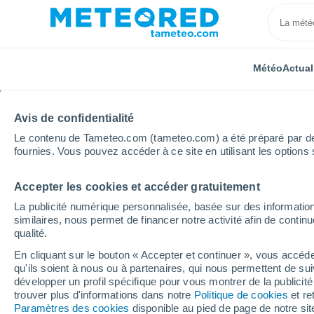
Météo
Actual
TOUTES
ACTUALITÉ
SCIENCE
PRÉVISIONS
ASTR
Avis de confidentialité
Le contenu de Tameteo.com (tameteo.com) a été préparé par des 
fournies. Vous pouvez accéder à ce site en utilisant les options 
Accepter les cookies et accéder gratuitement
La publicité numérique personnalisée, basée sur des information
similaires, nous permet de financer notre activité afin de conti
qualité.
Accueil
Actualités
Actualité
En France, les sols 
En cliquant sur le bouton « Accepter et continuer », vous accéde
qu'ils soient à nous ou à partenaires, qui nous permettent de sui
En France, les sols so
développer un profil spécifique pour vous montrer de la publicit
trouver plus d'informations dans notre
Politique de cookies
et re
point ?
Paramètres des cookies
disponible au pied de page de notre si