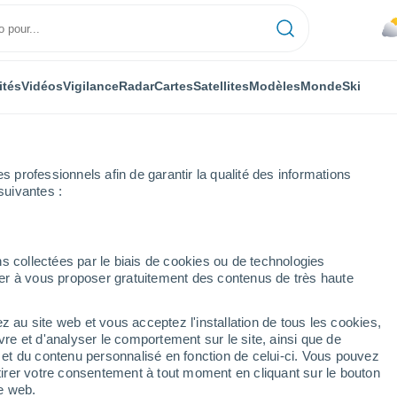
ités
Vidéos
Vigilance
Radar
Cartes
Satellites
Modèles
Monde
Ski
ONOMIE
PLANTES
LOISIRS
professionnels afin de garantir la qualité des informations
suivantes :
s collectées par le biais de cookies ou de technologies
nuer à vous proposer gratuitement des contenus de très haute
sont pollués… Mais à quel point ?
z au site web et vous acceptez l'installation de tous les cookies,
vre et d'analyser le comportement sur le site, ainsi que de
nt pollués… Mais à quel
é et du contenu personnalisé en fonction de celui-ci. Vous pouvez
tirer votre consentement à tout moment en cliquant sur le bouton
te web.