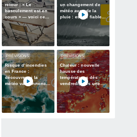
retour : « Le
un changement de
basculement est en
météo avec de la
cours » — voici ce
pluie : est-ce fiable ?
qui nous attend cet
Nos informations
hiver
PRÉVISIONS
PRÉVISIONS
Risque d’incendies
Chaleur : nouvelle
en France :
hausse des
découvrez si la
températures dès
météo va s’annoncer
vendredi, vers une
plus favorable dans
énième canicule la
les prochains jours
semaine prochaine