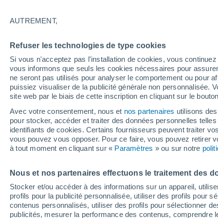
En France, les sols subissent la polluti
AUTREMENT,
produits alimentaires, par exemple, en
point ces sols sont-ils pollués ?
Refuser les technologies de type cookies
Si vous n'acceptez pas l'installation de cookies, vous continu
vous informons que seuls les cookies nécessaires pour assurer la
ne seront pas utilisés pour analyser le comportement ou pour af
puissiez visualiser de la publicité générale non personnalisée. V
site web par le biais de cette inscription en cliquant sur le bouto
Avec votre consentement, nous et
nos partenaires
utilisons des
pour stocker, accéder et traiter des données personnelles telles 
identifiants de cookies. Certains fournisseurs peuvent traiter vo
vous pouvez vous opposer. Pour ce faire, vous pouvez retirer
à tout moment en cliquant sur «
Paramètres
» ou sur notre
poli
Nous et nos partenaires effectuons le traitement des d
Stocker et/ou accéder à des informations sur un appareil, utilise
profils pour la publicité personnalisée, utiliser des profils pour 
contenus personnalisés, utiliser des profils pour sélectionner
publicités, mesurer la performance des contenus, comprendre le