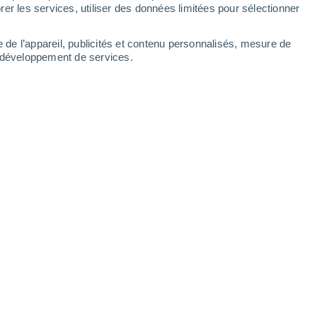
er les services, utiliser des données limitées pour sélectionner
e de l’appareil, publicités et contenu personnalisés, mesure de
t développement de services.
9:02
5 min
emblerait que la France ne soit pas en
lution de ses
terres
et, par conséquent, de
uellement être encore préservées des
PFAS
,
ffet, contrairement au niveau de pollution
océan, le niveau de pollution des sols, lui,