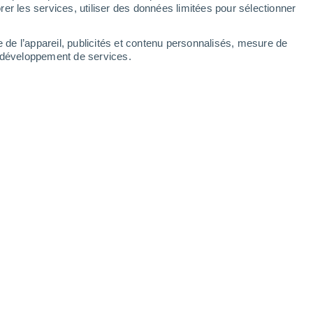
er les services, utiliser des données limitées pour sélectionner
e de l’appareil, publicités et contenu personnalisés, mesure de
t développement de services.
écouvrez ici comment l'utiliser et quels en sont les bienfaits.
26 09:02
6 min
us avez savouré son arôme exquis et,
 la journée, vous rangez tout comme le veut
de café ! Ce qui est généralement considéré
velle source de bienfaits, non seulement
 et vos plantes d’intérieur.
Conservez ce