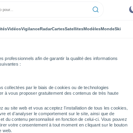
ités
Vidéos
Vigilance
Radar
Cartes
Satellites
Modèles
Monde
Ski
ONOMIE
PLANTES
LOISIRS
professionnels afin de garantir la qualité des informations
suivantes :
s collectées par le biais de cookies ou de technologies
nuer à vous proposer gratuitement des contenus de très haute
arc de café pour enrichir le sol du jardin et des plantes en pot ?
z au site web et vous acceptez l'installation de tous les cookies,
vre et d'analyser le comportement sur le site, ainsi que de
rc de café pour enrichir
é et du contenu personnalisé en fonction de celui-ci. Vous pouvez
tirer votre consentement à tout moment en cliquant sur le bouton
 plantes en pot ?
te web.