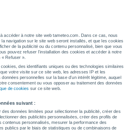
fé pour enrichir le sol et entretenir nos
r qu'à l'extérieur.
ez à accéder à notre site web tameteo.com. Dans ce cas, nous
 navigation sur le site web seront installés, et que les cookies
ficher de la publicité ou du contenu personnalisé, bien que vous
ous pouvez refuser l'installation des cookies et accéder à notre
n « Refuser ».
 cookies, des identifiants uniques ou des technologies similaires
que votre visite sur ce site web, les adresses IP et les
s données personnelles sur la base d'un intérêt légitime, auquel
 votre consentement ou vous opposer au traitement des données
tique de cookies
sur ce site web.
onnées suivant :
r des données limitées pour sélectionner la publicité, créer des
sélectionner des publicités personnalisées, créer des profils de
 des contenus personnalisés, mesurer la performance des
s publics par le biais de statistiques ou de combinaisons de