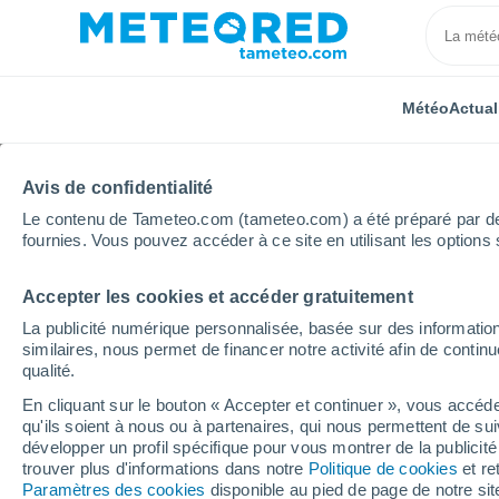
Météo
Actual
TOUTES
ACTUALITÉ
SCIENCE
PRÉVISIONS
ASTR
Avis de confidentialité
Le contenu de Tameteo.com (tameteo.com) a été préparé par des 
fournies. Vous pouvez accéder à ce site en utilisant les options 
Accepter les cookies et accéder gratuitement
La publicité numérique personnalisée, basée sur des information
similaires, nous permet de financer notre activité afin de conti
qualité.
Accueil
Actualités
Plantes
Comment utiliser le m
En cliquant sur le bouton « Accepter et continuer », vous accéde
qu'ils soient à nous ou à partenaires, qui nous permettent de sui
Comment utiliser le ma
développer un profil spécifique pour vous montrer de la publicit
trouver plus d'informations dans notre
Politique de cookies
et re
le sol du jardin et des
Paramètres des cookies
disponible au pied de page de notre si