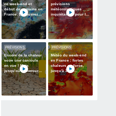
ce week-end et
prévisions
début de semaine en
météorologiques
France. Découvrez
inquiétantes pour la
les prévisions météo
semaine prochaine
à jour
en France avec plus
de 40 degrés
PRÉVISIONS
PRÉVISIONS
Encore de la chaleur
Météo du week-end
voire une canicule
en France : fortes
en vue ! Mais
chaleurs en force,
jusqu'où le mercure
jusqu'à 38°C
va-t-il grimper ? Voici
attendus
nos infos