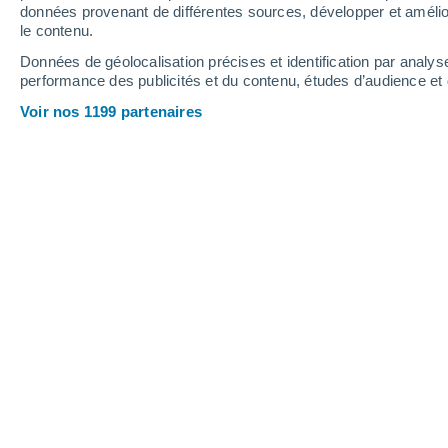
données provenant de différentes sources, développer et amélior
le contenu.
Données de géolocalisation précises et identification par analys
performance des publicités et du contenu, études d’audience e
Voir nos 1199 partenaires
Le marc de café peut être ajouté au sol avec modération. D
Crédit : Pixabay.
Stephanie Leonida
15/06/20
Meteored Royaume-Uni
Vous venez de préparer votre café, vo
désormais revigoré et prêt à affronter
votre rituel quotidien.
Mais attendez ! Ne jetez pas le marc 
comme un déchet peut devenir une nou
pour vous, mais aussi pour votre jardin