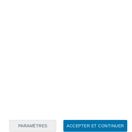
PARAMÈTRES
ACCEPTER ET CONTINUER
usagé au sol, que ce soit au jardin ou dans