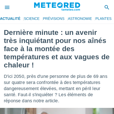
ACTUALITÉ
SCIENCE
PRÉVISIONS
ASTRONOMIE
PLANTES
e
ntialité
Dernière minute : un avenir
enu de
très inquiétant pour nos aînés
o.com
o.com) a
face à la montée des
aré par
températures et aux vagues de
onnels
chaleur !
arantir
té des
ions
D'ici 2050, près d'une personne de plus de 69 ans
. Vous
sur quatre sera confrontée à des températures
accéder
dangereusement élevées, mettant en péril leur
e en
 les
santé. Faut-il s'inquiéter ? Les éléments de
réponse dans notre article.
s :
r les