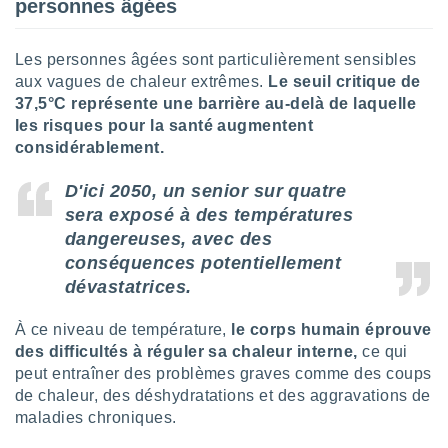
pour
personnes âgées
 le
ement
Les personnes âgées sont particulièrement sensibles
afficher
licité ou
aux vagues de chaleur extrêmes.
Le seuil critique de
enu
37,5°C représente une barrière au-delà de laquelle
lisé,
les risques pour la santé augmentent
e vous
considérablement.
r de la
D'ici 2050, un senior sur quatre
 non
sera exposé à des températures
lisée.
dangereuses, avec des
uvez
conséquences potentiellement
dévastatrices.
ation des
et
à notre
À ce niveau de température,
le corps humain éprouve
 par le
des difficultés à réguler sa chaleur interne,
ce qui
 cette
peut entraîner des problèmes graves comme des coups
ion en
de chaleur, des déshydratations et des aggravations de
sur le
maladies chroniques.
«
».