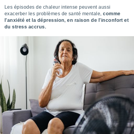
nées
Les épisodes de chaleur intense peuvent aussi
lles sur
exacerber les problèmes de santé mentale,
comme
d'un
l'anxiété et la dépression, en raison de l'inconfort et
égitime,
vous
du stress accrus.
vous
 Pour ce
ous
etirer
ement
 opposer
ement
nées à
ment en
 sur «
res
» ou
e
que de
kies
ite web.
t nos