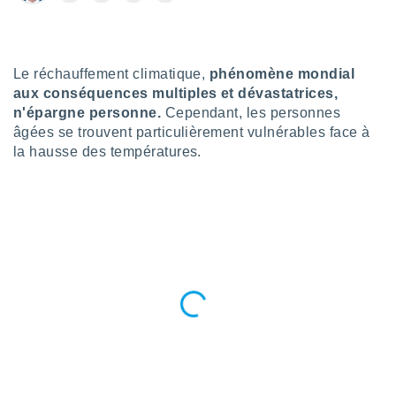
n «
 et
r »,
cédez au
 et vous
Le réchauffement climatique,
phénomène mondial
z
aux conséquences multiples et dévastatrices,
ation de
n'épargne personne.
Cependant, les personnes
âgées se trouvent particulièrement vulnérables face à
qu'ils
la hausse des températures.
 nous ou
aires,
nt de
t
er le
ement
te, ainsi
per un
écifique
us
de la
 et du