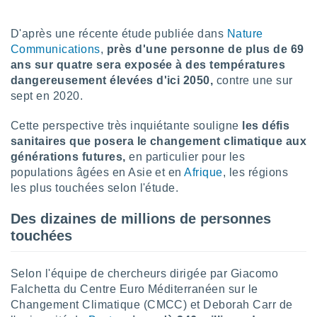
lisé en
 de
D'après une récente étude publiée dans
Nature
. Vous
Communications
,
près d'une personne de plus de 69
rouver
ans sur quatre sera exposée à des températures
ations
dangereusement élevées d'ici 2050,
contre une sur
re
sept en 2020.
que de
kies
Cette perspective très inquiétante souligne
les défis
r votre
sanitaires que posera le changement climatique aux
ement à
générations futures,
en particulier pour les
ment en
sur le
populations âgées en Asie et en
Afrique
, les régions
les plus touchées selon l'étude.
res des
kies
Des dizaines de millions de personnes
le au
touchées
page de
te web.
Selon l'équipe de chercheurs dirigée par Giacomo
MENT,
Falchetta du Centre Euro Méditerranéen sur le
Changement Climatique (CMCC) et Deborah Carr de
 les