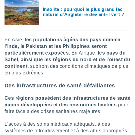
lisés,
Insolite : pourquoi le plus grand lac
des
naturel d'Angleterre devient-il vert ?
our
nner des
s
lisés,
En Asie,
les populations âgées des pays comme
la
ance des
l'Inde, le Pakistan et les Philippines seront
s,
particulièrement exposées.
En Afrique,
les pays du
la
Sahel, ainsi que les régions du nord et de l'ouest du
ance des
continent,
subiront des conditions climatiques de plus
s,
en plus extrêmes.
dre les
par le
Des infrastructures de santé défaillantes
ques ou
inaisons
Ces régions possèdent des infrastructures de santé
ées
moins développées et des ressources limitées
pour
nt de
faire face à des crises sanitaires majeures.
tes
,
L'accès à des soins médicaux adéquats, à des
er et
systèmes de refroidissement et à des abris appropriés
r les