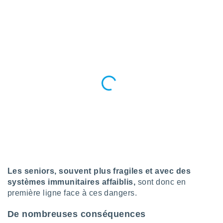
tre
ement,
enaires
s des
 des
nts
 ou des
gies
es pour
 accéder
r des
lles
ue votre
r ce site
Les seniors, souvent plus fragiles et avec des
 IP et
ifiants
systèmes immunitaires affaiblis,
sont donc en
es.
première ligne face à ces dangers.
eurs
De nombreuses conséquences
traiter