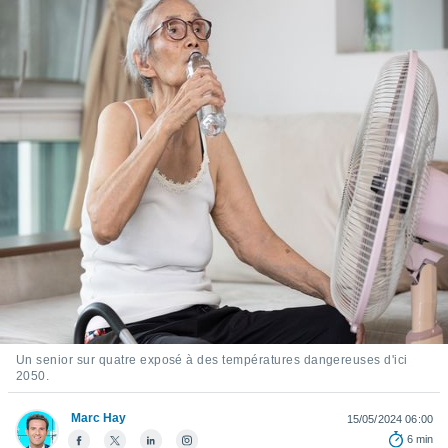
s et
r
tement
cité
ue
lisée,
ACCEPTER
ur des
ET
ions
CONTINUER
es par le
 cookies
PARAMÈTRES
gies
es, nous
de
 notre
afin de
r à vous
r
Un senior sur quatre exposé à des températures dangereuses d'ici
ment des
2050.
 de très
alité.
Marc Hay
15/05/2024 06:00
ant sur
6 min