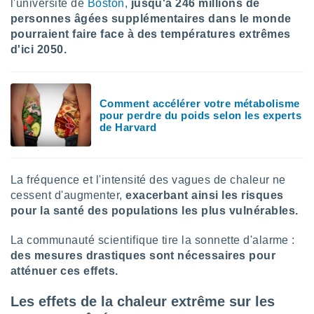
l'université de
Boston
,
jusqu'à 246 millions de
logies
e
personnes âgées supplémentaires dans le monde
s
pourraient faire face à des températures extrêmes
d'ici 2050.
tez pas
ation de
, vous
Comment accélérer votre métabolisme
z à
pour perdre du poids selon les experts
à notre
de Harvard
.com.
 cas,
us
La fréquence et l'intensité des vagues de chaleur ne
ns que
cessent d'augmenter,
exacerbant ainsi les risques
s
pour la santé des populations les plus vulnérables.
ires
urer la
La communauté scientifique tire la sonnette d'alarme :
on sur le
des mesures drastiques sont nécessaires pour
 seront
atténuer ces effets.
, et que
ies ne
Les effets de la chaleur extrême sur les
as