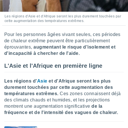
ires
ons le
ent des
Les régions d'Asie et d'Afrique seront les plus durement touchées par
es
cette augmentation des températures extrêmes.
 :
et/ou
Pour les personnes âgées vivant seules, ces périodes
 à des
de chaleur extrême peuvent être particulièrement
ions sur
eil,
éprouvantes,
augmentant le risque d'isolement et
des
d'incapacité à chercher de l'aide.
limitées
L'Asie et l'Afrique en première ligne
nner la
, créer
ils pour
Les régions d'
Asie
et d'Afrique seront les plus
ité
durement touchées par cette augmentation des
lisée,
températures extrêmes.
Ces zones connaissent déjà
des
des climats chauds et humides, et les projections
our
nner des
montrent une augmentation significative
de la
és
fréquence et de l'intensité des vagues de chaleur.
lisées,
s profils
enus