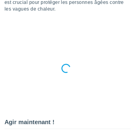
 utiliser
est crucial pour protéger les personnes âgées contre
nées
les vagues de chaleur.
 pour
nner le
.
 de
isation
 et
ation par
 de
l,
s et
lisés,
de
ance des
és et du
, études
ce et
pement
ces.
Agir maintenant !
os 1199