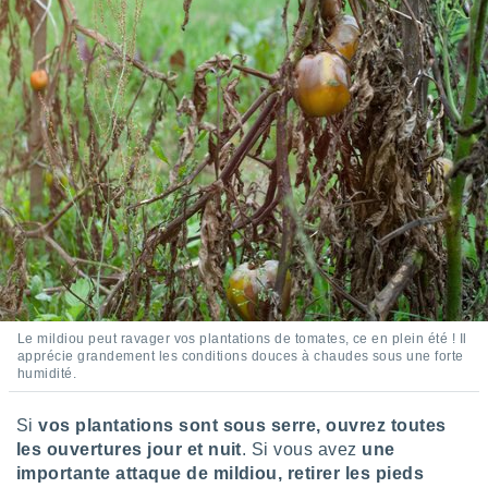
lisés,
des
our
nner des
s
lisés,
la
ance des
s,
la
ance des
s,
dre les
par le
ques ou
Le mildiou peut ravager vos plantations de tomates, ce en plein été ! Il
inaisons
apprécie grandement les conditions douces à chaudes sous une forte
ées
humidité.
nt de
tes
Si
vos plantations sont sous serre, ouvrez toutes
,
les ouvertures jour et nuit
. Si vous avez
une
er et
importante attaque de mildiou, retirer les pieds
r les