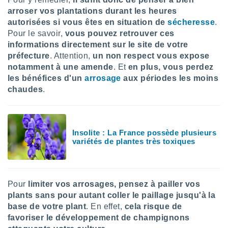
lisé en
arroser vos plantations durant les heures
 de
autorisées si vous êtes en situation de
sécheresse
.
. Vous
Pour le savoir,
vous pouvez retrouver ces
rouver
informations directement sur le site de votre
préfecture
. Attention,
un non respect vous expose
ations
re
notamment à une amende
. Et
en plus, vous perdez
que de
les bénéfices d'un
arrosage
aux périodes les moins
kies
chaudes
.
r votre
ement à
ment en
sur le
Insolite : La France possède plusieurs
variétés de plantes très toxiques
res des
kies
le au
page de
te web.
Pour
limiter vos arrosages, pensez à pailler vos
plants sans pour autant coller le paillage jusqu'à la
MENT,
base de votre plant
. En effet,
cela risque de
favoriser le développement de champignons
 les