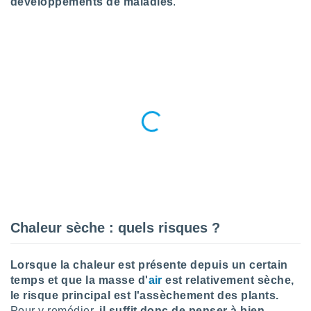
développements de maladies
.
n «
 et
r »,
cédez au
 et vous
z
ation de
qu'ils
 nous ou
aires,
nt de
t
er le
ement
te, ainsi
Chaleur sèche : quels risques ?
per un
écifique
Lorsque la chaleur est présente depuis un certain
us
temps et que la masse d'
air
est relativement sèche,
de la
 et du
le risque principal est l'assèchement des plants.
Pour y remédier,
il suffit donc de penser à bien