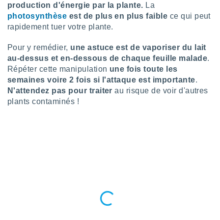
production d'énergie par la plante.
La
tre
photosynthèse
est de plus en plus faible
ce qui peut
ement,
rapidement tuer votre plante.
enaires
Pour y remédier,
une astuce est de vaporiser du lait
s des
 des
au-dessus et en-dessous de chaque feuille malade
.
nts
Répéter cette manipulation
une fois toute les
 ou des
semaines voire 2 fois si l'attaque est importante
.
gies
N'attendez pas pour traiter
au risque de voir d'autres
es pour
plants contaminés !
 accéder
r des
lles
ue votre
r ce site
 IP et
ifiants
es.
eurs
traiter