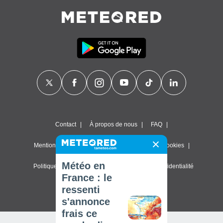
Contact
À propos de nous
FAQ
Mentions légales & Conditions d'utilisation
Cookies
Météo en
Politique de confidentialité
Paramètres de confidentialité
France : le
© 2026 Meteored. Tous droits réservés
ressenti
s'annonce
frais ce