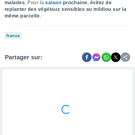
 utiliser
malades
. Pour la
saison
prochaine, évitez de
nées
replanter des végétaux sensibles au mildiou sur la
 pour
même parcelle
.
nner le
.
 de
france
isation
 et
ation par
Partager sur:
 de
l,
s et
lisés,
de
ance des
és et du
, études
ce et
pement
ces.
os 1199