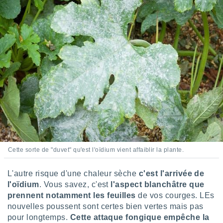
pour
 le
ement
afficher
licité ou
enu
lisé,
e vous
r de la
 non
lisée.
uvez
ation des
Cette sorte de "duvet" qu'est l'oïdium vient affaiblir la plante.
et
à notre
 par le
L'autre risque d'une chaleur sèche
c'est l'arrivée de
 cette
l'oïdium
. Vous savez, c'est
l'aspect blanchâtre que
ion en
prennent notamment les feuilles
de vos courges. LEs
sur le
nouvelles poussent sont certes bien vertes mais pas
«
pour longtemps.
Cette attaque fongique empêche la
».