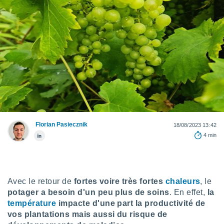
s et
r
tement
cité
ue
lisée,
ACCEPTER
ur des
ET
ions
CONTINUER
es par le
 cookies
PARAMÈTRES
gies
Florian Pasiecznik
18/08/2023 13:42
es, nous
de
4 min
 notre
afin de
r à vous
r
Avec le retour de
fortes voire très fortes
chaleurs
, le
ment des
potager a besoin d'un peu plus de soins
. En effet,
la
 de très
alité.
température
impacte d'une part la productivité de
vos plantations mais aussi du risque de
ant sur