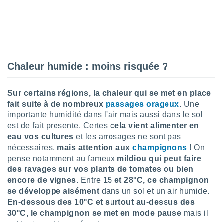
nées
lles sur
d'un
égitime,
vous
vous
 Pour ce
Chaleur humide : moins risquée ?
ous
etirer
Sur certains régions, la chaleur qui se met en place
ement
fait suite à de nombreux
passages orageux
.
Une
 opposer
importante humidité dans l'air mais aussi dans le sol
ement
est de fait présente. Certes
cela vient alimenter en
nées à
eau vos cultures
et les arrosages ne sont pas
ment en
 sur «
nécessaires,
mais attention aux
champignons
! On
res
» ou
pense notamment au fameux
mildiou qui peut faire
e
des ravages sur vos plants de tomates ou bien
que de
encore de vignes
. Entre
15 et 28°C, ce champignon
kies
se développe aisément
dans un sol et un air humide.
ite web.
En-dessous des 10°C et surtout au-dessus des
30°C, le champignon se met en mode pause
mais il
t nos