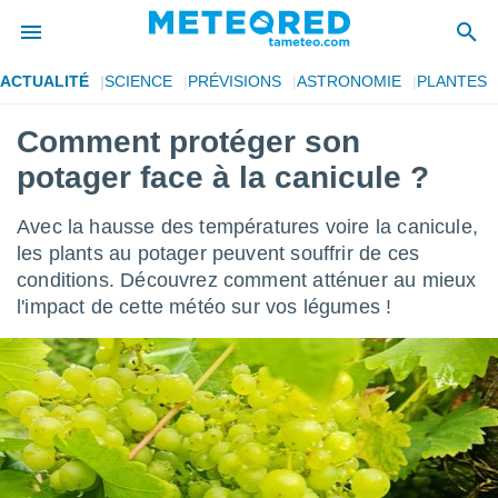
ACTUALITÉ
SCIENCE
PRÉVISIONS
ASTRONOMIE
PLANTES
e
ntialité
Comment protéger son
enu de
potager face à la canicule ?
o.com
o.com) a
aré par
Avec la hausse des températures voire la canicule,
les plants au potager peuvent souffrir de ces
onnels
conditions. Découvrez comment atténuer au mieux
arantir
té des
l'impact de cette météo sur vos légumes !
ions
. Vous
accéder
e en
 les
s :
r les