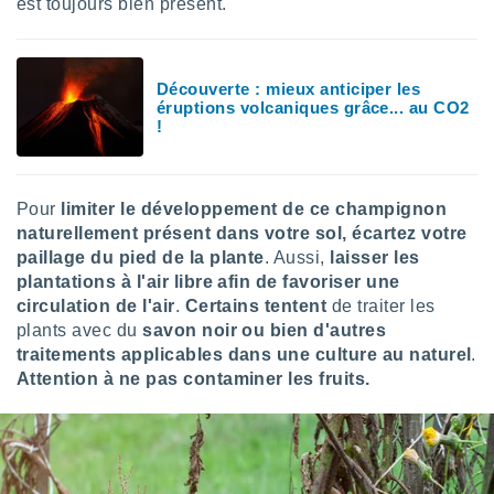
ires
est toujours bien présent.
ons le
ent des
es
 :
Découverte : mieux anticiper les
éruptions volcaniques grâce... au CO2
et/ou
!
 à des
ions sur
eil,
des
Pour
limiter le développement de ce champignon
limitées
naturellement présent dans votre sol, écartez votre
paillage du pied de la plante
. Aussi,
laisser les
nner la
plantations à l'air libre afin de favoriser une
, créer
ils pour
circulation de l'air
.
Certains tentent
de traiter les
ité
plants avec du
savon noir ou bien d'autres
lisée,
traitements applicables dans une culture au naturel
.
des
Attention à ne pas contaminer les fruits.
our
nner des
és
lisées,
s profils
enus