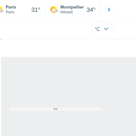
Paris
Montpellier
Besançon
31°
34°
Paris
Hérault
Doubs
°C
e climatique ?