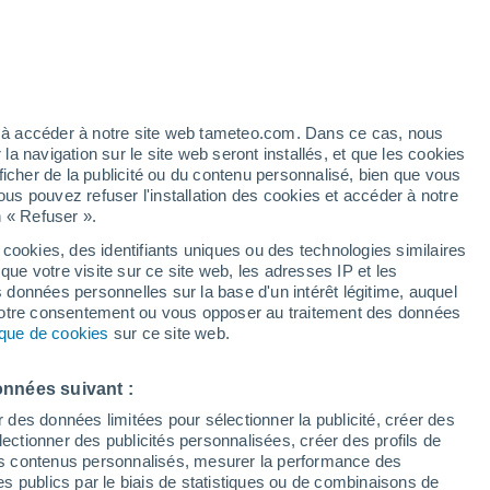
ve peut triompher face aux crises
toyenne, catalyseur de changement, peut
ez à accéder à notre site web tameteo.com. Dans ce cas, nous
t freiner les dérèglements climatiques.
 navigation sur le site web seront installés, et que les cookies
ficher de la publicité ou du contenu personnalisé, bien que vous
ous pouvez refuser l'installation des cookies et accéder à notre
n « Refuser ».
 cookies, des identifiants uniques ou des technologies similaires
que votre visite sur ce site web, les adresses IP et les
s données personnelles sur la base d'un intérêt légitime, auquel
 votre consentement ou vous opposer au traitement des données
tique de cookies
sur ce site web.
onnées suivant :
r des données limitées pour sélectionner la publicité, créer des
sélectionner des publicités personnalisées, créer des profils de
 des contenus personnalisés, mesurer la performance des
s publics par le biais de statistiques ou de combinaisons de