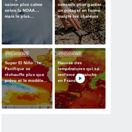
saison plus calme
conseils pour garder
selon la NOAA…
un potager en forme
mais le plus
malgré les chaleurs
dangereux reste-t-il à
venir ?
PRÉVISIONS
PRÉVISIONS
Super El Niño : le
Hausse des
Pacifique se
températures qui se
réchauffe plus que
renforce dimanche
prévu et le modèle
en France
ECMWF confirme un
pic supérieur à 3 °C