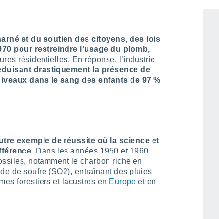
xplosé depuis l'introduction massive de ce
rné et du soutien des citoyens, des lois
970 pour restreindre l’usage du plomb,
res résidentielles. En réponse, l’industrie
éduisant drastiquement la présence de
niveaux dans le sang des enfants de 97 %
utre exemple de réussite où la science et
fférence
. Dans les années 1950 et 1960,
fossiles, notamment le charbon riche en
de de soufre (SO2), entraînant des pluies
mes forestiers et lacustres en
Europe
et en