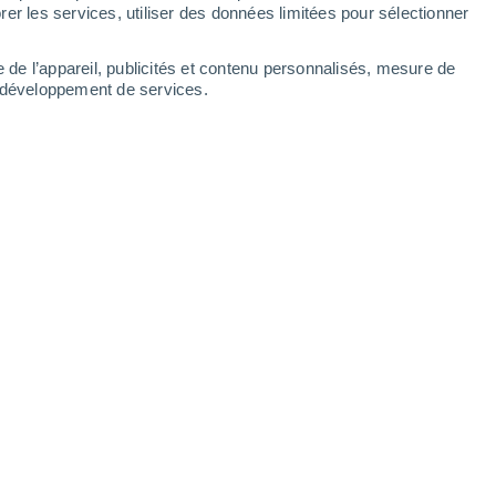
er les services, utiliser des données limitées pour sélectionner
e de l’appareil, publicités et contenu personnalisés, mesure de
t développement de services.
u changement, c’est l’élément clé qui peut, et doit, changer le
29/09/2024 16:00
7 min
matique semble être une montagne
ire trop complexe pour être résolu par des
toire regorge d’exemples où la