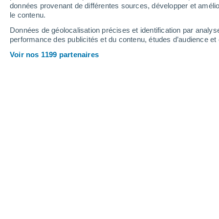
données provenant de différentes sources, développer et amélior
le contenu.
Données de géolocalisation précises et identification par analys
performance des publicités et du contenu, études d’audience e
Voir nos 1199 partenaires
La mobilisation citoyenne n’est pas seulement un moteur d
cours de l’histoire.
Mamy Nirina Rolland
Randrianarivelo
Depuis des décennies, la crise cli
infranchissable
, un problème planéta
actions individuelles.
Pourtant, l’his