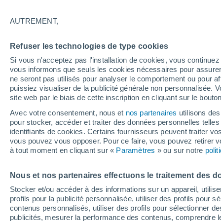
climatique ?
AUTREMENT,
L’histoire prouve que l’action collecti
Refuser les technologies de type cookies
environnementales. La mobilisation ci
Si vous n'acceptez pas l'installation de cookies, vous continu
encore une fois inverser la tendance e
vous informons que seuls les cookies nécessaires pour assurer la
Mais comment s’y prendre ?
ne seront pas utilisés pour analyser le comportement ou pour af
puissiez visualiser de la publicité générale non personnalisée. V
site web par le biais de cette inscription en cliquant sur le bouto
Avec votre consentement, nous et
nos partenaires
utilisons des
pour stocker, accéder et traiter des données personnelles telles 
identifiants de cookies. Certains fournisseurs peuvent traiter vo
vous pouvez vous opposer. Pour ce faire, vous pouvez retirer
à tout moment en cliquant sur «
Paramètres
» ou sur notre
poli
Nous et nos partenaires effectuons le traitement des d
Stocker et/ou accéder à des informations sur un appareil, utilise
profils pour la publicité personnalisée, utiliser des profils pour 
contenus personnalisés, utiliser des profils pour sélectionner
publicités, mesurer la performance des contenus, comprendre le