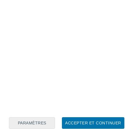
ieux
tures et l’essence au XXe siècle,
la santé publique.
Il affectait les systèmes
èrement chez les enfants. Malgré les
u plomb a mené une campagne de
ues.
connexe
perts soulignent la présence d'une rivière
hérique d'une intensité inhabituelle !
es conséquences ?
un rôle clé en révélant l'ampleur de la
PARAMÈTRES
ACCEPTER ET CONTINUER
hes ont montré que les niveaux de plomb