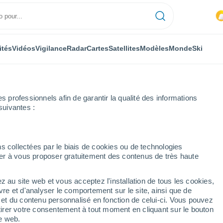
ités
Vidéos
Vigilance
Radar
Cartes
Satellites
Modèles
Monde
Ski
ONOMIE
PLANTES
LOISIRS
professionnels afin de garantir la qualité des informations
suivantes :
s collectées par le biais de cookies ou de technologies
nuer à vous proposer gratuitement des contenus de très haute
ion citoyenne pourra-t-elle changer le cours de l'histoire face à la cris
z au site web et vous acceptez l'installation de tous les cookies,
vre et d'analyser le comportement sur le site, ainsi que de
on citoyenne pourra-t-
é et du contenu personnalisé en fonction de celui-ci. Vous pouvez
tirer votre consentement à tout moment en cliquant sur le bouton
 l'histoire face à la crise
te web.