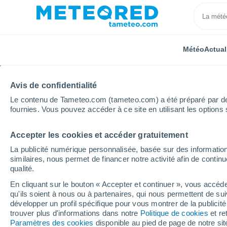
Météo
Actual
TOUTES
ACTUALITÉ
SCIENCE
PRÉVISIONS
ASTR
Avis de confidentialité
Le contenu de Tameteo.com (tameteo.com) a été préparé par des 
fournies. Vous pouvez accéder à ce site en utilisant les options 
Accepter les cookies et accéder gratuitement
La publicité numérique personnalisée, basée sur des information
similaires, nous permet de financer notre activité afin de conti
qualité.
Accueil
Actualités
Actualité
Comment la mobilisat
En cliquant sur le bouton « Accepter et continuer », vous accéde
qu'ils soient à nous ou à partenaires, qui nous permettent de sui
Comment la mobilisati
développer un profil spécifique pour vous montrer de la publicit
trouver plus d'informations dans notre
Politique de cookies
et re
elle changer le cours de
Paramètres des cookies
disponible au pied de page de notre si