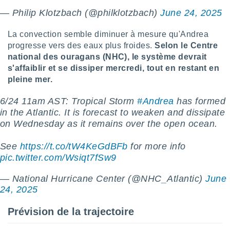
logies
— Philip Klotzbach (@philklotzbach)
June 24, 2025
e
s
La convection semble diminuer à mesure qu'Andrea
progresse vers des eaux plus froides.
Selon le Centre
tez pas
ation de
national des ouragans (NHC), le système devrait
, vous
s'affaiblir et se dissiper mercredi, tout en restant en
z à
pleine mer.
à notre
6/24 11am AST: Tropical Storm
#Andrea
has formed
.com.
in the Atlantic. It is forecast to weaken and dissipate
 cas,
on Wednesday as it remains over the open ocean.
us
ns que
s
See
https://t.co/tW4KeGdBFb
for more info
pic.twitter.com/Wsiqt7fSw9
ires
urer la
— National Hurricane Center (@NHC_Atlantic)
June
on sur le
24, 2025
 seront
, et que
Prévision de la trajectoire
ies ne
as