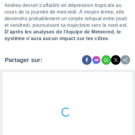
pour
Andrea devrait s'affaiblir en dépression tropicale au
 le
cours de la journée de mercredi. À moyen terme, elle
ement
afficher
deviendra probablement un simple reliquat entre jeudi
licité ou
et vendredi, poursuivant sa trajectoire vers le nord-est.
enu
D’après les analyses de l’équipe de Meteored, le
lisé,
système n’aura aucun impact sur les côtes.
e vous
r de la
Partager sur:
 non
lisée.
uvez
ation des
et
à notre
 par le
 cette
ion en
sur le
«
».