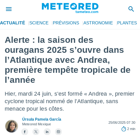
ACTUALITÉ
SCIENCE
PRÉVISIONS
ASTRONOMIE
PLANTES
e
ntialité
Alerte : la saison des
enu de
ouragans 2025 s’ouvre dans
o.com
o.com) a
l’Atlantique avec Andrea,
aré par
première tempête tropicale de
onnels
l’année
arantir
té des
ions
Hier, mardi 24 juin, s’est formé « Andrea », premier
. Vous
cyclone tropical nommé de l’Atlantique, sans
accéder
menace pour les côtes.
e en
 les
Úrsula Pamela García
25/06/2025 07:30
Meteored Mexique
s :
2 min
r les