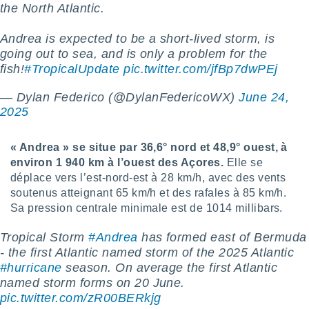
the North Atlantic.
lisé en
 de
. Vous
Andrea is expected to be a short-lived storm, is
rouver
going out to sea, and is only a problem for the
fish!
#TropicalUpdate
pic.twitter.com/jfBp7dwPEj
ations
re
— Dylan Federico (@DylanFedericoWX)
June 24,
que de
2025
kies
r votre
ement à
« Andrea » se situe par 36,6° nord et 48,9° ouest, à
ment en
environ 1 940 km à l’ouest des Açores.
Elle se
sur le
déplace vers l’est-nord-est à 28 km/h, avec des vents
soutenus atteignant 65 km/h et des rafales à 85 km/h.
res des
kies
Sa pression centrale minimale est de 1014 millibars.
le au
page de
Tropical Storm
#Andrea
has formed east of Bermuda
te web.
- the first Atlantic named storm of the 2025 Atlantic
#hurricane
season. On average the first Atlantic
MENT,
named storm forms on 20 June.
pic.twitter.com/zR00BERkjg
 les