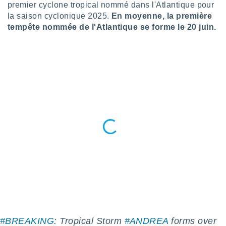
n «
premier cyclone tropical nommé dans l'Atlantique pour
 et
la saison cyclonique 2025.
En moyenne, la première
r »,
tempête nommée de l'Atlantique se forme le 20 juin.
cédez au
 et vous
z
ation de
qu'ils
 nous ou
aires,
nt de
t
er le
ement
te, ainsi
per un
écifique
us
de la
 et du
#BREAKING
: Tropical Storm
#ANDREA
forms over