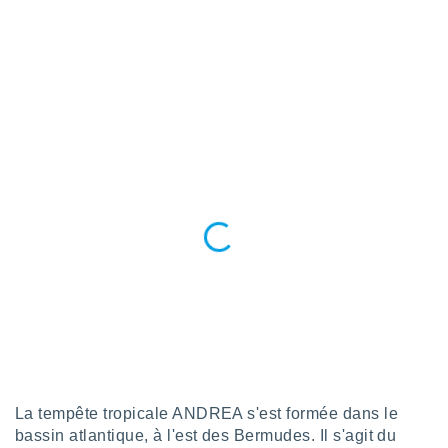
s et
r
tement
cité
ue
lisée,
ACCEPTER
ur des
ET
ions
CONTINUER
es par le
 cookies
PARAMÈTRES
gies
es, nous
de
 notre
afin de
r à vous
r
ment des
 de très
alité.
La tempête tropicale ANDREA s'est formée dans le
bassin atlantique, à l'est des Bermudes. Il s'agit du
ant sur