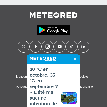
Contact
À propos de nous
FAQ
30 °C en
octobre, 35
Mentions légales & Conditions d'utilisation
Cookies
°C en
septembre ?
Politique de confidentialité
Paramètres de confidentialité
« L’été n’a
© 2026 Meteored. Tous droits réservés
aucune
intention de