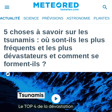
ACTUALITÉ
SCIENCE
PRÉVISIONS
ASTRONOMIE
PLANTES
e
ntialité
5 choses à savoir sur les
enu de
tsunamis : où sont-ils les plus
o.com
o.com) a
fréquents et les plus
aré par
dévastateurs et comment se
onnels
forment-ils ?
arantir
té des
ions
. Vous
accéder
e en
 les
s :
r les