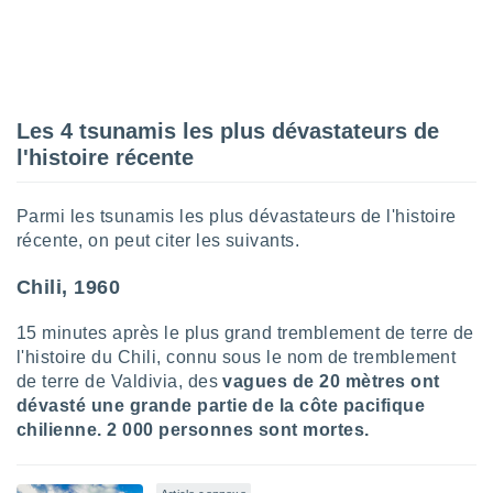
 utiliser
nées
 pour
nner le
.
 de
Les 4 tsunamis les plus dévastateurs de
isation
l'histoire récente
 et
ation par
 de
Parmi les tsunamis les plus dévastateurs de l'histoire
l,
récente, on peut citer les suivants.
s et
Chili, 1960
lisés,
de
15 minutes après le plus grand tremblement de terre de
ance des
és et du
l'histoire du Chili, connu sous le nom de tremblement
, études
de terre de Valdivia, des
vagues de 20 mètres ont
ce et
dévasté une grande partie de la côte pacifique
pement
chilienne.
2 000 personnes sont mortes.
ces.
os 1199