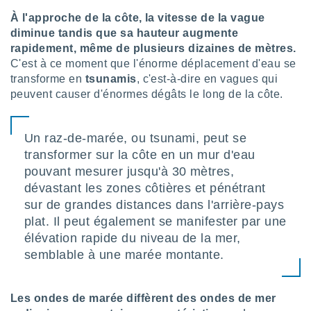
nées
À l'approche de la côte, la vitesse de la vague
lles sur
diminue tandis que sa hauteur augmente
d'un
égitime,
rapidement, même de plusieurs dizaines de mètres.
vous
C'est à ce moment que l'énorme déplacement d'eau se
vous
transforme en
tsunamis
, c'est-à-dire en vagues qui
 Pour ce
peuvent causer d'énormes dégâts le long de la côte.
ous
etirer
Un raz-de-marée, ou tsunami, peut se
ement
 opposer
transformer sur la côte en un mur d'eau
ement
pouvant mesurer jusqu'à 30 mètres,
nées à
dévastant les zones côtières et pénétrant
ment en
sur de grandes distances dans l'arrière-pays
 sur «
res
» ou
plat. Il peut également se manifester par une
e
élévation rapide du niveau de la mer,
que de
semblable à une marée montante.
kies
ite web.
Les ondes de marée diffèrent des ondes de mer
t nos