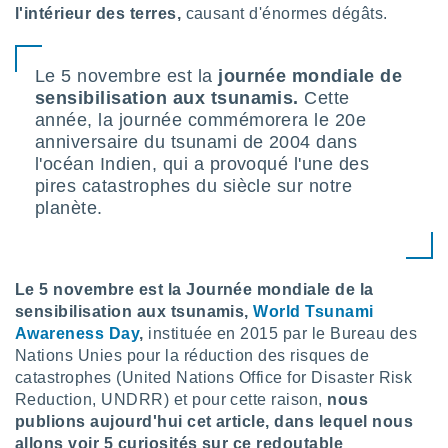
l'intérieur des terres,
causant d'énormes dégâts.
lisé en
 de
. Vous
rouver
Le 5 novembre est la
journée mondiale de
sensibilisation aux tsunamis.
Cette
ations
année, la journée commémorera le 20e
re
anniversaire du tsunami de 2004 dans
que de
l'océan Indien, qui a provoqué l'une des
kies
pires catastrophes du siècle sur notre
r votre
ement à
planète.
ment en
sur le
res des
Le 5 novembre est la Journée mondiale de la
kies
sensibilisation aux tsunamis,
World Tsunami
le au
Awareness Day
,
instituée en 2015 par le Bureau des
page de
Nations Unies pour la réduction des risques de
te web.
catastrophes (United Nations Office for Disaster Risk
MENT,
Reduction, UNDRR) et pour cette raison,
nous
publions aujourd'hui cet article, dans lequel nous
 les
allons voir 5 curiosités sur ce redoutable