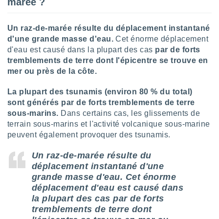
marée ?
pour
 le
ement
Un raz-de-marée résulte
du déplacement instantané
afficher
licité ou
d'une grande masse d'eau.
Cet énorme déplacement
enu
d'eau est causé dans la plupart des cas
par de forts
lisé,
tremblements de terre dont l'épicentre se trouve en
e vous
mer ou près de la côte.
r de la
La plupart des tsunamis (environ 80 % du total)
sont générés par de forts tremblements de terre
 non
lisée.
sous-marins.
Dans certains cas, les glissements de
uvez
terrain sous-marins et l'activité volcanique sous-marine
peuvent également provoquer des tsunamis.
ation des
et
Un raz-de-marée résulte du
à notre
déplacement instantané d'une
 par le
grande masse d'eau.
Cet énorme
 cette
déplacement d'eau est causé dans
ion en
sur le
la plupart des cas par de forts
«
tremblements de terre dont
».