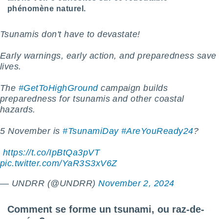
logies
phénomène naturel.
e
s
Tsunamis don't have to devastate!
tez pas
ation de
Early warnings, early action, and preparedness save
, vous
lives.
z à
à notre
The
#GetToHighGround
campaign builds
preparedness for tsunamis and other coastal
.com.
hazards.
 cas,
us
ns que
️5 November is
#TsunamiDay
#AreYouReady24
?
s
️
https://t.co/IpBtQa3pVT
ires
pic.twitter.com/YaR3S3xV6Z
urer la
on sur le
— UNDRR (@UNDRR)
November 2, 2024
 seront
, et que
ies ne
Comment se forme un tsunami, ou raz-de-
as