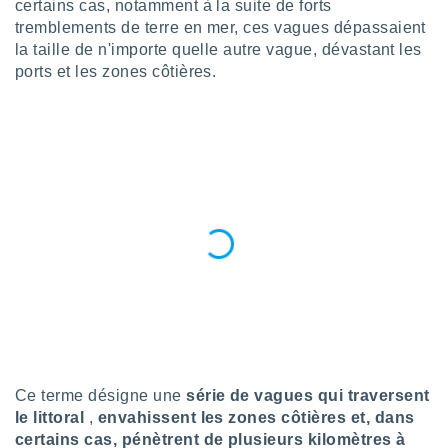
certains cas, notamment à la suite de forts
n «
 et
tremblements de terre en mer, ces vagues dépassaient
r »,
la taille de n'importe quelle autre vague, dévastant les
cédez au
ports et les zones côtières.
 et vous
z
ation de
qu'ils
 nous ou
aires,
nt de
t
er le
ement
te, ainsi
per un
écifique
us
Ce terme désigne une
série de vagues qui traversent
de la
le
littoral
,
envahissent les zones côtières et, dans
 et du
certains cas, pénètrent de plusieurs kilomètres à