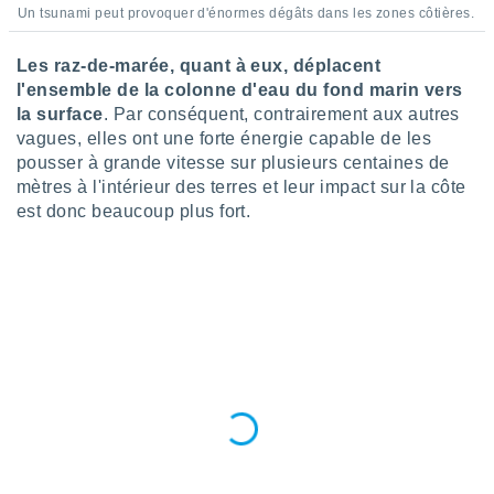
Un tsunami peut provoquer d'énormes dégâts dans les zones côtières.
lisés,
des
our
Les raz-de-marée, quant à eux, déplacent
nner des
l'ensemble de la colonne d'eau du fond marin vers
s
la surface
. Par conséquent, contrairement aux autres
lisés,
vagues, elles ont une forte énergie capable de les
la
pousser à grande vitesse sur plusieurs centaines de
ance des
mètres à l'intérieur des terres et leur impact sur la côte
s,
la
est donc beaucoup plus fort.
ance des
s,
dre les
par le
ques ou
inaisons
ées
nt de
tes
,
er et
r les