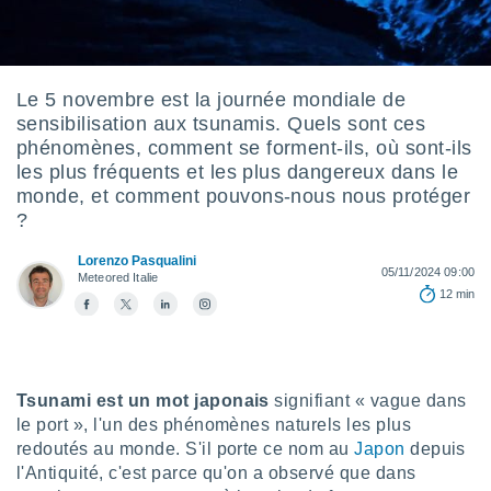
s et
r
tement
cité
Le 5 novembre est la journée mondiale de
ue
sensibilisation aux tsunamis. Quels sont ces
lisée,
ACCEPTER
phénomènes, comment se forment-ils, où sont-ils
ur des
ET
les plus fréquents et les plus dangereux dans le
ions
CONTINUER
es par le
monde, et comment pouvons-nous nous protéger
 cookies
?
PARAMÈTRES
gies
Lorenzo Pasqualini
05/11/2024 09:00
es, nous
Meteored Italie
12 min
de
 notre
afin de
r à vous
r
Tsunami est un mot japonais
signifiant « vague dans
ment des
 de très
le port », l'un des phénomènes naturels les plus
alité.
redoutés au monde. S'il porte ce nom au
Japon
depuis
l'Antiquité, c'est parce qu'on a observé que dans
ant sur