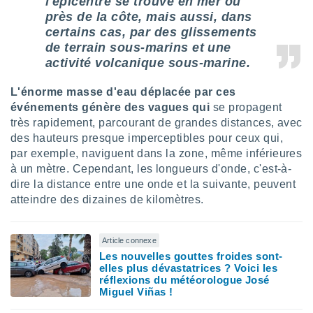
l'épicentre se trouve en mer ou
près de la côte, mais aussi, dans
tre
ement,
certains cas, par des glissements
de terrain sous-marins et une
enaires
activité volcanique sous-marine.
s des
 des
L'
énorme masse d'eau déplacée par ces
nts
événements génère des vagues qui
se propagent
 ou des
gies
très rapidement, parcourant de grandes distances, avec
es pour
des hauteurs presque imperceptibles pour ceux qui,
 accéder
par exemple, naviguent dans la zone, même inférieures
r des
à un mètre. Cependant, les longueurs d'onde, c'est-à-
dire la distance entre une onde et la suivante, peuvent
lles
atteindre des dizaines de kilomètres.
ue votre
r ce site
 IP et
Article connexe
ifiants
Les nouvelles gouttes froides sont-
elles plus dévastatrices ? Voici les
es.
réflexions du météorologue José
Miguel Viñas !
eurs
traiter