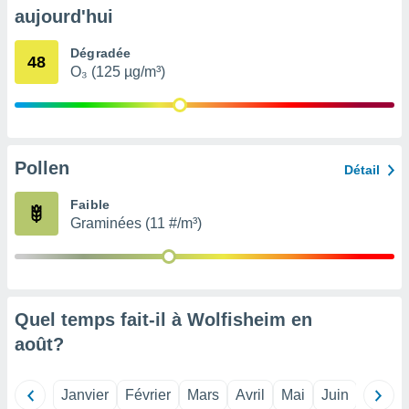
pour
aujourd'hui
 le
ement
Dégradée
afficher
48
O₃ (125 µg/m³)
licité ou
enu
lisé,
e vous
r de la
Pollen
Détail
 non
Faible
lisée.
Graminées (11 #/m³)
uvez
ation des
et
à notre
 par le
Quel temps fait-il à Wolfisheim en
 cette
août
?
ion en
sur le
«
Janvier
Février
Mars
Avril
Mai
Juin
Juillet
».