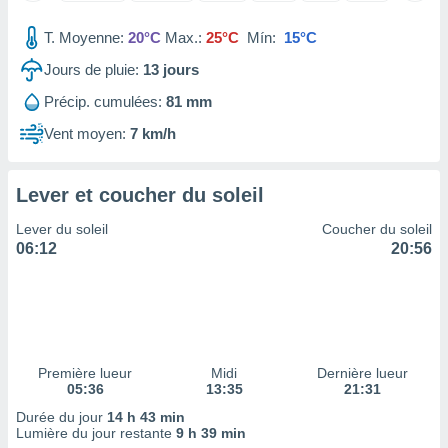
tre
T. Moyenne:
20°C
Max.:
25°C
Mín:
15°C
ement,
Jours de pluie:
13
jours
enaires
s des
Précip. cumulées:
81 mm
 des
Vent moyen:
7 km/h
nts
 ou des
gies
Lever et coucher du soleil
es pour
 accéder
Lever du soleil
Coucher du soleil
r des
06:12
20:56
lles
ue votre
r ce site
 IP et
ifiants
Première lueur
Midi
Dernière lueur
es.
05:36
13:35
21:31
Durée du jour
14 h 43 min
eurs
Lumière du jour restante
9 h 39 min
traiter