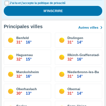
J'ai lu et j'accepte la politique de privacité
Principales villes
Autres villes
Benfeld
Drulingen
31°
16°
31°
14°
Haguenau
Illkirch-Graffenstaden
32°
15°
32°
16°
Marckolsheim
Niederbronn-les-Bains
32°
16°
31°
14°
Oberhaslach
Obernai
30°
13°
31°
14°