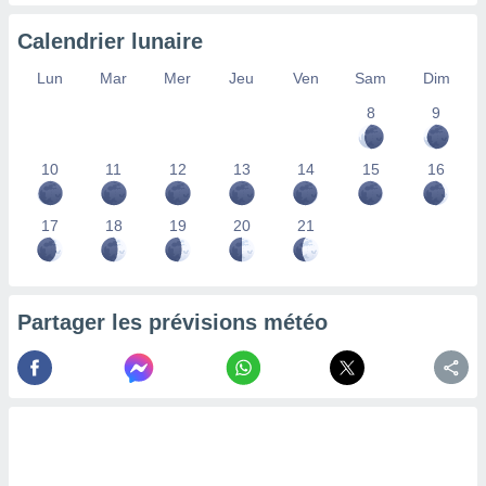
nées
lles sur
Calendrier lunaire
d'un
égitime,
Lun
Mar
Mer
Jeu
Ven
Sam
Dim
vous
8
9
vous
 Pour ce
ous
10
11
12
13
14
15
16
etirer
ement
17
18
19
20
21
 opposer
ement
nées à
ment en
Partager les prévisions météo
 sur «
res
» ou
e
que de
kies
ite web.
t nos