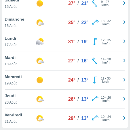
n «
9
-
27
37°
/
21°
km/h
15 Août
 et
r »,
cédez au
Dimanche
13
-
32
35°
/
22°
 et vous
km/h
16 Août
z
ation de
Lundi
12
-
35
31°
/
19°
km/h
17 Août
qu'ils
 nous ou
aires,
Mardi
14
-
38
27°
/
16°
km/h
18 Août
nt de
t
Mercredi
11
-
35
er le
24°
/
13°
km/h
19 Août
ement
te, ainsi
Jeudi
10
-
26
26°
/
13°
km/h
per un
20 Août
écifique
us
Vendredi
10
-
24
de la
29°
/
13°
km/h
21 Août
 et du