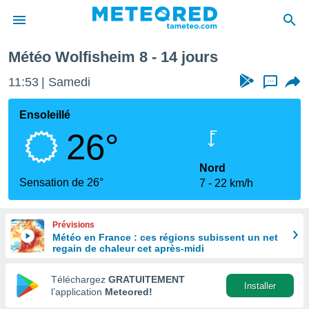
aine
Météo Wolfisheim 8 - 14 jours
e
ntialité
11:53
Samedi
...
enu de
o.com
Ensoleillé
o.com) a
26°
aré par
onnels
Nord
arantir
Sensation de 26°
7
22 km/h
té des
ions
. Vous
Prévisions
accéder
Météo en France : ces régions subissent un net
e en
regain de chaleur cet après-midi
 les
Téléchargez
GRATUITEMENT
s :
Installer
l’application
Meteored!
r les