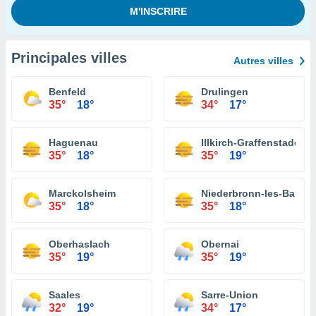
Principales villes
Autres villes
Benfeld
Drulingen
35°
18°
34°
17°
Haguenau
Illkirch-Graffenstaden
35°
18°
35°
19°
Marckolsheim
Niederbronn-les-Bains
35°
18°
35°
18°
Oberhaslach
Obernai
35°
19°
35°
19°
Saales
Sarre-Union
32°
19°
34°
17°