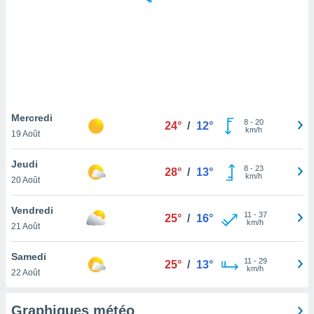
logies
e
s
tez pas
ation de
, vous
z à
à notre
Mercredi
8
-
20
24°
/
12°
km/h
19 Août
.com.
 cas,
Jeudi
8
-
23
us
28°
/
13°
km/h
20 Août
ns que
s
Vendredi
11
-
37
25°
/
16°
ires
km/h
21 Août
urer la
on sur le
Samedi
11
-
29
 seront
25°
/
13°
km/h
22 Août
, et que
ies ne
as
Graphiques météo