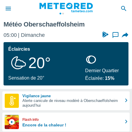
Météo Oberschaeffolsheim
e
ntialité
05:00
Dimanche
...
enu de
o.com
Éclaircies
o.com) a
20°
aré par
onnels
Dernier Quartier
arantir
Sensation de 20°
Éclairée:
15%
té des
ions
. Vous
Vigilance jaune
accéder
Alerte canicule de niveau modéré à Oberschaeffolsheim
e en
aujourd’hui
 les
s :
Flash info
Encore de la chaleur !
r les