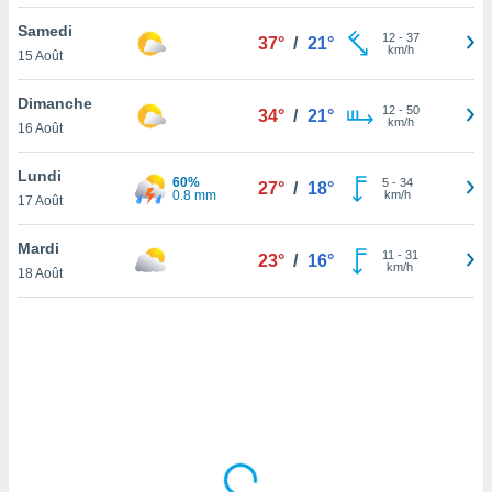
lisé en
Samedi
 de
12
-
37
37°
/
21°
km/h
15 Août
. Vous
rouver
Dimanche
12
-
50
34°
/
21°
ations
km/h
16 Août
re
que de
Lundi
60%
kies
5
-
34
27°
/
18°
0.8 mm
km/h
17 Août
r votre
ement à
ment en
Mardi
11
-
31
23°
/
16°
sur le
km/h
18 Août
res des
kies
le au
page de
te web.
MENT,
 les