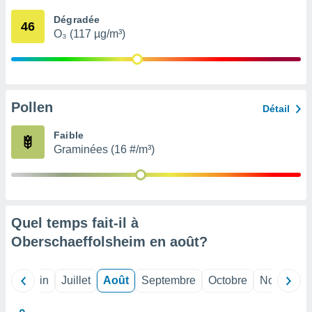
nées
Dégradée
lles sur
46
O₃ (117 µg/m³)
d'un
égitime,
vous
vous
 Pour ce
ous
Pollen
Détail
etirer
Faible
ement
Graminées (16 #/m³)
 opposer
ement
nées à
ment en
 sur «
res
» ou
Quel temps fait-il à
e
Oberschaeffolsheim en
août
?
que de
kies
ite web.
Mai
Juin
Juillet
Août
Septembre
Octobre
Novembre
t nos