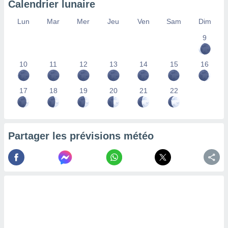
Calendrier lunaire
lisés,
des
Lun
Mar
Mer
Jeu
Ven
Sam
Dim
our
9
nner des
s
lisés,
10
11
12
13
14
15
16
la
ance des
s,
17
18
19
20
21
22
la
ance des
s,
dre les
Partager les prévisions météo
par le
ques ou
inaisons
ées
nt de
tes
,
er et
r les