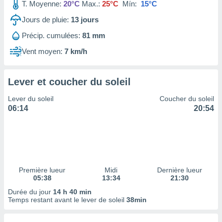
ires
T. Moyenne:
20°C
Max.:
25°C
Mín:
15°C
ons le
Jours de pluie:
13
jours
ent des
es
Précip. cumulées:
81 mm
 :
Vent moyen:
7 km/h
et/ou
 à des
ions sur
eil,
Lever et coucher du soleil
des
Lever du soleil
Coucher du soleil
limitées
06:14
20:54
nner la
, créer
ils pour
ité
lisée,
des
Première lueur
Midi
Dernière lueur
our
05:38
13:34
21:30
nner des
Durée du jour
14 h 40 min
és
Temps restant avant le lever de soleil
38min
lisées,
s profils
enus