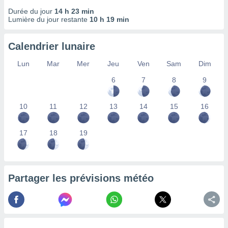
nées
Durée du jour
14 h 23 min
lles sur
Lumière du jour restante
10 h 19 min
d'un
égitime,
vous
Calendrier lunaire
vous
Lun
Mar
Mer
Jeu
Ven
Sam
Dim
 Pour ce
ous
6
7
8
9
etirer
ement
10
11
12
13
14
15
16
 opposer
ement
nées à
17
18
19
ment en
 sur «
res
» ou
e
Partager les prévisions météo
que de
kies
ite web.
t nos