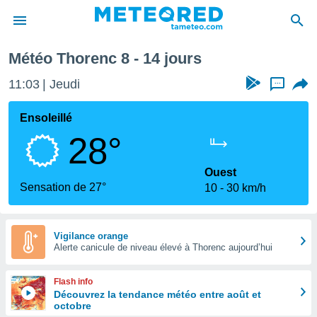
enc
Semaine prochaine
Météo Thorenc 8 - 14 jours
e
ntialité
11:03
Jeudi
...
enu de
o.com
Ensoleillé
o.com) a
28°
aré par
onnels
Ouest
arantir
Sensation de 27°
10
30 km/h
té des
ions
. Vous
accéder
Vigilance orange
e en
Alerte canicule de niveau élevé à Thorenc aujourd’hui
 les
Flash info
s :
Découvrez la tendance météo entre août et
octobre
r les