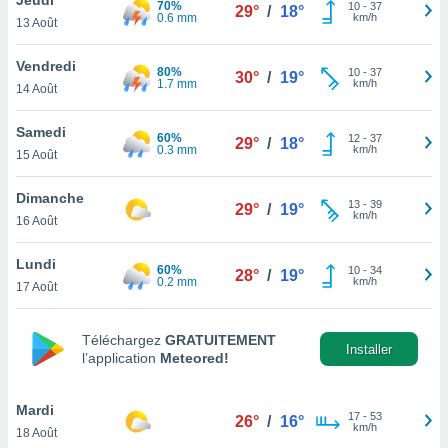
70%
n «
10
-
37
29°
/
18°
0.6 mm
km/h
13 Août
 et
r »,
cédez au
Vendredi
80%
10
-
37
30°
/
19°
 et vous
1.7 mm
km/h
14 Août
z
ation de
Samedi
60%
12
-
37
29°
/
18°
0.3 mm
km/h
15 Août
qu'ils
 nous ou
aires,
Dimanche
13
-
39
29°
/
19°
km/h
16 Août
nt de
t
Lundi
60%
10
-
34
er le
28°
/
19°
0.2 mm
km/h
17 Août
ement
te, ainsi
Téléchargez
GRATUITEMENT
per un
Installer
l’application
Meteored!
écifique
us
de la
Mardi
17
-
53
26°
/
16°
 et du
km/h
18 Août