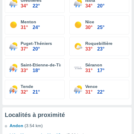
Gréolières
Isola
34°
22°
34°
20°
Menton
Nice
31°
24°
30°
25°
Puget-Théniers
Roquebillière
37°
20°
33°
23°
Saint-Etienne-de-Tinée
Séranon
33°
18°
31°
17°
Tende
Vence
32°
21°
31°
22°
Localités à proximité
Andon
(3.54 km)