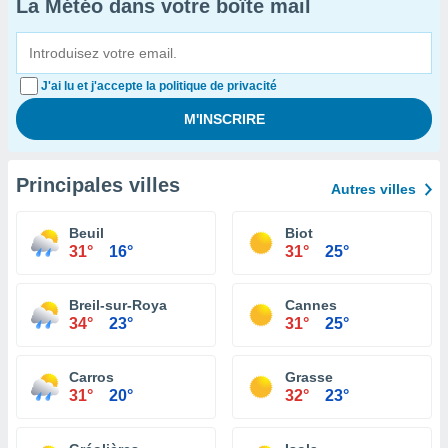
La Météo dans votre boîte mail
J'ai lu et j'accepte la politique de privacité
Principales villes
Autres villes
Beuil
Biot
31°
16°
31°
25°
Breil-sur-Roya
Cannes
34°
23°
31°
25°
Carros
Grasse
31°
20°
32°
23°