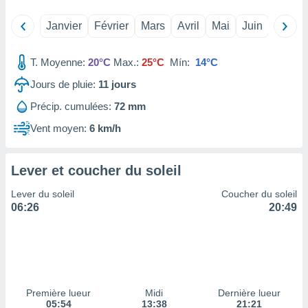
tre
Janvier
Février
Mars
Avril
Mai
Juin
Juillet
ement,
enaires
T. Moyenne:
20°C
Max.:
25°C
Mín:
14°C
s des
 des
Jours de pluie:
11
jours
nts
Précip. cumulées:
72 mm
 ou des
gies
Vent moyen:
6 km/h
es pour
 accéder
r des
Lever et coucher du soleil
lles
Lever du soleil
Coucher du soleil
ue votre
06:26
20:49
r ce site
 IP et
ifiants
es.
eurs
Première lueur
Midi
Dernière lueur
traiter
05:54
13:38
21:21