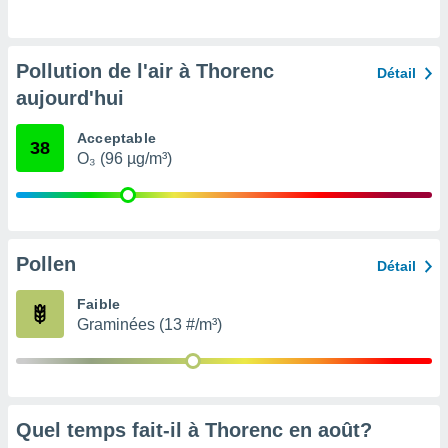
pour
 le
ement
afficher
Pollution de l'air à Thorenc
Détail
licité ou
aujourd'hui
enu
lisé,
e vous
Acceptable
38
O₃ (96 µg/m³)
r de la
 non
lisée.
uvez
Pollen
Détail
ation des
Faible
et
Graminées (13 #/m³)
à notre
 par le
 cette
ion en
sur le
«
Quel temps fait-il à Thorenc en
août
?
».