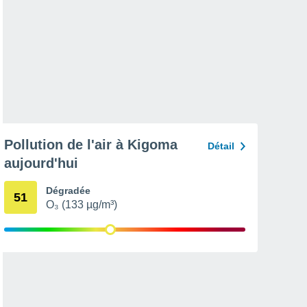
Pollution de l'air à Kigoma
Détail
aujourd'hui
Dégradée
51
O₃ (133 µg/m³)