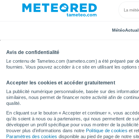
Météo
Actual
Avis de confidentialité
Le contenu de Tameteo.com (tameteo.com) a été préparé par des 
fournies. Vous pouvez accéder à ce site en utilisant les options 
Accepter les cookies et accéder gratuitement
Accueil
Tanzanie
Kigoma
Semaine prochaine
La publicité numérique personnalisée, basée sur des information
similaires, nous permet de financer notre activité afin de conti
Météo Kigoma 8 - 14 jo
qualité.
En cliquant sur le bouton « Accepter et continuer », vous accéde
00:47
Vendredi
qu'ils soient à nous ou à partenaires, qui nous permettent de sui
développer un profil spécifique pour vous montrer de la publicit
trouver plus d'informations dans notre
Politique de cookies
et re
Ciel dégagé
Paramètres des cookies
disponible au pied de page de notre si