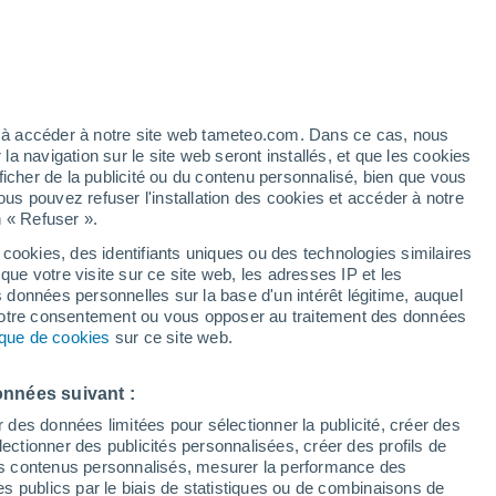
artier
6%
ez à accéder à notre site web tameteo.com. Dans ce cas, nous
 navigation sur le site web seront installés, et que les cookies
ficher de la publicité ou du contenu personnalisé, bien que vous
ous pouvez refuser l'installation des cookies et accéder à notre
n « Refuser ».
 cookies, des identifiants uniques ou des technologies similaires
que votre visite sur ce site web, les adresses IP et les
 de couverture nuageuse
Radar de pluie
Satellites
Modèles
s données personnelles sur la base d'un intérêt légitime, auquel
 votre consentement ou vous opposer au traitement des données
tique de cookies
sur ce site web.
Lundi
Mardi
Mercredi
Jeudi
onnées suivant :
17 Août
18 Août
19 Août
20 Août
r des données limitées pour sélectionner la publicité, créer des
sélectionner des publicités personnalisées, créer des profils de
 des contenus personnalisés, mesurer la performance des
s publics par le biais de statistiques ou de combinaisons de