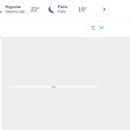
Kigoma
Paris
Montpelli
22°
19°
Kigoma Ujiji Municipal
Paris
Hérault
°C