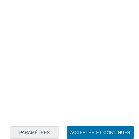
Calendrier lunaire
Lun
Mar
Mer
Jeu
Ven
Sam
Dim
7
8
9
10
11
12
13
14
15
16
17
18
19
20
PARAMÈTRES
ACCEPTER ET CONTINUER