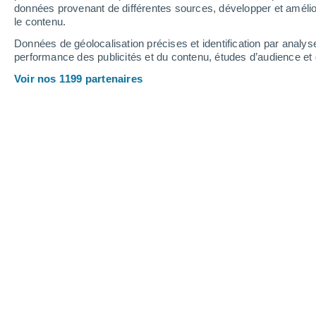
données provenant de différentes sources, développer et amélior
le contenu.
30°
/
20°
30°
/
21°
30°
/
21°
Données de géolocalisation précises et identification par analys
performance des publicités et du contenu, études d’audience e
23
-
43
km/h
21
-
40
km/h
21
21
-
42
km/h
Voir nos 1199 partenaires
Vendredi 14 août
Ciel dégagé
22°
03:00
T. ressentie
24°
Ciel dégagé
23°
06:00
T. ressentie
25°
Ensoleillé
24°
09:00
T. ressentie
25°
Ensoleillé
26°
12:00
T. ressentie
26°