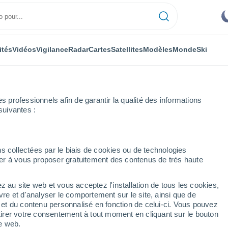
ités
Vidéos
Vigilance
Radar
Cartes
Satellites
Modèles
Monde
Ski
professionnels afin de garantir la qualité des informations
suivantes :
s collectées par le biais de cookies ou de technologies
nuer à vous proposer gratuitement des contenus de très haute
urs
z au site web et vous acceptez l'installation de tous les cookies,
...
vre et d'analyser le comportement sur le site, ainsi que de
é et du contenu personnalisé en fonction de celui-ci. Vous pouvez
Heure par heure
tirer votre consentement à tout moment en cliquant sur le bouton
Intervalles nuageux dans les
te web.
prochaines heures