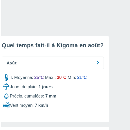
Quel temps fait-il à Kigoma en
août
?
Août
T. Moyenne:
25°C
Max.:
30°C
Mín:
21°C
Jours de pluie:
1
jours
Précip. cumulées:
7 mm
Vent moyen:
7 km/h