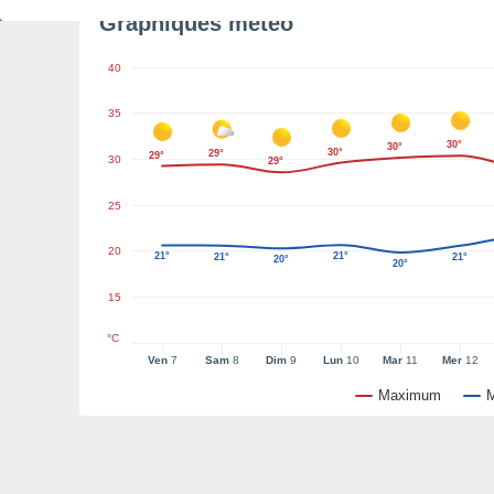
Graphiques météo
40
35
30°
30°
30°
29°
29°
30
29°
25
20
21°
21°
21°
21°
20°
20°
15
°C
Ven
7
Sam
8
Dim
9
Lun
10
Mar
11
Mer
12
Maximum