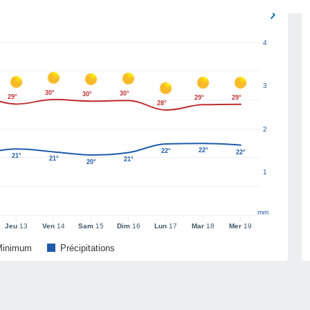
4
3
30°
30°
30°
29°
29°
29°
28°
2
22°
22°
22°
21°
21°
21°
20°
1
mm
Jeu
13
Ven
14
Sam
15
Dim
16
Lun
17
Mar
18
Mer
19
Minimum
Précipitations