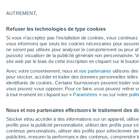
22°
AUTREMENT,
Dernier Qu
Refuser les technologies de type cookies
Éclairée:
3
Sensation de 23°
Si vous n'acceptez pas l'installation de cookies, vous continu
vous informons que seuls les cookies nécessaires pour assurer la
ne seront pas utilisés pour analyser le comportement ou pour af
puissiez visualiser de la publicité générale non personnalisée. V
Flash info
site web par le biais de cette inscription en cliquant sur le bouto
Une nouvelle canicule attendue la semaine
prochaine en France !
Avec votre consentement, nous et
nos partenaires
utilisons des
pour stocker, accéder et traiter des données personnelles telles 
Météo 1 - 7 jours
Heure par heure
Actualité
Carte
identifiants de cookies. Certains fournisseurs peuvent traiter vo
vous pouvez vous opposer. Pour ce faire, vous pouvez retirer
à tout moment en cliquant sur «
Paramètres
» ou sur notre
poli
Samedi
Dimanche
Vendredi
Nous et nos partenaires effectuons le traitement des d
15 Août
16 Août
14 Août
Stocker et/ou accéder à des informations sur un appareil, utilise
profils pour la publicité personnalisée, utiliser des profils pour 
contenus personnalisés, utiliser des profils pour sélectionner
publicités, mesurer la performance des contenus, comprendre le