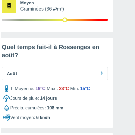
Moyen
Graminées (36 #/m³)
Quel temps fait-il à Rossenges en
août
?
Août
T. Moyenne:
19°C
Max.:
23°C
Mín:
15°C
Jours de pluie:
14
jours
Précip. cumulées:
108 mm
Vent moyen:
6 km/h