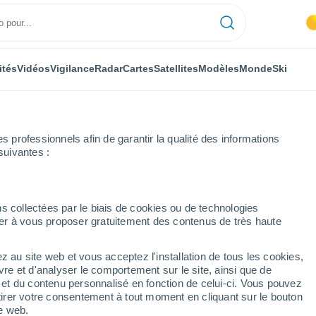
ités
Vidéos
Vigilance
Radar
Cartes
Satellites
Modèles
Monde
Ski
professionnels afin de garantir la qualité des informations
suivantes :
rochaine
s collectées par le biais de cookies ou de technologies
nuer à vous proposer gratuitement des contenus de très haute
4 jours
z au site web et vous acceptez l'installation de tous les cookies,
...
vre et d'analyser le comportement sur le site, ainsi que de
é et du contenu personnalisé en fonction de celui-ci. Vous pouvez
Heure par heure
tirer votre consentement à tout moment en cliquant sur le bouton
Intervalles nuageux dans les
te web.
prochaines heures