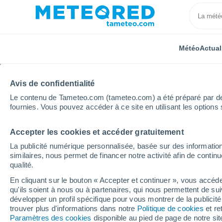
Météo
Actual
Avis de confidentialité
Le contenu de Tameteo.com (tameteo.com) a été préparé par des 
fournies. Vous pouvez accéder à ce site en utilisant les options 
Accepter les cookies et accéder gratuitement
Accueil
Suisse
Vaud
Rossenges
Semaine p
La publicité numérique personnalisée, basée sur des information
similaires, nous permet de financer notre activité afin de conti
Météo Rossenges 8 - 1
qualité.
En cliquant sur le bouton « Accepter et continuer », vous accéde
17:49
Samedi
qu'ils soient à nous ou à partenaires, qui nous permettent de sui
développer un profil spécifique pour vous montrer de la publicit
trouver plus d'informations dans notre
Politique de cookies
et re
Ensoleillé
Paramètres des cookies
disponible au pied de page de notre si