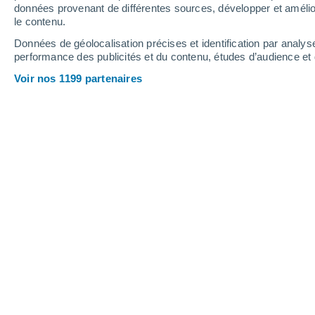
données provenant de différentes sources, développer et amélior
le contenu.
34°
/
20°
30°
/
20°
33°
/
21°
Données de géolocalisation précises et identification par analys
performance des publicités et du contenu, études d’audience e
10
-
31
km/h
13
-
30
km/h
12
9
-
24
km/h
Voir nos 1199 partenaires
Samedi 15 août
Ciel dégagé
24°
02:00
T. ressentie
25°
Ciel dégagé
23°
05:00
T. ressentie
25°
Ensoleillé
24°
08:00
T. ressentie
25°
Ensoleillé
28°
11:00
T. ressentie
28°