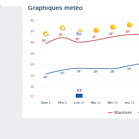
Graphiques météo
40
35
33°
32°
32°
31°
30°
29°
30
25
20
19°
18°
18°
18°
17°
15
16°
10
0.4
°C
Sam
8
Dim
9
Lun
10
Mar
11
Mer
12
Jeu
13
Maximum