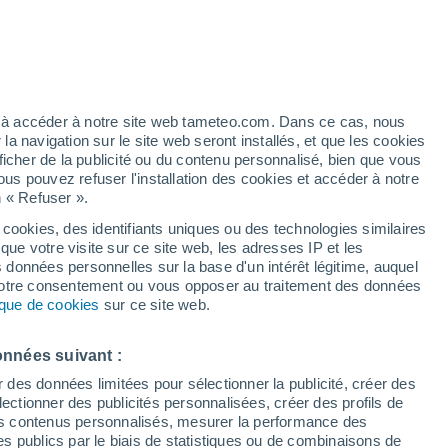
h
ez à accéder à notre site web tameteo.com. Dans ce cas, nous
 navigation sur le site web seront installés, et que les cookies
ficher de la publicité ou du contenu personnalisé, bien que vous
ous pouvez refuser l'installation des cookies et accéder à notre
n « Refuser ».
 cookies, des identifiants uniques ou des technologies similaires
que votre visite sur ce site web, les adresses IP et les
 de couverture nuageuse
Radar de pluie
Satellites
Modèles
s données personnelles sur la base d'un intérêt légitime, auquel
 votre consentement ou vous opposer au traitement des données
tique de cookies
sur ce site web.
Mardi
Mercredi
Jeudi
Vendredi
onnées suivant :
18 Août
19 Août
20 Août
21 Août
r des données limitées pour sélectionner la publicité, créer des
sélectionner des publicités personnalisées, créer des profils de
 des contenus personnalisés, mesurer la performance des
s publics par le biais de statistiques ou de combinaisons de