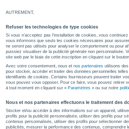
29°
AUTREMENT,
Ouest
Refuser les technologies de type cookies
Sensation de 28°
3
-
18 km/
Si vous n'acceptez pas l'installation de cookies, vous continu
vous informons que seuls les cookies nécessaires pour assurer la
ne seront pas utilisés pour analyser le comportement ou pour af
puissiez visualiser de la publicité générale non personnalisée. V
Flash info
site web par le biais de cette inscription en cliquant sur le bouto
Encore de la chaleur !
Avec votre consentement, nous et
nos partenaires
utilisons des
pour stocker, accéder et traiter des données personnelles telles 
Météo 1 - 7 jours
Heure par heure
Actualité
Carte
identifiants de cookies. Certains fournisseurs peuvent traiter vo
vous pouvez vous opposer. Pour ce faire, vous pouvez retirer
à tout moment en cliquant sur «
Paramètres
» ou sur notre
poli
Dimanche
Lundi
Samedi
Nous et nos partenaires effectuons le traitement des d
16 Août
17 Août
15 Août
Stocker et/ou accéder à des informations sur un appareil, utilise
profils pour la publicité personnalisée, utiliser des profils pour 
contenus personnalisés, utiliser des profils pour sélectionner
publicités, mesurer la performance des contenus, comprendre le