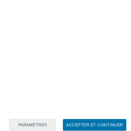
Calendrier lunaire
Lun
Mar
Mer
Jeu
Ven
Sam
Dim
8
9
10
11
12
13
14
15
16
17
18
19
20
21
PARAMÈTRES
ACCEPTER ET CONTINUER