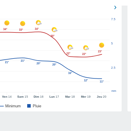
7.5
34°
34°
33°
30°
5
23°
22°
22°
21°
21°
20°
20°
2.5
16°
12°
11°
mm
Ven
14
Sam
15
Dim
16
Lun
17
Mar
18
Mer
19
Jeu
20
Minimum
Pluie