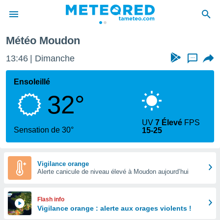
Météo Moudon
e
ntialité
13:46
Dimanche
...
enu de
o.com
Ensoleillé
o.com) a
32°
aré par
onnels
UV
7 Élevé
FPS
arantir
Sensation de 30°
15-25
té des
ions
. Vous
accéder
Vigilance orange
e en
Alerte canicule de niveau élevé à Moudon aujourd’hui
 les
s :
Flash info
Vigilance orange : alerte aux orages violents !
r les