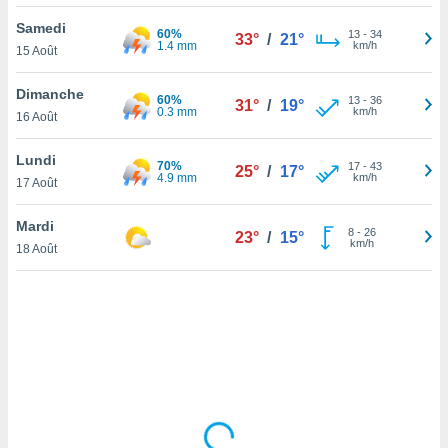
lisé en
Samedi
 de
60%
13
-
34
33°
/
21°
1.4 mm
km/h
15 Août
. Vous
rouver
Dimanche
60%
13
-
36
31°
/
19°
ations
0.3 mm
km/h
16 Août
re
que de
Lundi
70%
kies
17
-
43
25°
/
17°
4.9 mm
km/h
17 Août
r votre
ement à
ment en
Mardi
8
-
26
23°
/
15°
sur le
km/h
18 Août
res des
kies
le au
page de
te web.
MENT,
 les