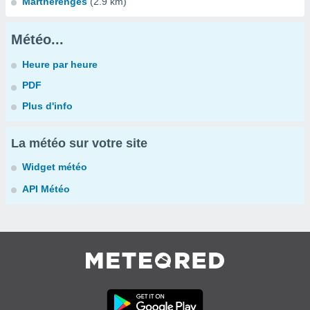
Martherenges
(2.9 km)
Météo...
Heure par heure
PDF
Plus d'info
La météo sur votre site
Widget météo
API Météo