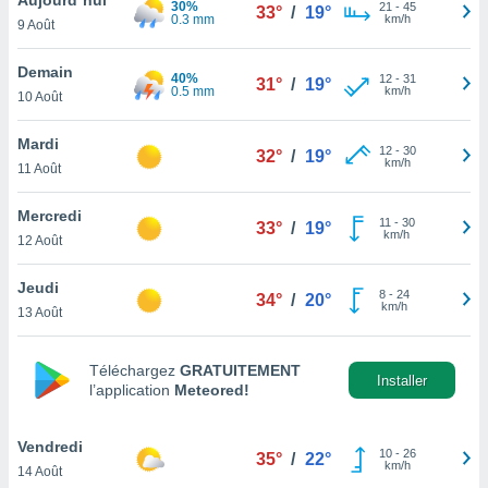
30%
n «
21
-
45
33°
/
19°
0.3 mm
km/h
9 Août
 et
r »,
cédez au
Demain
40%
12
-
31
31°
/
19°
 et vous
0.5 mm
km/h
10 Août
z
ation de
Mardi
12
-
30
32°
/
19°
km/h
11 Août
qu'ils
 nous ou
aires,
Mercredi
11
-
30
33°
/
19°
km/h
12 Août
nt de
t
Jeudi
8
-
24
er le
34°
/
20°
km/h
13 Août
ement
te, ainsi
Téléchargez
GRATUITEMENT
per un
Installer
l’application
Meteored!
écifique
us
de la
Vendredi
10
-
26
35°
/
22°
 et du
km/h
14 Août