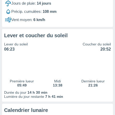
ires
Jours de pluie:
14
jours
ons le
ent des
Précip. cumulées:
108 mm
es
Vent moyen:
6 km/h
 :
et/ou
 à des
Lever et coucher du soleil
ions sur
eil,
Lever du soleil
Coucher du soleil
des
06:23
20:52
limitées
nner la
, créer
ils pour
ité
lisée,
Première lueur
Midi
Dernière lueur
05:49
13:38
21:26
des
our
Durée du jour
14 h 30 min
nner des
Lumière du jour restante
7 h 41 min
és
lisées,
Calendrier lunaire
s profils
enus