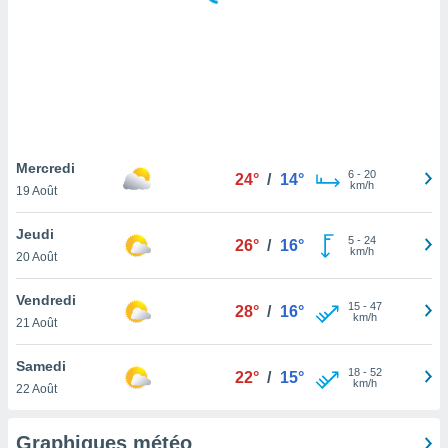
logies
e
s
tez pas
ation de
, vous
z à
à notre
Mercredi
6
-
20
24°
/
14°
km/h
19 Août
.com.
 cas,
Jeudi
5
-
24
us
26°
/
16°
km/h
20 Août
ns que
s
Vendredi
15
-
47
28°
/
16°
ires
km/h
21 Août
urer la
on sur le
Samedi
18
-
52
 seront
22°
/
15°
km/h
22 Août
, et que
ies ne
as
Graphiques météo