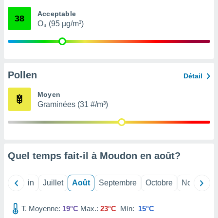
nées
Acceptable
lles sur
38
O₃ (95 µg/m³)
d'un
égitime,
vous
vous
 Pour ce
ous
Pollen
Détail
etirer
Moyen
ement
Graminées (31 #/m³)
 opposer
ement
nées à
ment en
 sur «
res
» ou
Quel temps fait-il à Moudon en
août
?
e
que de
kies
Mai
Juin
Juillet
Août
Septembre
Octobre
Novembre
ite web.
T. Moyenne:
19°C
Max.:
23°C
Mín:
15°C
t nos