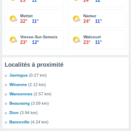
23°
11°
24°
12°
Mettet
Namur
22°
11°
24°
11°
Vresse-Sur-Semois
Walcourt
23°
12°
23°
11°
Localités à proximité
Javingue
(0.27 km)
Winenne
(2.12 km)
Wancennes
(2.57 km)
Beauraing
(3.09 km)
Dion
(3.94 km)
Baronville
(4.24 km)