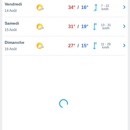
Vendredi
lisé en
7
-
22
34°
/
16°
km/h
 de
14 Août
. Vous
rouver
Samedi
13
-
31
31°
/
19°
km/h
15 Août
ations
re
Dimanche
que de
11
-
29
27°
/
15°
km/h
kies
16 Août
r votre
ement à
ment en
sur le
res des
kies
le au
page de
te web.
MENT,
 les