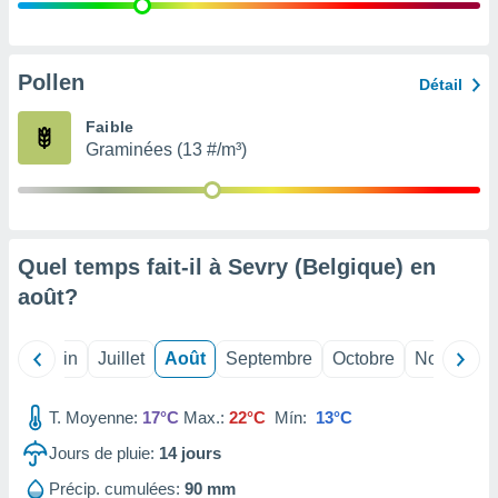
nées
lles sur
d'un
égitime,
Pollen
Détail
vous
vous
Faible
 Pour ce
Graminées (13 #/m³)
ous
etirer
ement
 opposer
Quel temps fait-il à Sevry (Belgique) en
ement
nées à
août
?
ment en
 sur «
res
» ou
Mai
Juin
Juillet
Août
Septembre
Octobre
Novembre
e
que de
kies
T. Moyenne:
17°C
Max.:
22°C
Mín:
13°C
ite web.
Jours de pluie:
14
jours
t nos
Précip. cumulées:
90 mm