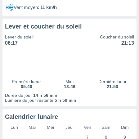
ires
ons le
Vent moyen:
11 km/h
ent des
es
 :
Lever et coucher du soleil
et/ou
Lever du soleil
Coucher du soleil
 à des
06:17
21:13
ions sur
eil,
des
limitées
nner la
, créer
Première lueur
Midi
Dernière lueur
ils pour
05:40
13:46
21:50
ité
Durée du jour
14 h 56 min
lisée,
Lumière du jour restante
5 h 50 min
des
our
nner des
Calendrier lunaire
és
lisées,
Lun
Mar
Mer
Jeu
Ven
Sam
Dim
s profils
7
8
9
enus