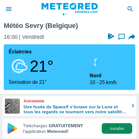
Sevry
Météo Sevry (Belgique)
e
ntialité
16:00
Vendredi
...
enu de
o.com
Éclaircies
o.com) a
21°
aré par
onnels
Nord
arantir
Sensation de 21°
10
25 km/h
té des
ions
. Vous
Astronomie
accéder
Une fusée de SpaceX s’écrase sur la Lune et
e en
tous les regards se tournent vers notre satellite à
 les
la recherche du cratère
Téléchargez
GRATUITEMENT
s :
Installer
l’application
Meteored!
r les