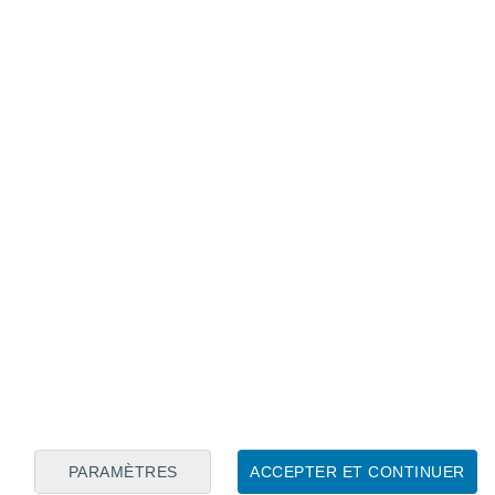
Calendrier lunaire
Lun
Mar
Mer
Jeu
Ven
Sam
Dim
7
8
9
10
11
12
13
14
15
16
17
18
19
20
PARAMÈTRES
ACCEPTER ET CONTINUER