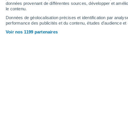
données provenant de différentes sources, développer et amélior
le contenu.
26°
/
11°
29°
/
13°
22°
/
11°
Données de géolocalisation précises et identification par analys
performance des publicités et du contenu, études d’audience e
9
-
23
km/h
11
-
26
km/h
16
11
-
26
km/h
Voir nos 1199 partenaires
Météo Mettet aujourd´hui
, 7 août
Ensoleillé
21°
17:00
T. ressentie
21°
Ensoleillé
21°
18:00
T. ressentie
21°
Ensoleillé
21°
19:00
T. ressentie
21°
Ensoleillé
20°
20:00
T. ressentie
20°