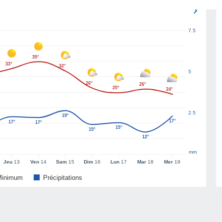
7.5
35°
33°
32°
5
26°
26°
25°
24°
2.5
19°
17°
17°
17°
15°
15°
12°
mm
Jeu
13
Ven
14
Sam
15
Dim
16
Lun
17
Mar
18
Mer
19
Minimum
Précipitations