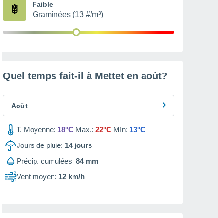
Faible
Graminées (13 #/m³)
Quel temps fait-il à Mettet en
août
?
Août
T. Moyenne:
18°C
Max.:
22°C
Mín:
13°C
Jours de pluie:
14
jours
Précip. cumulées:
84 mm
Vent moyen:
12 km/h