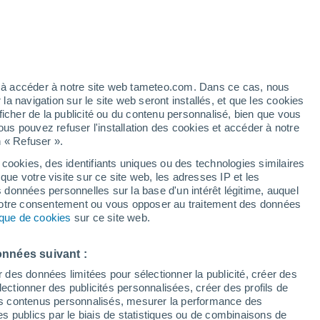
/h
ez à accéder à notre site web tameteo.com. Dans ce cas, nous
 navigation sur le site web seront installés, et que les cookies
ficher de la publicité ou du contenu personnalisé, bien que vous
ous pouvez refuser l'installation des cookies et accéder à notre
n « Refuser ».
é n’a
 en
 cookies, des identifiants uniques ou des technologies similaires
que votre visite sur ce site web, les adresses IP et les
des températures
Radar de pluie
Satellites
Modèles
s données personnelles sur la base d'un intérêt légitime, auquel
 votre consentement ou vous opposer au traitement des données
tique de cookies
sur ce site web.
Lundi
Mardi
Mercredi
Jeudi
onnées suivant :
10 Août
11 Août
12 Août
13 Août
r des données limitées pour sélectionner la publicité, créer des
sélectionner des publicités personnalisées, créer des profils de
 des contenus personnalisés, mesurer la performance des
s publics par le biais de statistiques ou de combinaisons de