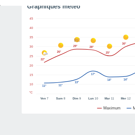
Graphiques météo
45
40
35
30°
29°
30
28°
26°
25°
25
22°
20
17°
15
14°
14°
13°
10
11°
11°
°C
Ven
7
Sam
8
Dim
9
Lun
10
Mar
11
Mer
12
Maximum