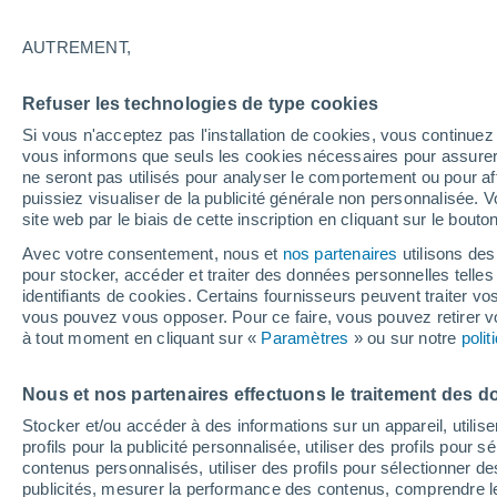
21°
AUTREMENT,
Nord-est
Refuser les technologies de type cookies
Sensation de 21°
11
-
26 km
Si vous n'acceptez pas l'installation de cookies, vous continu
vous informons que seuls les cookies nécessaires pour assurer la
ne seront pas utilisés pour analyser le comportement ou pour af
puissiez visualiser de la publicité générale non personnalisée. V
Prévisions
site web par le biais de cette inscription en cliquant sur le bouto
30 °C en octobre, 35 °C en septembre ? « L’ét
aucune intention de s’arrêter » – mais le Rhin
Avec votre consentement, nous et
nos partenaires
utilisons des
paie le prix
pour stocker, accéder et traiter des données personnelles telles 
Météo 1 - 7 jours
Heure par heure
Actualité
Carte 
identifiants de cookies. Certains fournisseurs peuvent traiter vo
vous pouvez vous opposer. Pour ce faire, vous pouvez retirer
à tout moment en cliquant sur «
Paramètres
» ou sur notre
poli
Demain
Dimanche
Aujourd´hui
Nous et nos partenaires effectuons le traitement des d
8 Août
9 Août
7 Août
Stocker et/ou accéder à des informations sur un appareil, utilise
profils pour la publicité personnalisée, utiliser des profils pour 
contenus personnalisés, utiliser des profils pour sélectionner
publicités, mesurer la performance des contenus, comprendre le