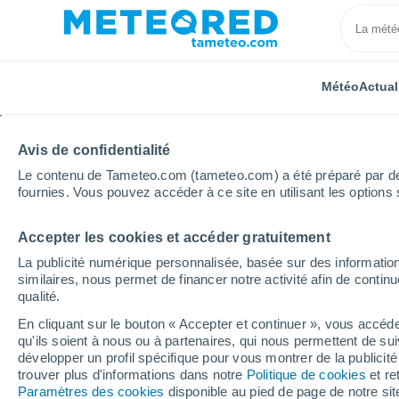
Météo
Actual
Avis de confidentialité
Le contenu de Tameteo.com (tameteo.com) a été préparé par des 
fournies. Vous pouvez accéder à ce site en utilisant les options 
Accepter les cookies et accéder gratuitement
Accueil
Belgique
Région Wallonne
Province de
La publicité numérique personnalisée, basée sur des information
similaires, nous permet de financer notre activité afin de conti
Météo Mettet
qualité.
En cliquant sur le bouton « Accepter et continuer », vous accéde
18:07
Vendredi
qu'ils soient à nous ou à partenaires, qui nous permettent de sui
développer un profil spécifique pour vous montrer de la publicit
trouver plus d'informations dans notre
Politique de cookies
et re
Ensoleillé
Paramètres des cookies
disponible au pied de page de notre si