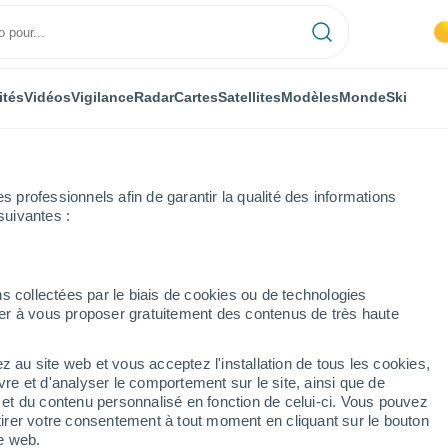
ités
Vidéos
Vigilance
Radar
Cartes
Satellites
Modèles
Monde
Ski
professionnels afin de garantir la qualité des informations
suivantes :
 Namur
Mettet
s collectées par le biais de cookies ou de technologies
nuer à vous proposer gratuitement des contenus de très haute
z au site web et vous acceptez l'installation de tous les cookies,
...
vre et d'analyser le comportement sur le site, ainsi que de
é et du contenu personnalisé en fonction de celui-ci. Vous pouvez
Heure par heure
tirer votre consentement à tout moment en cliquant sur le bouton
Ciel dégagé dans les prochaines
te web.
heures