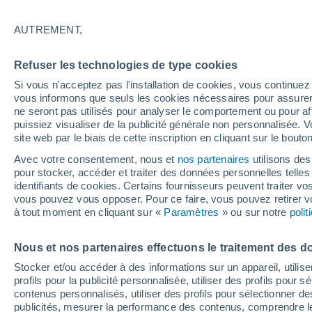
19°
AUTREMENT,
Nord
Refuser les technologies de type cookies
Sensation de 19°
16
-
31 km
Si vous n'acceptez pas l'installation de cookies, vous continu
vous informons que seuls les cookies nécessaires pour assurer la
ne seront pas utilisés pour analyser le comportement ou pour af
puissiez visualiser de la publicité générale non personnalisée. V
Actualité
site web par le biais de cette inscription en cliquant sur le bouto
Le réchauffement climatique modifie le goût 
nos aliments
Avec votre consentement, nous et
nos partenaires
utilisons des
pour stocker, accéder et traiter des données personnelles telles 
Météo 1 - 7 jours
Heure par heure
Actualité
Carte
identifiants de cookies. Certains fournisseurs peuvent traiter vo
vous pouvez vous opposer. Pour ce faire, vous pouvez retirer
à tout moment en cliquant sur «
Paramètres
» ou sur notre
poli
Samedi
Dimanche
Vendredi
Nous et nos partenaires effectuons le traitement des d
15 Août
16 Août
14 Août
Stocker et/ou accéder à des informations sur un appareil, utilise
profils pour la publicité personnalisée, utiliser des profils pour 
contenus personnalisés, utiliser des profils pour sélectionner
publicités, mesurer la performance des contenus, comprendre le