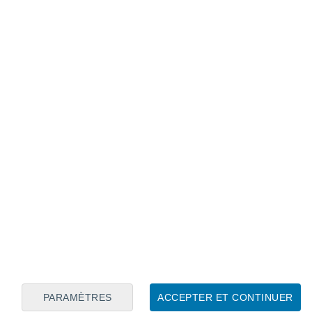
Calendrier lunaire
Lun
Mar
Mer
Jeu
Ven
Sam
Dim
7
8
9
10
11
12
13
14
15
16
17
18
19
20
PARAMÈTRES
ACCEPTER ET CONTINUER