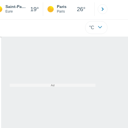
Saint-Paul-de-Fourques
Paris
Montpelli
19°
26°
Eure
Paris
Hérault
°C