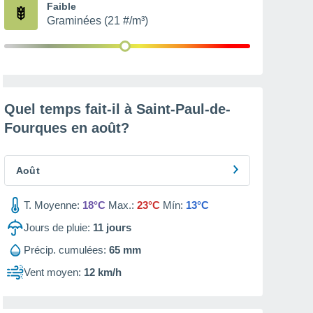
Faible
Graminées (21 #/m³)
Quel temps fait-il à Saint-Paul-de-
Fourques en
août
?
Août
T. Moyenne:
18°C
Max.:
23°C
Mín:
13°C
Jours de pluie:
11
jours
Précip. cumulées:
65 mm
Vent moyen:
12 km/h