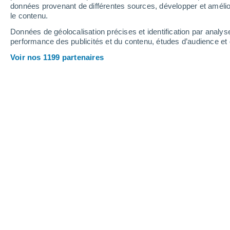
données provenant de différentes sources, développer et amélior
le contenu.
32°
/
18°
31°
/
18°
34°
/
20°
Données de géolocalisation précises et identification par analys
performance des publicités et du contenu, études d’audience e
17
-
38
km/h
18
-
45
km/h
15
16
-
36
km/h
Voir nos 1199 partenaires
Vendredi 14 août
Ciel dégagé
25°
02:00
T. ressentie
26°
Ciel dégagé
22°
05:00
T. ressentie
22°
Ensoleillé
21°
08:00
T. ressentie
21°
Ensoleillé
27°
11:00
T. ressentie
27°