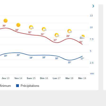
13
36°
10
34°
32°
31°
29°
7.5
27°
25°
5
20°
19°
18°
18°
18°
17°
15°
2.5
mm
Jeu
13
Ven
14
Sam
15
Dim
16
Lun
17
Mar
18
Mer
19
Minimum
Précipitations