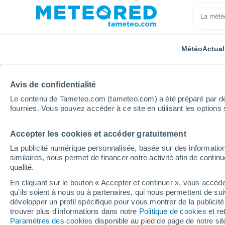
Météo
Actual
Avis de confidentialité
Le contenu de Tameteo.com (tameteo.com) a été préparé par des 
fournies. Vous pouvez accéder à ce site en utilisant les options 
Accepter les cookies et accéder gratuitement
Accueil
Normandie
Eure
Saint-Paul-de-Fourqu
La publicité numérique personnalisée, basée sur des information
similaires, nous permet de financer notre activité afin de conti
Météo Saint-Paul-de-Fo
qualité.
En cliquant sur le bouton « Accepter et continuer », vous accéde
20:57
Vendredi
qu'ils soient à nous ou à partenaires, qui nous permettent de sui
développer un profil spécifique pour vous montrer de la publicit
trouver plus d'informations dans notre
Politique de cookies
et re
Ensoleillé
Paramètres des cookies
disponible au pied de page de notre si