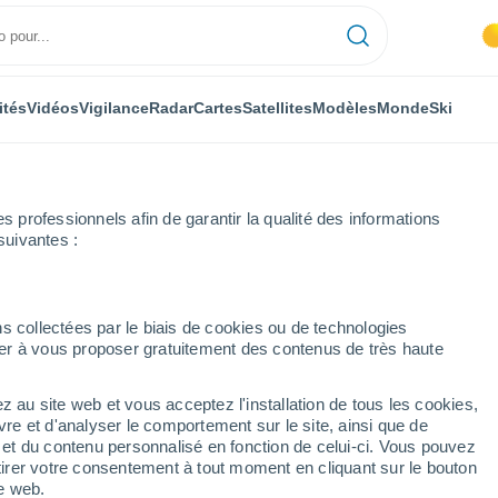
ités
Vidéos
Vigilance
Radar
Cartes
Satellites
Modèles
Monde
Ski
professionnels afin de garantir la qualité des informations
suivantes :
es
Semaine prochaine
s collectées par le biais de cookies ou de technologies
nuer à vous proposer gratuitement des contenus de très haute
urques 8 - 14 jours
z au site web et vous acceptez l'installation de tous les cookies,
...
vre et d'analyser le comportement sur le site, ainsi que de
é et du contenu personnalisé en fonction de celui-ci. Vous pouvez
Heure par heure
tirer votre consentement à tout moment en cliquant sur le bouton
Intervalles nuageux dans les
te web.
prochaines heures