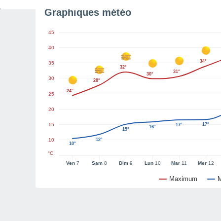
Graphiques météo
45
40
34°
35
32°
31°
30°
30
28°
24°
25
20
15
17°
17°
16°
15°
10
12°
10°
°C
Ven
7
Sam
8
Dim
9
Lun
10
Mar
11
Mer
12
Maximum