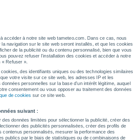
/h
ez à accéder à notre site web tameteo.com. Dans ce cas, nous
 navigation sur le site web seront installés, et que les cookies
ficher de la publicité ou du contenu personnalisé, bien que vous
ous pouvez refuser l'installation des cookies et accéder à notre
n « Refuser ».
de
 cookies, des identifiants uniques ou des technologies similaires
que votre visite sur ce site web, les adresses IP et les
 de couverture nuageuse
Radar de pluie
Satellites
Modèles
s données personnelles sur la base d'un intérêt légitime, auquel
 votre consentement ou vous opposer au traitement des données
tique de cookies
sur ce site web.
Lundi
Mardi
Mercredi
Jeudi
onnées suivant :
17 Août
18 Août
19 Août
20 Août
r des données limitées pour sélectionner la publicité, créer des
sélectionner des publicités personnalisées, créer des profils de
 des contenus personnalisés, mesurer la performance des
s publics par le biais de statistiques ou de combinaisons de