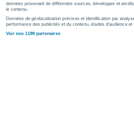
données provenant de différentes sources, développer et amélior
le contenu.
28°
/
19°
30°
/
20°
27°
/
18°
Données de géolocalisation précises et identification par analys
performance des publicités et du contenu, études d’audience e
10
-
26
km/h
9
-
21
km/h
10
13
-
27
km/h
Voir nos 1199 partenaires
Jeudi 13 août
Ciel dégagé
19°
01:00
T. ressentie
19°
Ciel dégagé
19°
04:00
T. ressentie
19°
Éclaircies
20°
07:00
T. ressentie
20°
Éclaircies
23°
10:00
T. ressentie
23°