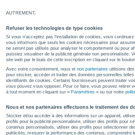
27°
AUTREMENT,
Nord-oues
Refuser les technologies de type cookies
Sensation de 29°
9
-
17 km/
Si vous n'acceptez pas l'installation de cookies, vous continu
vous informons que seuls les cookies nécessaires pour assurer la
ne seront pas utilisés pour analyser le comportement ou pour af
puissiez visualiser de la publicité générale non personnalisée. V
Flash info
site web par le biais de cette inscription en cliquant sur le bouto
Découvrez la tendance météo entre août et oc
Avec votre consentement, nous et
nos partenaires
utilisons des
pour stocker, accéder et traiter des données personnelles telles 
Météo 1 - 7 jours
Heure par heure
Actualité
Carte 
identifiants de cookies. Certains fournisseurs peuvent traiter vo
vous pouvez vous opposer. Pour ce faire, vous pouvez retirer
à tout moment en cliquant sur «
Paramètres
» ou sur notre
poli
Vendredi
Samedi
D
Jeudi
Nous et nos partenaires effectuons le traitement des d
14 Août
15 Août
13 Août
Stocker et/ou accéder à des informations sur un appareil, utilise
profils pour la publicité personnalisée, utiliser des profils pour 
contenus personnalisés, utiliser des profils pour sélectionner
publicités, mesurer la performance des contenus, comprendre le