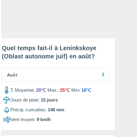
Quel temps fait-il à Leninkskoye
(Oblast autonome juif) en
août
?
Août
T. Moyenne:
20°C
Max.:
25°C
Mín:
16°C
Jours de pluie:
15
jours
Précip. cumulées:
146 mm
Vent moyen:
9 km/h