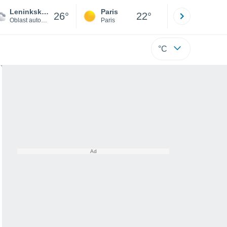
Leninkskoye
Paris
Montpelli
26°
22°
Oblast autonome juif
Paris
Hérault
°C