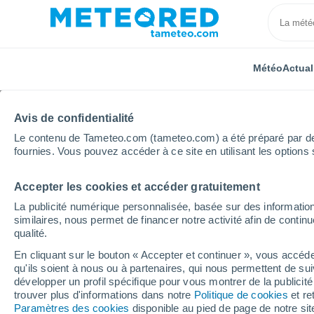
Météo
Actual
Avis de confidentialité
Le contenu de Tameteo.com (tameteo.com) a été préparé par des 
fournies. Vous pouvez accéder à ce site en utilisant les options 
Accepter les cookies et accéder gratuitement
Accueil
Russie
Oblast autonome juif
Leninksko
La publicité numérique personnalisée, basée sur des information
similaires, nous permet de financer notre activité afin de conti
Météo Leninkskoye 8 - 
qualité.
En cliquant sur le bouton « Accepter et continuer », vous accéde
20:11
Jeudi
qu'ils soient à nous ou à partenaires, qui nous permettent de sui
développer un profil spécifique pour vous montrer de la publicit
trouver plus d'informations dans notre
Politique de cookies
et re
Ciel variable
Paramètres des cookies
disponible au pied de page de notre si