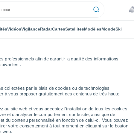
ités
Vidéos
Vigilance
Radar
Cartes
Satellites
Modèles
Monde
Ski
professionnels afin de garantir la qualité des informations
suivantes :
ye
Semaine prochaine
s collectées par le biais de cookies ou de technologies
nuer à vous proposer gratuitement des contenus de très haute
14 jours
z au site web et vous acceptez l'installation de tous les cookies,
...
vre et d'analyser le comportement sur le site, ainsi que de
é et du contenu personnalisé en fonction de celui-ci. Vous pouvez
Heure par heure
tirer votre consentement à tout moment en cliquant sur le bouton
Pluie faible dans les prochaines
te web.
heures