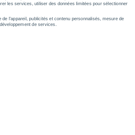
er les services, utiliser des données limitées pour sélectionner
32°
/
22°
31°
/
21°
32°
/
22°
31°
/
22°
e de l’appareil, publicités et contenu personnalisés, mesure de
t développement de services.
-
23
km/h
6
-
19
km/h
8
-
19
km/h
15
-
28
km/h
Nord-est
0 Faible
3
-
14 km/h
FPS:
non
Est
0 Faible
5
-
11 km/h
FPS:
non
Est
2 Faible
6
-
14 km/h
FPS:
non
Est
3 Modéré
8
-
18 km/h
FPS:
6-10