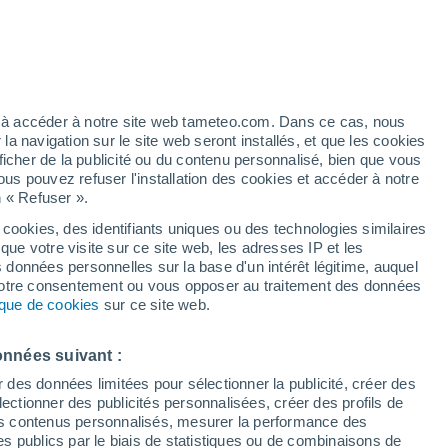
Vigilance jaune
Alerte orages de niveau modéré à
Leninkskoye aujourd’hui
t
h
Ouragan
ez à accéder à notre site web tameteo.com. Dans ce cas, nous
Dolphin À 2.375 km
 navigation sur le site web seront installés, et que les cookies
ficher de la publicité ou du contenu personnalisé, bien que vous
ous pouvez refuser l'installation des cookies et accéder à notre
Pluies modérées attendues
n « Refuser ».
tobre
Demain matin
 cookies, des identifiants uniques ou des technologies similaires
que votre visite sur ce site web, les adresses IP et les
de pluie
Radar de pluie
Satellites
Modèles
s données personnelles sur la base d'un intérêt légitime, auquel
 votre consentement ou vous opposer au traitement des données
tique de cookies
sur ce site web.
imanche
Lundi
Mardi
Mercredi
onnées suivant :
16 Août
17 Août
18 Août
19 Août
r des données limitées pour sélectionner la publicité, créer des
sélectionner des publicités personnalisées, créer des profils de
 des contenus personnalisés, mesurer la performance des
s publics par le biais de statistiques ou de combinaisons de