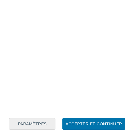
Calendrier lunaire
Lun
Mar
Mer
Jeu
Ven
Sam
Dim
6
7
8
9
10
11
12
13
14
15
16
17
18
19
PARAMÈTRES
ACCEPTER ET CONTINUER