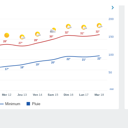
200
32°
32°
31°
30°
150
28°
28°
27°
100
22°
22°
21°
20°
19°
18°
17°
50
mm
Mer
12
Jeu
13
Ven
14
Sam
15
Dim
16
Lun
17
Mar
18
Minimum
Pluie