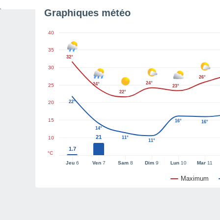
Graphiques météo
40
35
32°
30
26°
24°
24°
25
23°
22°
22°
20
15
16°
16°
14°
21
10
11°
11°
1.7
°C
Jeu
6
Ven
7
Sam
8
Dim
9
Lun
10
Mar
11
Maximum