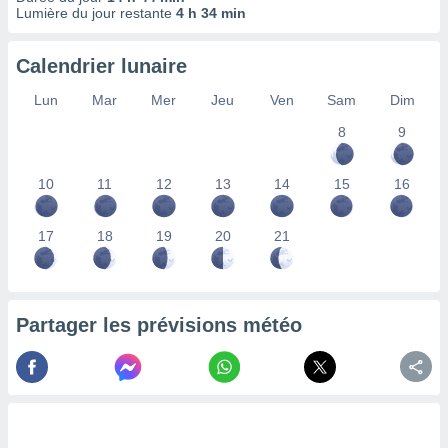
ires
Lumière du jour restante
4 h 34 min
ons le
ent des
es
Calendrier lunaire
 :
Lun
Mar
Mer
Jeu
Ven
Sam
Dim
et/ou
 à des
8
9
ions sur
eil,
des
10
11
12
13
14
15
16
limitées
17
18
19
20
21
nner la
, créer
ils pour
ité
lisée,
Partager les prévisions météo
des
our
nner des
és
lisées,
s profils
enus