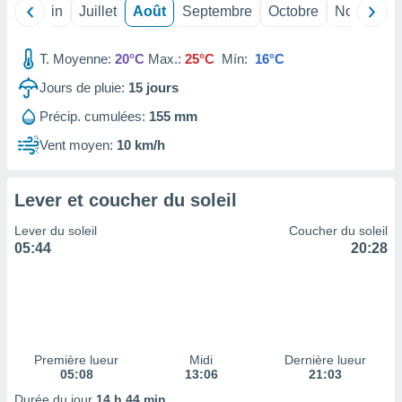
nées
Mai
Juin
Juillet
Août
Septembre
Octobre
Novembre
lles sur
d'un
T. Moyenne:
20°C
Max.:
25°C
Mín:
16°C
égitime,
vous
Jours de pluie:
15
jours
vous
 Pour ce
Précip. cumulées:
155 mm
ous
Vent moyen:
10 km/h
etirer
ement
Lever et coucher du soleil
 opposer
ement
Lever du soleil
Coucher du soleil
nées à
05:44
20:28
ment en
 sur «
res
» ou
e
que de
kies
ite web.
Première lueur
Midi
Dernière lueur
05:08
13:06
21:03
t nos
Durée du jour
14 h 44 min