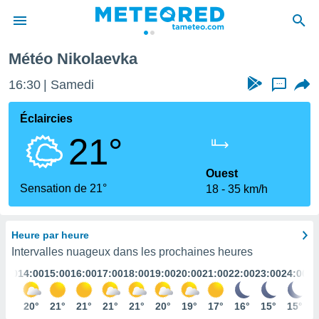
Météo Nikolaevka
e
ntialité
16:30
Samedi
...
enu de
o.com
Éclaircies
o.com) a
21°
aré par
onnels
Ouest
arantir
Sensation de 21°
18
35 km/h
té des
ions
. Vous
Heure par heure
accéder
e en
Intervalles nuageux dans les prochaines heures
 les
3:00
14:00
15:00
16:00
17:00
18:00
19:00
20:00
21:00
22:00
23:00
24:00
s :
20°
20°
21°
21°
21°
21°
20°
19°
17°
16°
15°
15°
r les