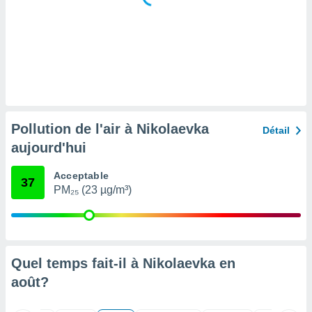
tre
ement,
enaires
s des
 des
nts
 ou des
gies
Pollution de l'air à Nikolaevka
Détail
es pour
aujourd'hui
 accéder
r des
Acceptable
37
lles
PM₂₅ (23 µg/m³)
ue votre
r ce site
 IP et
ifiants
Quel temps fait-il à Nikolaevka en
es.
août
?
eurs
traiter