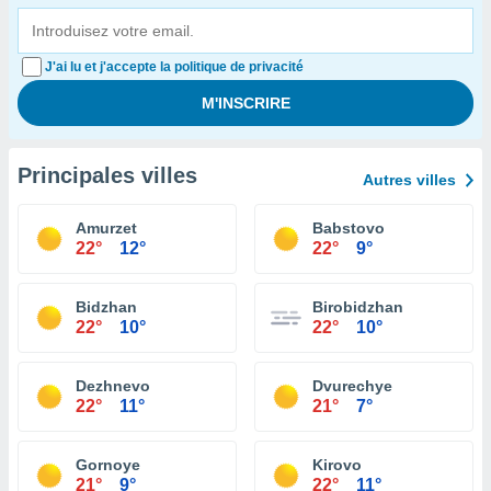
J'ai lu et j'accepte la politique de privacité
Principales villes
Autres villes
Amurzet
Babstovo
22°
12°
22°
9°
Bidzhan
Birobidzhan
22°
10°
22°
10°
Dezhnevo
Dvurechye
22°
11°
21°
7°
Gornoye
Kirovo
21°
9°
22°
11°