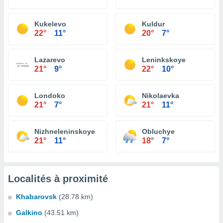
Kukelevo
Kuldur
22°
11°
20°
7°
Lazarevo
Leninkskoye
21°
9°
22°
10°
Londoko
Nikolaevka
21°
7°
21°
11°
Nizhneleninskoye
Obluchye
21°
11°
18°
7°
Localités à proximité
Khabarovsk
(28.78 km)
Galkino
(43.51 km)