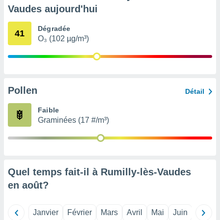
pour
Vaudes aujourd'hui
 le
ement
Dégradée
afficher
41
O₃ (102 µg/m³)
licité ou
enu
lisé,
e vous
r de la
Pollen
Détail
 non
Faible
lisée.
Graminées (17 #/m³)
uvez
ation des
et
à notre
 par le
Quel temps fait-il à Rumilly-lès-Vaudes
 cette
en
août
?
ion en
sur le
«
Janvier
Février
Mars
Avril
Mai
Juin
Juillet
».