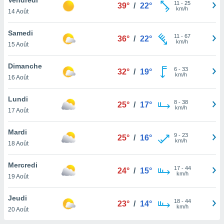
n «
11
-
25
39°
/
22°
km/h
14 Août
 et
r »,
cédez au
Samedi
11
-
67
36°
/
22°
 et vous
km/h
15 Août
z
ation de
Dimanche
6
-
33
32°
/
19°
km/h
16 Août
qu'ils
 nous ou
aires,
Lundi
8
-
38
25°
/
17°
km/h
17 Août
nt de
t
Mardi
9
-
23
er le
25°
/
16°
km/h
18 Août
ement
te, ainsi
Mercredi
17
-
44
24°
/
15°
km/h
per un
19 Août
écifique
us
Jeudi
18
-
44
de la
23°
/
14°
km/h
20 Août
 et du