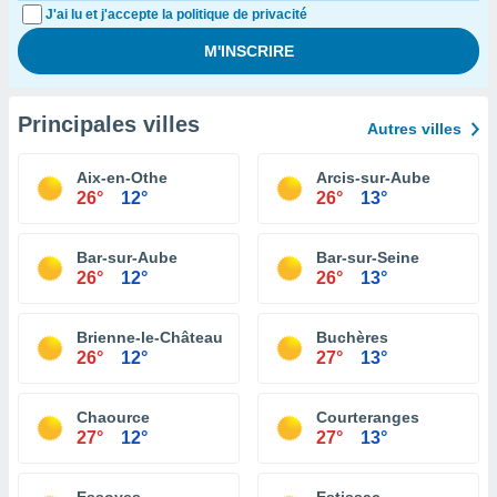
J'ai lu et j'accepte la politique de privacité
Principales villes
Autres villes
Aix-en-Othe
Arcis-sur-Aube
26°
12°
26°
13°
Bar-sur-Aube
Bar-sur-Seine
26°
12°
26°
13°
Brienne-le-Château
Buchères
26°
12°
27°
13°
Chaource
Courteranges
27°
12°
27°
13°