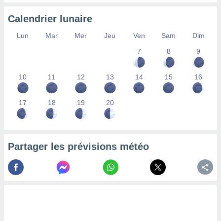
nées
lles sur
Calendrier lunaire
d'un
égitime,
Lun
Mar
Mer
Jeu
Ven
Sam
Dim
vous
7
8
9
vous
 Pour ce
ous
10
11
12
13
14
15
16
etirer
ement
17
18
19
20
 opposer
ement
nées à
ment en
Partager les prévisions météo
 sur «
res
» ou
e
que de
kies
ite web.
t nos