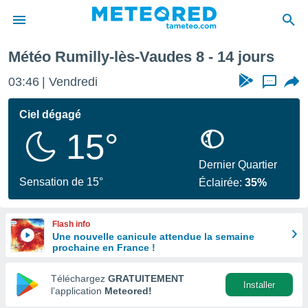
rochaine
Météo Rumilly-lès-Vaudes 8 - 14 jours
e
ntialité
03:46
Vendredi
...
enu de
o.com
Ciel dégagé
o.com) a
15°
aré par
onnels
Dernier Quartier
arantir
Sensation de 15°
Éclairée:
35%
té des
ions
. Vous
Flash info
accéder
Une nouvelle canicule attendue la semaine
e en
prochaine en France !
 les
Téléchargez
GRATUITEMENT
s :
Installer
l’application
Meteored!
r les