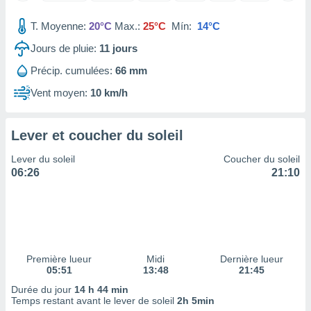
tre
T. Moyenne:
20°C
Max.:
25°C
Mín:
14°C
ement,
Jours de pluie:
11
jours
enaires
s des
Précip. cumulées:
66 mm
 des
Vent moyen:
10 km/h
nts
 ou des
gies
Lever et coucher du soleil
es pour
 accéder
Lever du soleil
Coucher du soleil
r des
06:26
21:10
lles
ue votre
r ce site
 IP et
ifiants
Première lueur
Midi
Dernière lueur
es.
05:51
13:48
21:45
Durée du jour
14 h 44 min
eurs
Temps restant avant le lever de soleil
2h 5min
traiter