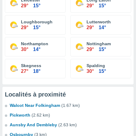
Leicester
Long Eaton
29°
15°
29°
15°
Loughborough
Lutterworth
29°
15°
29°
14°
Northampton
Nottingham
30°
14°
29°
15°
Skegness
Spalding
27°
18°
30°
15°
Localités à proximité
Walcot Near Folkingham
(1.67 km)
Pickworth
(2.62 km)
Aunsby And Dembleby
(2.63 km)
Osbournby
(3 km)