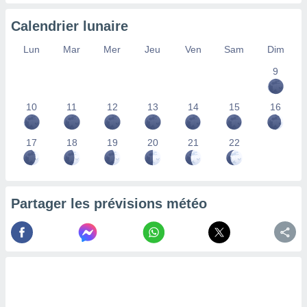
nées
lles sur
Calendrier lunaire
d'un
égitime,
Lun
Mar
Mer
Jeu
Ven
Sam
Dim
vous
9
vous
 Pour ce
ous
10
11
12
13
14
15
16
etirer
ement
17
18
19
20
21
22
 opposer
ement
nées à
ment en
Partager les prévisions météo
 sur «
res
» ou
e
que de
kies
ite web.
t nos