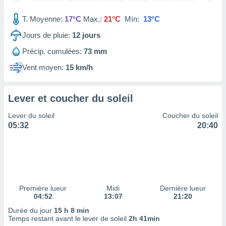
tre
T. Moyenne:
17°C
Max.:
21°C
Mín:
13°C
ement,
Jours de pluie:
12
jours
enaires
s des
Précip. cumulées:
73 mm
 des
Vent moyen:
15 km/h
nts
 ou des
gies
Lever et coucher du soleil
es pour
 accéder
Lever du soleil
Coucher du soleil
r des
05:32
20:40
lles
ue votre
r ce site
 IP et
ifiants
Première lueur
Midi
Dernière lueur
es.
04:52
13:07
21:20
Durée du jour
15 h 8 min
eurs
Temps restant avant le lever de soleil
2h 41min
traiter