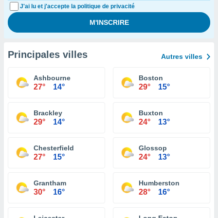
J'ai lu et j'accepte la politique de privacité
Principales villes
Autres villes
Ashbourne
Boston
27°
14°
29°
15°
Brackley
Buxton
29°
14°
24°
13°
Chesterfield
Glossop
27°
15°
24°
13°
Grantham
Humberston
30°
16°
28°
16°