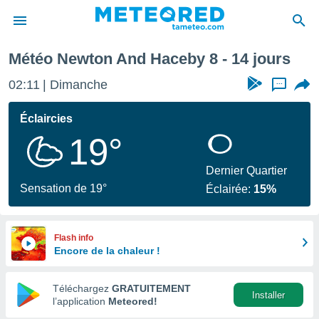
y
Semaine prochaine
Météo Newton And Haceby 8 - 14 jours
e
ntialité
02:11
Dimanche
...
enu de
o.com
Éclaircies
o.com) a
19°
aré par
onnels
Dernier Quartier
arantir
Sensation de 19°
Éclairée:
15%
té des
ions
. Vous
accéder
Flash info
e en
Encore de la chaleur !
 les
Téléchargez
GRATUITEMENT
s :
Installer
l’application
Meteored!
r les