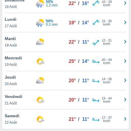
50%
n «
10
-
29
22°
/
16°
1.2 mm
km/h
16 Août
 et
r »,
cédez au
Lundi
50%
15
-
30
19°
/
14°
 et vous
0.2 mm
km/h
17 Août
z
ation de
Mardi
12
-
31
22°
/
11°
km/h
18 Août
qu'ils
 nous ou
aires,
Mercredi
20
-
44
25°
/
14°
km/h
19 Août
nt de
t
Jeudi
14
-
36
er le
20°
/
11°
km/h
20 Août
ement
te, ainsi
Vendredi
19
-
44
20°
/
11°
km/h
per un
21 Août
écifique
us
Samedi
17
-
37
de la
21°
/
11°
km/h
22 Août
 et du