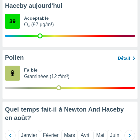
pour
Haceby aujourd'hui
 le
ement
Acceptable
afficher
39
O₃ (97 µg/m³)
licité ou
enu
lisé,
e vous
r de la
Pollen
Détail
 non
Faible
lisée.
Graminées (12 #/m³)
uvez
ation des
et
à notre
 par le
Quel temps fait-il à Newton And Haceby
 cette
en
août
?
ion en
sur le
«
Janvier
Février
Mars
Avril
Mai
Juin
Juillet
».