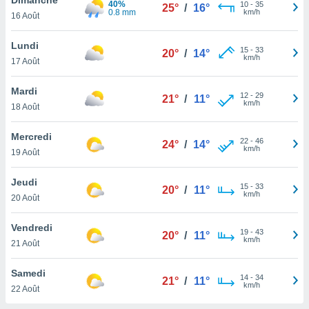
40%
n «
10
-
35
25°
/
16°
0.8 mm
km/h
16 Août
 et
r »,
cédez au
Lundi
15
-
33
20°
/
14°
 et vous
km/h
17 Août
z
ation de
Mardi
12
-
29
21°
/
11°
km/h
18 Août
qu'ils
 nous ou
aires,
Mercredi
22
-
46
24°
/
14°
km/h
19 Août
nt de
t
Jeudi
15
-
33
er le
20°
/
11°
km/h
20 Août
ement
te, ainsi
Vendredi
19
-
43
20°
/
11°
km/h
per un
21 Août
écifique
us
Samedi
14
-
34
de la
21°
/
11°
km/h
22 Août
 et du