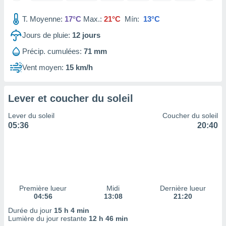
tre
T. Moyenne:
17°C
Max.:
21°C
Mín:
13°C
ement,
Jours de pluie:
12
jours
enaires
s des
Précip. cumulées:
71 mm
 des
Vent moyen:
15 km/h
nts
 ou des
gies
Lever et coucher du soleil
es pour
 accéder
Lever du soleil
Coucher du soleil
r des
05:36
20:40
lles
ue votre
r ce site
 IP et
ifiants
Première lueur
Midi
Dernière lueur
es.
04:56
13:08
21:20
Durée du jour
15 h 4 min
eurs
Lumière du jour restante
12 h 46 min
traiter