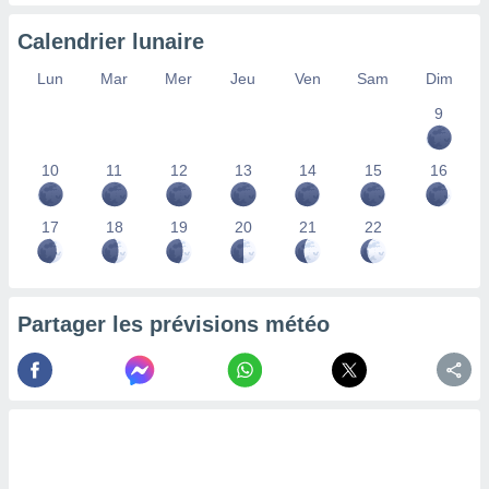
nées
lles sur
Calendrier lunaire
d'un
égitime,
Lun
Mar
Mer
Jeu
Ven
Sam
Dim
vous
9
vous
 Pour ce
ous
10
11
12
13
14
15
16
etirer
ement
17
18
19
20
21
22
 opposer
ement
nées à
ment en
Partager les prévisions météo
 sur «
res
» ou
e
que de
kies
ite web.
t nos