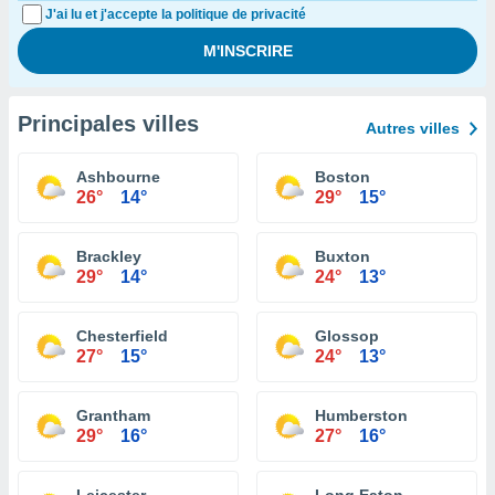
J'ai lu et j'accepte la politique de privacité
Principales villes
Autres villes
Ashbourne
Boston
26°
14°
29°
15°
Brackley
Buxton
29°
14°
24°
13°
Chesterfield
Glossop
27°
15°
24°
13°
Grantham
Humberston
29°
16°
27°
16°