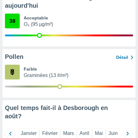
pour
aujourd'hui
 le
ement
Acceptable
afficher
38
O₃ (95 µg/m³)
licité ou
enu
lisé,
e vous
r de la
Pollen
Détail
 non
Faible
lisée.
Graminées (13 #/m³)
uvez
ation des
et
à notre
 par le
Quel temps fait-il à Desborough en
 cette
août
?
ion en
sur le
«
Janvier
Février
Mars
Avril
Mai
Juin
Juillet
».