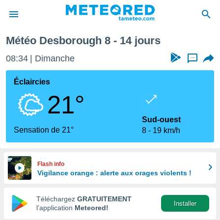
maine prochaine
Météo Desborough 8 - 14 jours
e
ntialité
08:34
Dimanche
...
enu de
o.com
Éclaircies
o.com) a
21°
aré par
onnels
Sud-ouest
arantir
Sensation de 21°
8
19 km/h
té des
ions
. Vous
accéder
Flash info
e en
Vigilance orange : alerte aux orages violents !
 les
Téléchargez
GRATUITEMENT
s :
Installer
l’application
Meteored!
r les