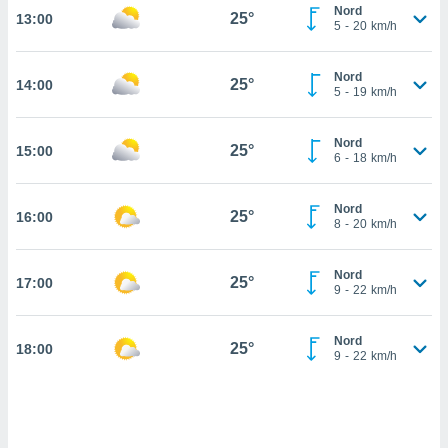
Nord
25°
13:00
cité
5
-
20
km/h
ue
lisée,
ACCEPTER
Nord
ur des
25°
14:00
ET
5
-
19
km/h
ions
CONTINUER
es par le
 cookies
Nord
25°
15:00
PARAMÈTRES
6
-
18
km/h
gies
es, nous
Nord
de
25°
16:00
8
-
20
km/h
 notre
afin de
r à vous
Nord
25°
17:00
9
-
22
km/h
r
ment des
 de très
Nord
25°
alité.
18:00
9
-
22
km/h
ant sur
n «
 et
r »,