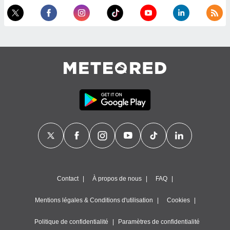
égitime,
vous
vous
 Pour ce
ous
etirer
ement
 opposer
ement
nées à
ment en
 sur «
res
» ou
e
que de
kies
ite web.
Contact
À propos de nous
FAQ
t nos
Mentions légales & Conditions d'utilisation
Cookies
ires
ons le
ent des
Politique de confidentialité
Paramètres de confidentialité