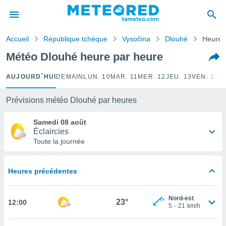
e
ntialité
Accueil
République tchèque
Vysočina
Dlouhé
Heure 
enu de
o.com
Météo Dlouhé heure par heure
o.com) a
aré par
AUJOURD´HUI
DEMAIN
LUN. 10
MAR. 11
MER. 12
JEU. 13
VEN. 14
S
onnels
arantir
Prévisions météo Dlouhé par heures
té des
ions
Samedi 08 août
. Vous
Éclaircies
accéder
Toute la journée
e en
 les
Heures précédentes
s :
r les
Nord-est
23°
12:00
s et
5
-
21
km/h
r
tement