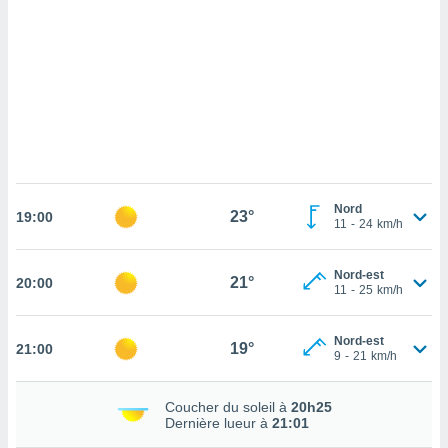
cédez au
 et vous
z
ation de
qu'ils
 nous ou
aires,
nt de
t
Nord
23°
er le
19:00
11
-
24
km/h
ement
te, ainsi
Nord-est
21°
20:00
11
-
25
km/h
per un
écifique
us
Nord-est
19°
21:00
de la
9
-
21
km/h
 et du
lisé en
Coucher du soleil à
20h25
Dernière lueur à
21:01
 de
. Vous