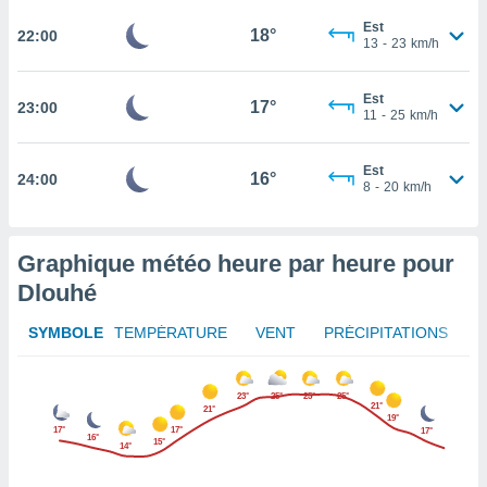
rouver
Est
18°
22:00
13
-
23
km/h
ations
re
que de
Est
17°
23:00
11
-
25
km/h
kies
r votre
ement à
Est
16°
24:00
ment en
8
-
20
km/h
sur le
res des
Graphique météo heure par heure pour
kies
le au
Dlouhé
page de
te web.
SYMBOLE
TEMPÉRATURE
VENT
PRÉCIPITATIONS
MENT,
23°
25°
25°
25°
21°
 les
21°
19°
logies
17°
17°
17°
16°
15°
14°
e
s