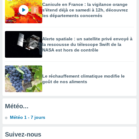
Canicule en France : la vigilance orange
enaires
s'étend déjà ce samedi à 12h, découvrez
s des
les départements concernés
 des
nts
 ou des
gies
Alerte spatiale : un satellite privé envoyé à
es pour
la rescousse du télescope Swift de la
 accéder
NASA est hors de contrôle
r des
lles
ue votre
Le réchauffement climatique modifie le
r ce site
goût de nos aliments
 IP et
ifiants
es.
Météo...
eurs
Météo 1 - 7 jours
traiter
nées
lles sur
Suivez-nous
d'un