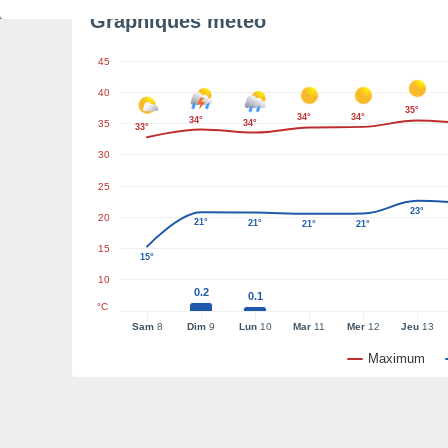
Graphiques météo
45
40
35°
34°
34°
34°
35
34°
33°
30
25
23°
20
21°
21°
21°
21°
15
15°
10
0.2
0.1
°C
Sam
8
Dim
9
Lun
10
Mar
11
Mer
12
Jeu
13
Maximum