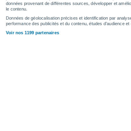
données provenant de différentes sources, développer et amélior
le contenu.
35°
/
22°
33°
/
21°
35°
/
23°
Données de géolocalisation précises et identification par analys
performance des publicités et du contenu, études d’audience e
7
-
49
km/h
8
-
49
km/h
5
8
-
29
km/h
Voir nos 1199 partenaires
Samedi 15 août
Ciel dégagé
24°
02:00
T. ressentie
25°
Ciel dégagé
24°
05:00
T. ressentie
25°
Ensoleillé
26°
08:00
T. ressentie
27°
Ensoleillé
30°
11:00
T. ressentie
30°