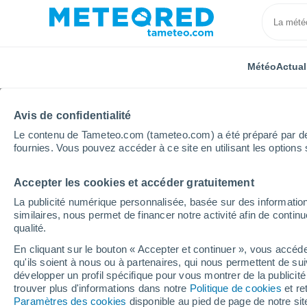
Météo
Actual
Avis de confidentialité
Le contenu de Tameteo.com (tameteo.com) a été préparé par des 
fournies. Vous pouvez accéder à ce site en utilisant les options 
Accepter les cookies et accéder gratuitement
Accueil
Auvergne-Rhône-Alpes
Haute-Savoie
P
La publicité numérique personnalisée, basée sur des information
similaires, nous permet de financer notre activité afin de conti
Météo Pringy 8 - 14 jou
qualité.
En cliquant sur le bouton « Accepter et continuer », vous accéde
17:46
Samedi
qu'ils soient à nous ou à partenaires, qui nous permettent de sui
développer un profil spécifique pour vous montrer de la publicit
trouver plus d'informations dans notre
Politique de cookies
et re
Éclaircies
Paramètres des cookies
disponible au pied de page de notre si