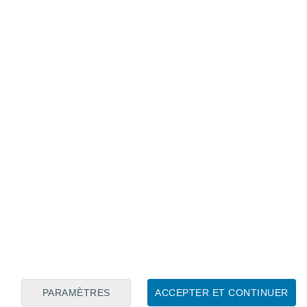
Calendrier lunaire
Lun
Mar
Mer
Jeu
Ven
Sam
Dim
8
9
10
11
12
13
14
15
16
17
18
19
20
21
PARAMÈTRES
ACCEPTER ET CONTINUER