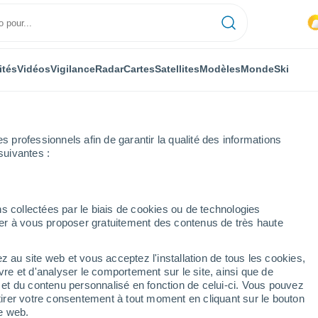
ités
Vidéos
Vigilance
Radar
Cartes
Satellites
Modèles
Monde
Ski
professionnels afin de garantir la qualité des informations
suivantes :
ringy
Semaine prochaine
s collectées par le biais de cookies ou de technologies
nuer à vous proposer gratuitement des contenus de très haute
rs
z au site web et vous acceptez l'installation de tous les cookies,
...
vre et d'analyser le comportement sur le site, ainsi que de
é et du contenu personnalisé en fonction de celui-ci. Vous pouvez
Heure par heure
tirer votre consentement à tout moment en cliquant sur le bouton
Intervalles nuageux dans les
te web.
prochaines heures