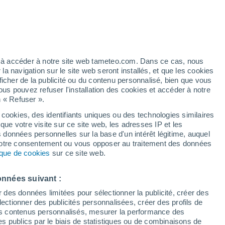
Vigilance orange
Alerte canicule de niveau élevé à
Pringy aujourd’hui
t
h
ez à accéder à notre site web tameteo.com. Dans ce cas, nous
 navigation sur le site web seront installés, et que les cookies
ficher de la publicité ou du contenu personnalisé, bien que vous
ous pouvez refuser l'installation des cookies et accéder à notre
n « Refuser ».
 cookies, des identifiants uniques ou des technologies similaires
que votre visite sur ce site web, les adresses IP et les
 de couverture nuageuse
Radar de pluie
Satellites
Modèles
s données personnelles sur la base d'un intérêt légitime, auquel
 votre consentement ou vous opposer au traitement des données
tique de cookies
sur ce site web.
Mardi
Mercredi
Jeudi
Vendredi
onnées suivant :
18 Août
19 Août
20 Août
21 Août
r des données limitées pour sélectionner la publicité, créer des
sélectionner des publicités personnalisées, créer des profils de
 des contenus personnalisés, mesurer la performance des
s publics par le biais de statistiques ou de combinaisons de