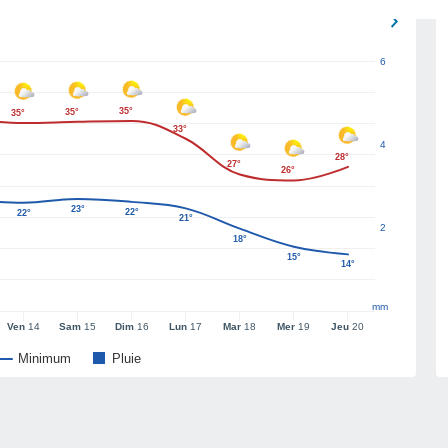
6
35°
35°
35°
33°
4
28°
27°
26°
23°
22°
22°
21°
2
18°
15°
14°
mm
Ven
14
Sam
15
Dim
16
Lun
17
Mar
18
Mer
19
Jeu
20
Minimum
Pluie