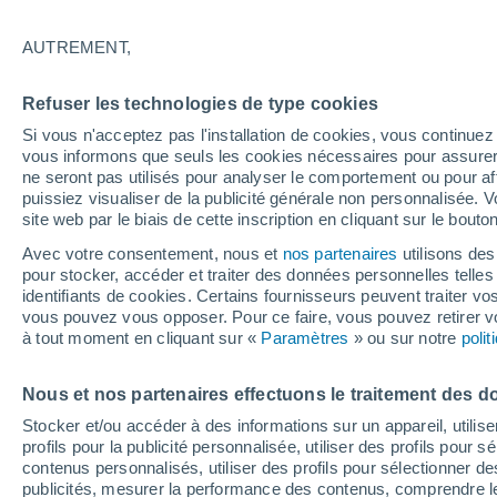
32°
AUTREMENT,
Sud-oues
Refuser les technologies de type cookies
Sensation de 30°
5
-
19 km/
Si vous n'acceptez pas l'installation de cookies, vous continu
vous informons que seuls les cookies nécessaires pour assurer la
ne seront pas utilisés pour analyser le comportement ou pour af
puissiez visualiser de la publicité générale non personnalisée. V
Flash info
site web par le biais de cette inscription en cliquant sur le bouto
Encore de la chaleur !
Avec votre consentement, nous et
nos partenaires
utilisons des
pour stocker, accéder et traiter des données personnelles telles 
Météo 1 - 7 jours
Heure par heure
Actualité
Carte
identifiants de cookies. Certains fournisseurs peuvent traiter vo
vous pouvez vous opposer. Pour ce faire, vous pouvez retirer
à tout moment en cliquant sur «
Paramètres
» ou sur notre
poli
Dimanche
Lundi
Samedi
Nous et nos partenaires effectuons le traitement des d
16 Août
17 Août
15 Août
Stocker et/ou accéder à des informations sur un appareil, utilise
profils pour la publicité personnalisée, utiliser des profils pour 
contenus personnalisés, utiliser des profils pour sélectionner
publicités, mesurer la performance des contenus, comprendre le