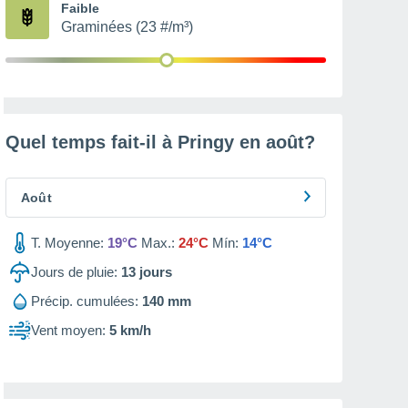
Faible
Graminées (23 #/m³)
Quel temps fait-il à Pringy en
août
?
Août
T. Moyenne:
19°C
Max.:
24°C
Mín:
14°C
Jours de pluie:
13
jours
Précip. cumulées:
140 mm
Vent moyen:
5 km/h