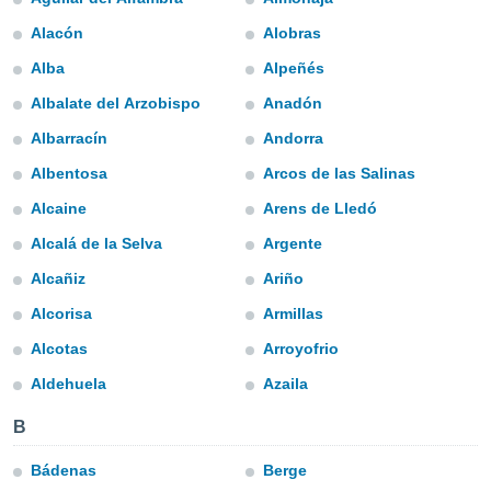
s et
Alacón
Alobras
r
tement
Alba
Alpeñés
cité
Albalate del Arzobispo
Anadón
ue
lisée,
Albarracín
Andorra
ACCEPTER
ur des
ET
ions
Albentosa
Arcos de las Salinas
CONTINUER
es par le
Alcaine
Arens de Lledó
 cookies
PARAMÈTRES
Alcalá de la Selva
Argente
gies
es, nous
Alcañiz
Ariño
de
Alcorisa
Armillas
 notre
afin de
Alcotas
Arroyofrio
r à vous
r
Aldehuela
Azaila
ment des
 de très
B
alité.
Bádenas
Berge
ant sur